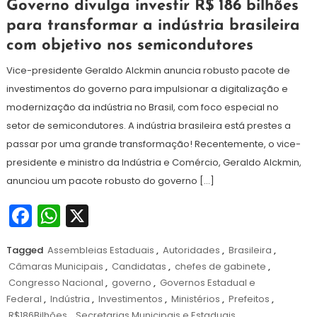
17
Redação
Governo divulga investir R$ 186 bilhões
de
para transformar a indústria brasileira
setembro
com objetivo nos semicondutores
de
2024
Vice-presidente Geraldo Alckmin anuncia robusto pacote de
investimentos do governo para impulsionar a digitalização e
modernização da indústria no Brasil, com foco especial no
setor de semicondutores. A indústria brasileira está prestes a
passar por uma grande transformação! Recentemente, o vice-
presidente e ministro da Indústria e Comércio, Geraldo Alckmin,
anunciou um pacote robusto do governo […]
Facebook
WhatsApp
X
Tagged
Assembleias Estaduais
,
Autoridades
,
Brasileira
,
Câmaras Municipais
,
Candidatas
,
chefes de gabinete
,
Congresso Nacional
,
governo
,
Governos Estadual e
Federal
,
Indústria
,
Investimentos
,
Ministérios
,
Prefeitos
,
R$186Bilhões
,
Secretarias Municipais e Estaduais
,