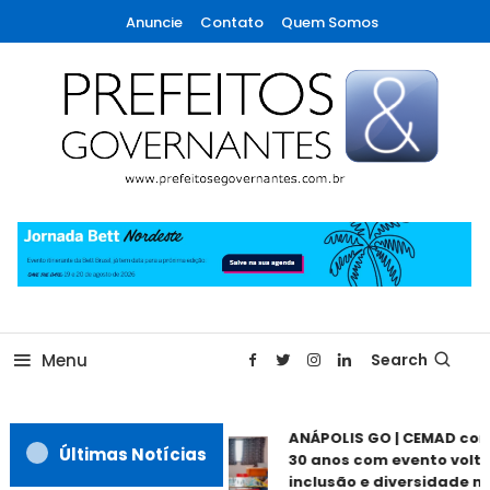
Skip
Anuncie
Contato
Quem Somos
To
Content
A maior revista de gestão municipal do Brasil!
Prefeitos & Governantes
Menu
Search
ANÁPOLIS GO | CEMAD co
Últimas Notícias
30 anos com evento volta
inclusão e diversidade ne