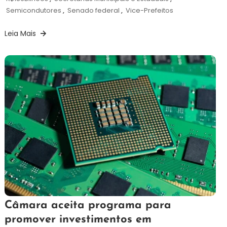
Semicondutores
,
Senado federal
,
Vice-Prefeitos
Leia Mais
21
Redação
Câmara aceita programa para
de
promover investimentos em
junho