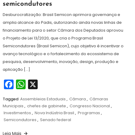
semicondutores
de
2024
Desburocratização: Brasil Semicon aprimora governança e
amplia alcance do Padis, autorizando ainda novas linhas de
financiamento para o setor Câmara dos Deputados aprovou
o Projeto de Lei 13/2020, que cria o Programa Brasil
Semicondutores (Brasil Semicon), cujo objetivo é incentivar o
avanço tecnológico e o fortalecimento do ecossistema de
pesquisa, desenvolvimento, inovação, design, produção e
aplicação […]
Facebook
WhatsApp
X
Tagged
Assembleias Estaduais
,
Câmara
,
Câmaras
Municipais
,
chefes de gabinete
,
Congresso Nacional
,
Investimentos
,
Nova Indústria Brasil
,
Programas
,
Semicondutores
,
Senado federal
Leia Mais