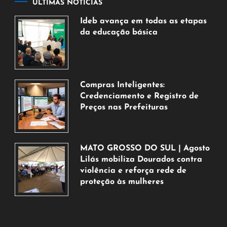
ÚLTIMAS NOTÍCIAS
Ideb avança em todas as etapas
da educação básica
6
de
agosto
de
Compras Inteligentes:
2026
Credenciamento e Registro de
Preços nas Prefeituras
6
de
agosto
MATO GROSSO DO SUL | Agosto
de
Lilás mobiliza Dourados contra
2026
violência e reforça rede de
proteção às mulheres
5
de
agosto