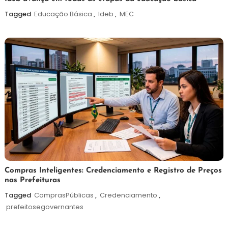
de
Tagged
Educação Básica
,
Ideb
,
MEC
agosto
de
2026
6
Redação
Compras Inteligentes: Credenciamento e Registro de Preços
nas Prefeituras
de
agosto
Tagged
ComprasPúblicas
,
Credenciamento
,
de
prefeitosegovernantes
2026