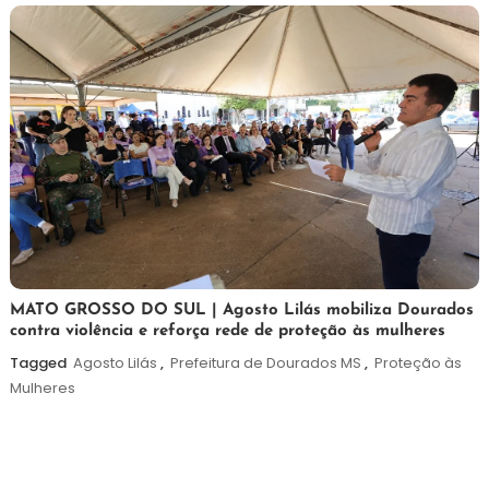
5
Maurilio
MATO GROSSO DO SUL | Agosto Lilás mobiliza Dourados
contra violência e reforça rede de proteção às mulheres
de
agosto
Tagged
Agosto Lilás
,
Prefeitura de Dourados MS
,
Proteção às
de
Mulheres
2026