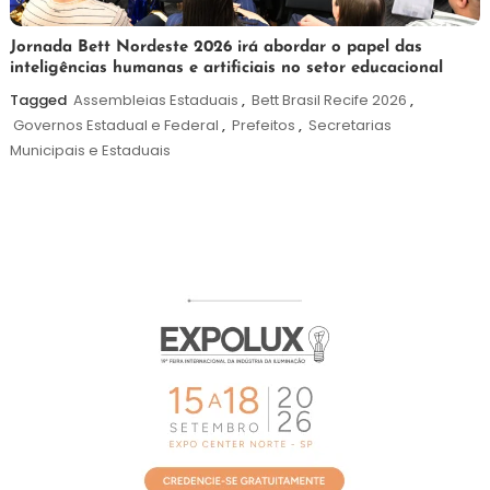
19
Maurilio
Jornada Bett Nordeste 2026 irá abordar o papel das
inteligências humanas e artificiais no setor educacional
de
maio
Tagged
Assembleias Estaduais
,
Bett Brasil Recife 2026
,
de
Governos Estadual e Federal
,
Prefeitos
,
Secretarias
2026
Municipais e Estaduais