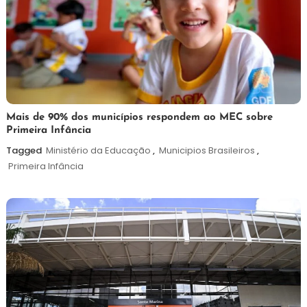
25
Maurilio
Mais de 90% dos municípios respondem ao MEC sobre
Primeira Infância
de
maio
Tagged
Ministério da Educação
,
Municipios Brasileiros
,
de
Primeira Infância
2026