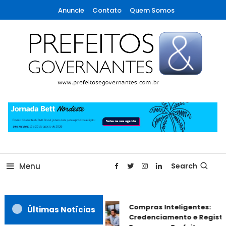
Skip
Anuncie
Contato
Quem Somos
To
Content
A maior revista de gestão municipal do Brasil!
Prefeitos & Governantes
Menu
Search
Compras Inteligentes:
Últimas Notícias
Credenciamento e Registro