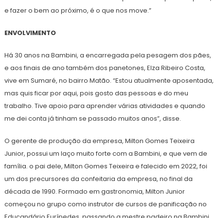
e fazer o bem ao próximo, é o que nos move.”
ENVOLVIMENTO
Há 30 anos na Bambini, a encarregada pela pesagem dos pães,
e aos finais de ano também dos panetones, Elza Ribeiro Costa,
vive em Sumaré, no bairro Matão. “Estou atualmente aposentada,
mas quis ficar por aqui, pois gosto das pessoas e do meu
trabalho. Tive apoio para aprender várias atividades e quando
me dei conta já tinham se passado muitos anos”, disse.
O gerente de produção da empresa, Milton Gomes Teixeira
Junior, possui um laço muito forte com a Bambini, e que vem de
família. o pai dele, Milton Gomes Teixeira e falecido em 2022, foi
um dos precursores da confeitaria da empresa, no final da
década de 1990. Formado em gastronomia, Milton Junior
começou no grupo como instrutor de cursos de panificação no
Educandário Eurípedes, passando a mestre padeiro na Bambini,