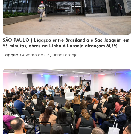
19
Maurilio
SÃO PAULO | Ligação entre Brasilândia e São Joaquim em
23 minutos, obras na Linha 6-Laranja alcançam 81,5%
de
maio
Tagged
Governo de SP
,
Linha Laranja
de
2026