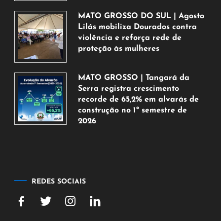
de
agosto
MATO GROSSO DO SUL | Agosto
de
Lilás mobiliza Dourados contra
2026
violência e reforça rede de
proteção às mulheres
5
de
MATO GROSSO | Tangará da
agosto
Serra registra crescimento
de
recorde de 65,2% em alvarás de
2026
construção no 1º semestre de
2026
5
de
agosto
de
2026
REDES SOCIAIS