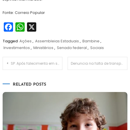
Fonte: Correio Popular
Facebook
WhatsApp
X
Tagged
Ações
,
Assembleias Estaduais
,
Bambine
,
Investimentos
,
Ministérios
,
Senado federal
,
Sociais
Navegação
SP: Após falecimento em show de Taylor Swift, lei que obriga oferta de água ao público é estudada
Denuncia na falta de transparência em licitações e contratos do Detran é conduzida por MPC
de
RELATED POSTS
Post