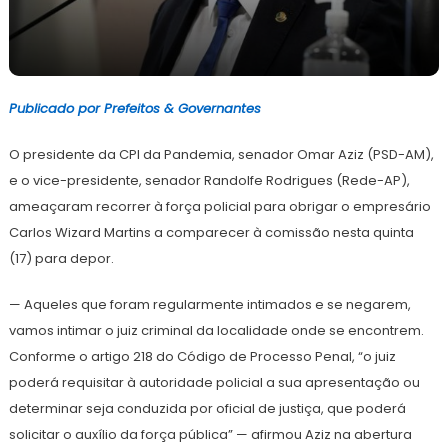
15
Redação
de
Publicado por Prefeitos & Governantes
junho
de
2021
O presidente da CPI da Pandemia, senador Omar Aziz (PSD-AM),
e o vice-presidente, senador Randolfe Rodrigues (Rede-AP),
ameaçaram recorrer à força policial para obrigar o empresário
Carlos Wizard Martins a comparecer à comissão nesta quinta
(17) para depor.
— Aqueles que foram regularmente intimados e se negarem,
vamos intimar o juiz criminal da localidade onde se encontrem.
Conforme o artigo 218 do Código de Processo Penal, “o juiz
poderá requisitar à autoridade policial a sua apresentação ou
determinar seja conduzida por oficial de justiça, que poderá
solicitar o auxílio da força pública” — afirmou Aziz na abertura