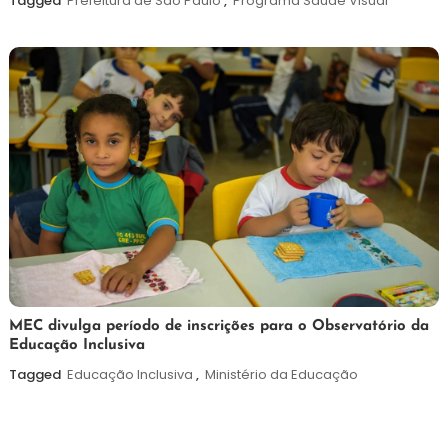
Tagged
Prefeitura de São Paulo
,
Programa Saúde Visual
de
2026
7
Maurilio
MEC divulga período de inscrições para o Observatório da
Educação Inclusiva
de
agosto
Tagged
Educação Inclusiva
,
Ministério da Educação
de
2026