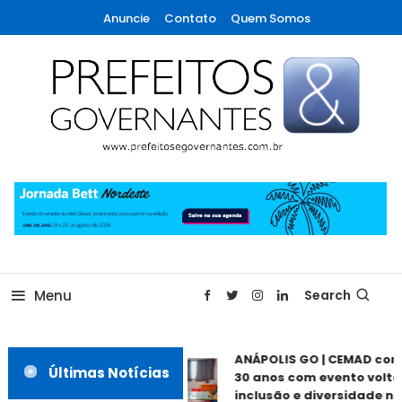
Skip
Anuncie
Contato
Quem Somos
To
Content
A maior revista de gestão municipal do Brasil!
Prefeitos & Governantes
Menu
Search
ANÁPOLIS GO | CEMAD com
Últimas Notícias
30 anos com evento voltad
inclusão e diversidade nes