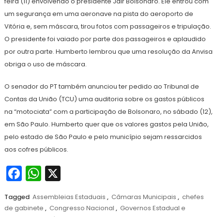
feira (11) envolvendo o presidente Jair Bolsonaro. Ele entrou com
um segurança em uma aeronave na pista do aeroporto de
Vitória e, sem máscara, tirou fotos com passageiros e tripulação.
O presidente foi vaiado por parte dos passageiros e aplaudido
por outra parte. Humberto lembrou que uma resolução da Anvisa
obriga o uso de máscara.
O senador do PT também anunciou ter pedido ao Tribunal de
Contas da União (TCU) uma auditoria sobre os gastos públicos
na “motociata” com a participação de Bolsonaro, no sábado (12),
em São Paulo. Humberto quer que os valores gastos pela União,
pelo estado de São Paulo e pelo município sejam ressarcidos
aos cofres públicos.
Facebook
WhatsApp
X
Tagged
Assembleias Estaduais
,
Câmaras Municipais
,
chefes
de gabinete
,
Congresso Nacional
,
Governos Estadual e