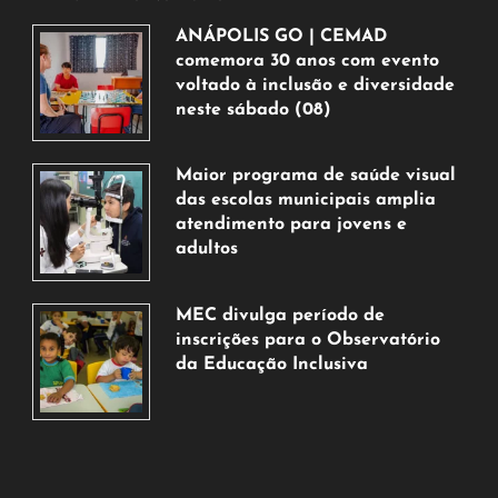
ANÁPOLIS GO | CEMAD
comemora 30 anos com evento
voltado à inclusão e diversidade
neste sábado (08)
7
de
Maior programa de saúde visual
agosto
das escolas municipais amplia
de
atendimento para jovens e
2026
adultos
7
de
MEC divulga período de
agosto
inscrições para o Observatório
de
da Educação Inclusiva
2026
7
de
agosto
de