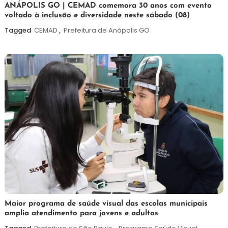
7
Maurilio
ANÁPOLIS GO | CEMAD comemora 30 anos com evento
voltado à inclusão e diversidade neste sábado (08)
de
agosto
Tagged
CEMAD
,
Prefeitura de Anápolis GO
de
2026
7
Maurilio
Maior programa de saúde visual das escolas municipais
amplia atendimento para jovens e adultos
de
agosto