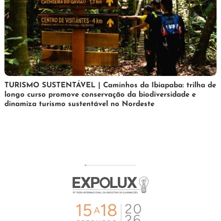
24
Maurilio
TURISMO SUSTENTÁVEL | Caminhos da Ibiapaba: trilha de
longo curso promove conservação da biodiversidade e
de
dinamiza turismo sustentável no Nordeste
fevereiro
de
2026