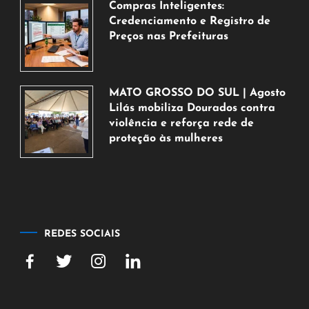
de
Compras Inteligentes:
2026
Credenciamento e Registro de
Preços nas Prefeituras
6
de
agosto
MATO GROSSO DO SUL | Agosto
de
Lilás mobiliza Dourados contra
2026
violência e reforça rede de
proteção às mulheres
5
de
agosto
de
2026
REDES SOCIAIS