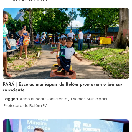
RELATED POSTS
Post
26
Maurilio
PARÁ | Escolas municipais de Belém promovem o brincar
consciente
de
maio
Tagged
Ação Brincar Consciente
,
Escolas Municipais
,
de
Prefeitura de Belém PA
2026