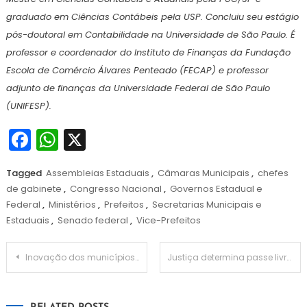
graduado em Ciências Contábeis pela USP. Concluiu seu estágio
pós-doutoral em Contabilidade na Universidade de São Paulo. É
professor e coordenador do Instituto de Finanças da Fundação
Escola de Comércio Álvares Penteado (FECAP) e professor
adjunto de finanças da Universidade Federal de São Paulo
(UNIFESP).
Facebook
WhatsApp
X
Tagged
Assembleias Estaduais
,
Câmaras Municipais
,
chefes
de gabinete
,
Congresso Nacional
,
Governos Estadual e
Federal
,
Ministérios
,
Prefeitos
,
Secretarias Municipais e
Estaduais
,
Senado federal
,
Vice-Prefeitos
Navegação
Inovação dos municípios é avaliada em ranking de cidades inteligentes
Justiça determina passe livre durante as eleições em Porto Alegre; ABM sugere que prefeituras criem mecanismos de gratuidade
de