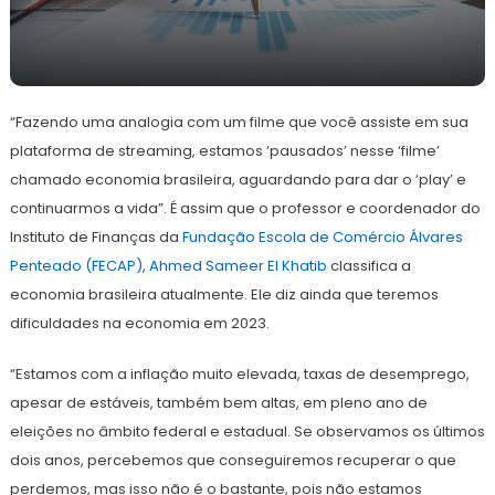
30
Redação
de
“Fazendo uma analogia com um filme que você assiste em sua
setembro
de
plataforma de streaming, estamos ‘pausados’ nesse ‘filme’
2022
chamado economia brasileira, aguardando para dar o ‘play’ e
continuarmos a vida”. É assim que o professor e coordenador do
Instituto de Finanças da
Fundação Escola de Comércio Álvares
Penteado (FECAP)
,
Ahmed Sameer El Khatib
classifica a
economia brasileira atualmente. Ele diz ainda que teremos
dificuldades na economia em 2023.
“Estamos com a inflação muito elevada, taxas de desemprego,
apesar de estáveis, também bem altas, em pleno ano de
eleições no âmbito federal e estadual. Se observamos os últimos
dois anos, percebemos que conseguiremos recuperar o que
perdemos, mas isso não é o bastante, pois não estamos