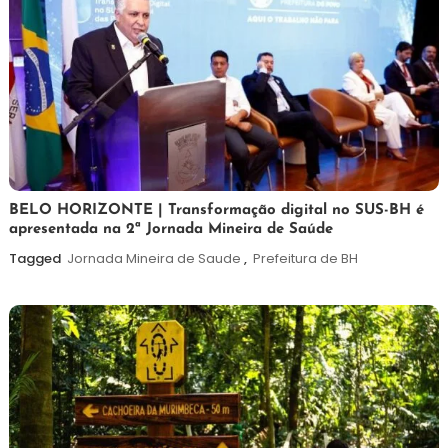
26
Maurilio
BELO HORIZONTE | Transformação digital no SUS-BH é
apresentada na 2ª Jornada Mineira de Saúde
de
fevereiro
Tagged
Jornada Mineira de Saude
,
Prefeitura de BH
de
2026