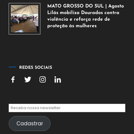
agosto
MATO GROSSO DO SUL | Agosto
de
Lilás mobiliza Dourados contra
2026
violência e reforça rede de
proteção às mulheres
5
de
agosto
de
2026
REDES SOCIAIS
Cadastrar