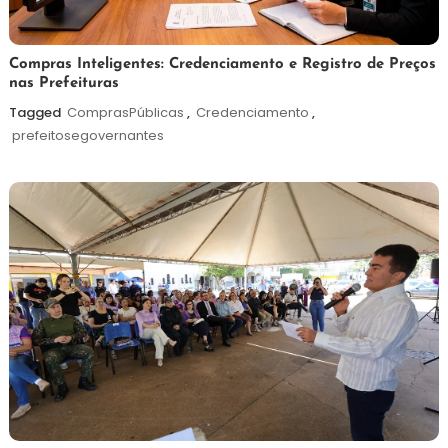
6
Redação
Compras Inteligentes: Credenciamento e Registro de Preços
nas Prefeituras
de
agosto
Tagged
ComprasPúblicas
,
Credenciamento
,
de
prefeitosegovernantes
2026