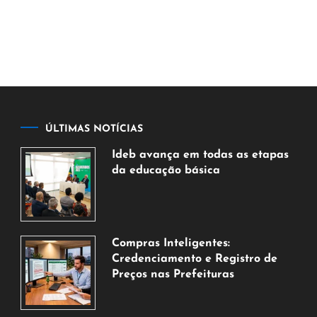
ÚLTIMAS NOTÍCIAS
Ideb avança em todas as etapas
da educação básica
6
de
agosto
de
Compras Inteligentes:
2026
Credenciamento e Registro de
Preços nas Prefeituras
6
de