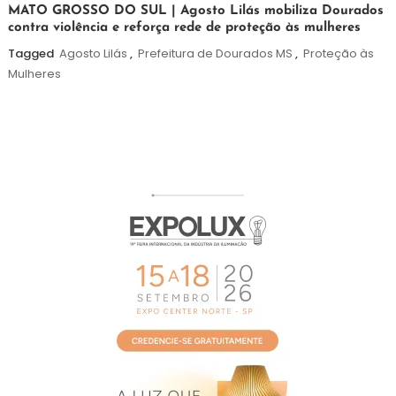
5
Maurilio
MATO GROSSO DO SUL | Agosto Lilás mobiliza Dourados
contra violência e reforça rede de proteção às mulheres
de
agosto
Tagged
Agosto Lilás
,
Prefeitura de Dourados MS
,
Proteção às
de
Mulheres
2026