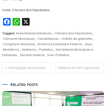
Fonte: Câmara dos Deputados
Facebook
WhatsApp
X
Tagged
Assembleias Estaduais
,
Câmara dos Deputados
,
Câmaras Municipais
,
Candidaturas
,
chefes de gabinete
,
Congresso Nacional
,
Governos Estadual e Federal
,
Guia
,
Ministérios
,
Mulheres
,
Prefeitos
,
Secretarias Municipais e
Estaduais
,
Senado federal
,
Vice-Prefeitos
Navegação
Prorrogação de licitação é feita por Petrobras do FPSO Barracuda-Caratinga
Prefeitura de Três Lagoas proibira publicação e redes sociais sobre notícias durante período eleitoral
de
RELATED POSTS
Post