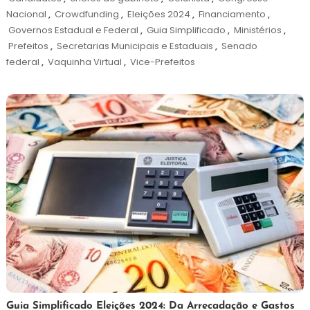
Nacional
,
Crowdfunding
,
Eleições 2024
,
Financiamento
,
Governos Estadual e Federal
,
Guia Simplificado
,
Ministérios
,
Prefeitos
,
Secretarias Municipais e Estaduais
,
Senado
federal
,
Vaquinha Virtual
,
Vice-Prefeitos
23
Redação
Guia Simplificado Eleições 2024: Da Arrecadação e Gastos