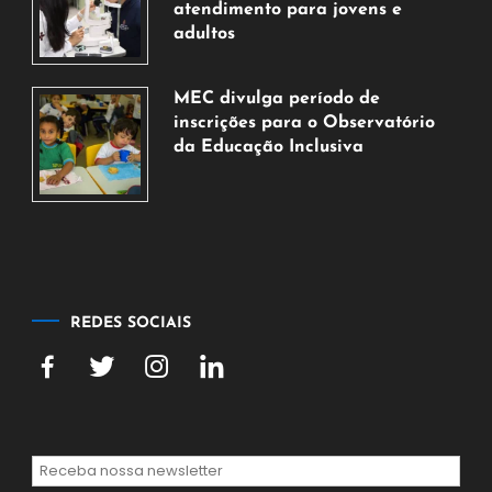
de
atendimento para jovens e
2026
adultos
7
de
MEC divulga período de
agosto
inscrições para o Observatório
de
da Educação Inclusiva
2026
7
de
agosto
de
2026
REDES SOCIAIS