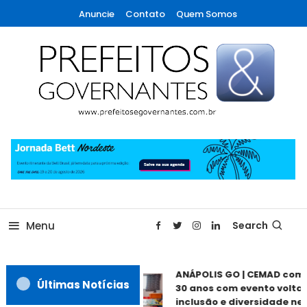
Skip
Anuncie
Contato
Quem Somos
To
Content
A maior revista de gestão municipal do Brasil!
Prefeitos & Governantes
Menu
Search
ANÁPOLIS GO | CEMAD come
Últimas Notícias
30 anos com evento voltado
inclusão e diversidade nest