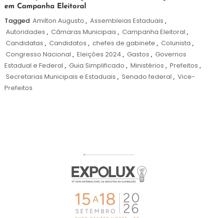
em Campanha Eleitoral
de
outubro
Tagged
Amilton Augusto
,
Assembleias Estaduais
,
de
Autoridades
,
Câmaras Municipais
,
Campanha Eleitoral
,
2024
Candidatas
,
Candidatos
,
chefes de gabinete
,
Colunista
,
Congresso Nacional
,
Eleições 2024
,
Gastos
,
Governos
Estadual e Federal
,
Guia Simplificado
,
Ministérios
,
Prefeitos
,
Secretarias Municipais e Estaduais
,
Senado federal
,
Vice-
Prefeitos