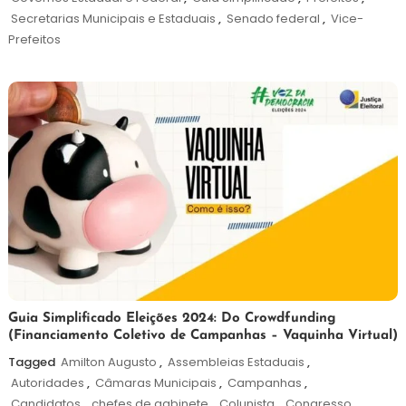
Secretarias Municipais e Estaduais
,
Senado federal
,
Vice-
Prefeitos
24
Redação
Guia Simplificado Eleições 2024: Do Crowdfunding
(Financiamento Coletivo de Campanhas – Vaquinha Virtual)
de
outubro
Tagged
Amilton Augusto
,
Assembleias Estaduais
,
de
Autoridades
,
Câmaras Municipais
,
Campanhas
,
2024
Candidatos
,
chefes de gabinete
,
Colunista
,
Congresso