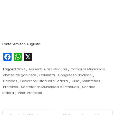
Fonte: Amilton Augusto
Facebook
WhatsApp
X
Tagged
2024
,
Assembleias Estaduais
,
Câmaras Municipais
,
chefes de gabinete
,
Colunista
,
Congresso Nacional
,
Eleições
,
Governos Estadual e Federal
,
Guia
,
Ministérios
,
Prefeitos
,
Secretarias Municipais e Estaduais
,
Senado
federal
,
Vice-Prefeitos