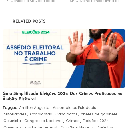
Navegação
Consórcio ABC cria capacitação sobre Nova Lei de Licitações
SP: Governo fornece linha de crédito para startups
de
RELATED POSTS
Post
25
Redação
Guia Simplificado Eleições 2024: Dos Crimes Praticados no
Âmbito Eleitoral
de
outubro
Tagged
Amilton Augusto
,
Assembleias Estaduais
,
de
Autoridades
,
Candidatas
,
Candidatos
,
chefes de gabinete
,
2024
Colunista
,
Congresso Nacional
,
Crimes
,
Eleições 2024
,
Governos Estadual e Federal
,
Guia Simplificado
,
Prefeitos
,