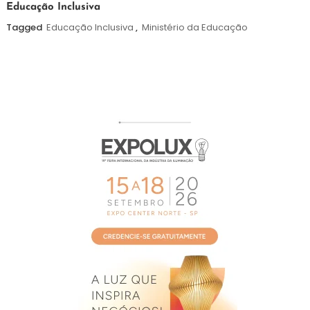
Educação Inclusiva
de
agosto
Tagged
Educação Inclusiva
,
Ministério da Educação
de
2026