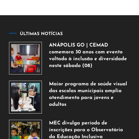
ÚLTIMAS NOTÍCIAS
ANÁPOLIS GO | CEMAD
comemora 30 anos com evento
voltado à inclusão e diversidade
neste sábado (08)
7
de
Maior programa de saúde visual
agosto
das escolas municipais amplia
de
atendimento para jovens e
2026
adultos
7
de
MEC divulga período de
agosto
inscrições para o Observatório
de
da Educação Inclusiva