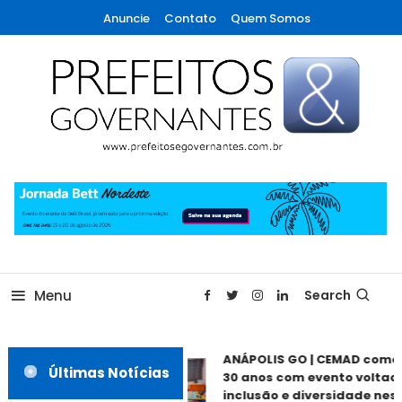
Skip
Anuncie
Contato
Quem Somos
To
Content
A maior revista de gestão municipal do Brasil!
Prefeitos & Governantes
Menu
Search
ANÁPOLIS GO | CEMAD come
Últimas Notícias
30 anos com evento voltado
inclusão e diversidade nest