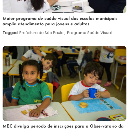
7
Maurilio
Maior programa de saúde visual das escolas municipais
amplia atendimento para jovens e adultos
de
agosto
Tagged
Prefeitura de São Paulo
,
Programa Saúde Visual
de
2026
7
Maurilio
MEC divulga período de inscrições para o Observatório da