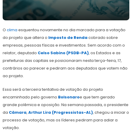
17
Redação
de
O
clima
agosto
esquentou novamente no dia marcado para a votação
de
do projeto que altera o
Imposto de Renda
cobrado sobre
2021
empresas, pessoas físicas e investimentos. Sem acordo com o
relator, deputado
Celso Sabino (PSDB-PA)
, os Estados e as
prefeituras das capitais se posicionaram nesta terça-feira, 17,
contrários ao parecer e pediram aos deputados que votem não
ao projeto.
Essa será a terceira tentativa de votação do projeto
encaminhado pelo governo
Bolsonaro
e que tem gerado
grande polêmica e oposição. Na semana passada, o presidente
da
Câmara
,
Arthur Lira (Progressistas-AL)
, chegou a iniciar o
processo de votação, mas os líderes pediram para adiar a
votação.