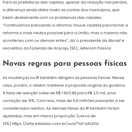
Para as prefeituras das capitais, apesar da redução nas perdas,
a diferença ainda afeta muito as contas dos municípios, que
lidam diretamente com os problemas das cidades.
“Continuamos bancando a reforma. Houve cautela para tornar a
reforma o mais neutra possível para a União, mas o mesmo não
aconteceu com os demais entes”, diz o presidente da Abrasf e
secretário da Fazenda de Aracaju (SE), Jeferson Passos.
Novas regras para pessoas físicas
As mudanças no IR também atingem as pessoas físicas. Nesse
caso, porém, o relator manteve a proposta original do governo.
A faixa de isenção sobe de R$ 1.903,98 para R$ 2,5 mil, uma
correção de 31%. Com isso, mais de 5,6 milhões passarão a ser
considerados isentos. As demais faixas do IR também foram
ajustadas, mas em menor proporção (cerca de
13%).https://arte.estadao.com.br/uva/?id=yAxXGz