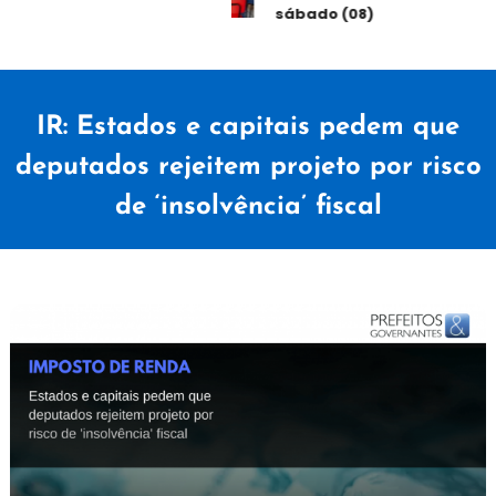
sábado (08)
IR: Estados e capitais pedem que
deputados rejeitem projeto por risco
de ‘insolvência’ fiscal