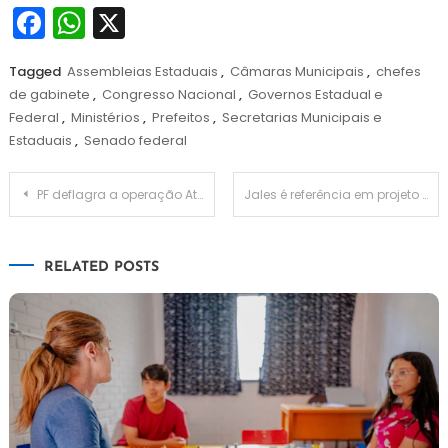
Facebook
WhatsApp
X
Tagged
Assembleias Estaduais
,
Câmaras Municipais
,
chefes
de gabinete
,
Congresso Nacional
,
Governos Estadual e
Federal
,
Ministérios
,
Prefeitos
,
Secretarias Municipais e
Estaduais
,
Senado federal
Navegação
PF deflagra a operação Ateliê na OAB Seccional Paulista
Jales é referência em projeto de adaptação às mudanças climáticas
de
RELATED POSTS
Post