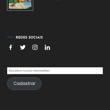
2026
7
de
agosto
de
2026
REDES SOCIAIS
Cadastrar