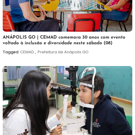
7
Maurilio
ANÁPOLIS GO | CEMAD comemora 30 anos com evento
voltado à inclusão e diversidade neste sábado (08)
de
agosto
Tagged
CEMAD
,
Prefeitura de Anápolis GO
de
2026