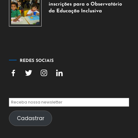
agosto
inscrições para o Observatório
de
da Educação Inclusiva
2026
7
de
agosto
de
2026
REDES SOCIAIS
Cadastrar