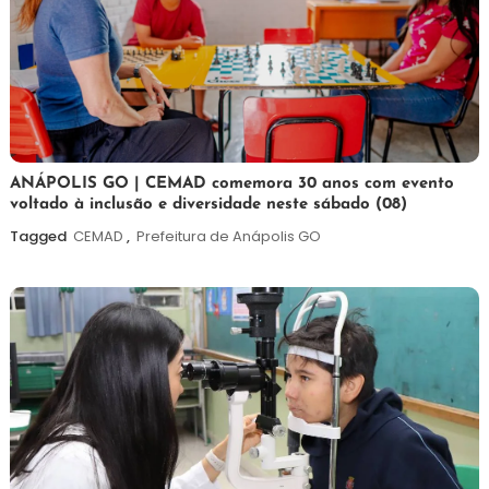
7
Maurilio
ANÁPOLIS GO | CEMAD comemora 30 anos com evento
voltado à inclusão e diversidade neste sábado (08)
de
agosto
Tagged
CEMAD
,
Prefeitura de Anápolis GO
de
2026