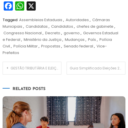
Facebook
WhatsApp
X
Tagged
Assembleias Estaduais
,
Autoridades
,
Câmaras
Municipais
,
Candidatas
,
Candidatos
,
chefes de gabinete
,
Congresso Nacional
,
Decreto
,
governo
,
Governos Estadual
e Federal
,
Ministério da Justiça
,
Mudanças
,
País
,
Polícia
Civil
,
Polícia Militar
,
Propostas
,
Senado federal
,
Vice-
Prefeitos
Navegação
GESTÃO TRIBUTÁRIA E ELEIÇÕES 2024!
Guia Simplificado Eleições 2024: Do Registro de Candidatura
de
RELATED POSTS
Post