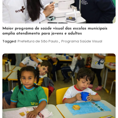
7
Maurilio
Maior programa de saúde visual das escolas municipais
amplia atendimento para jovens e adultos
de
agosto
Tagged
Prefeitura de São Paulo
,
Programa Saúde Visual
de
2026