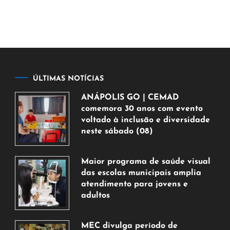
ÚLTIMAS NOTÍCIAS
ANÁPOLIS GO | CEMAD
comemora 30 anos com evento
voltado à inclusão e diversidade
neste sábado (08)
7
de
Maior programa de saúde visual
agosto
das escolas municipais amplia
de
atendimento para jovens e
2026
adultos
7
de
MEC divulga período de