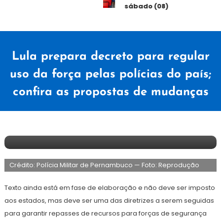
sábado (08)
Lula prepara decreto para regular
uso da força pelas polícias do país;
confira as propostas de mudanças
30
Redação
de
Crédito: Polícia Militar de Pernambuco — Foto: Reprodução
setembro
de
2024
Texto ainda está em fase de elaboração e não deve ser imposto
aos estados, mas deve ser uma das diretrizes a serem seguidas
para garantir repasses de recursos para forças de segurança