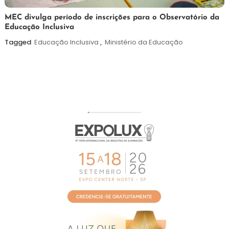
7
Maurilio
MEC divulga período de inscrições para o Observatório da
Educação Inclusiva
de
agosto
Tagged
Educação Inclusiva
,
Ministério da Educação
de
2026