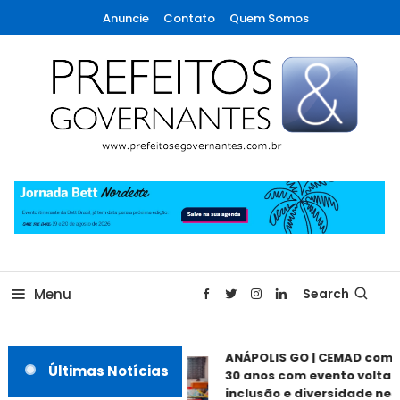
Skip
Anuncie
Contato
Quem Somos
To
Content
A maior revista de gestão municipal do Brasil!
Prefeitos & Governantes
Menu
Search
ANÁPOLIS GO | CEMAD come
Últimas Notícias
30 anos com evento voltado
inclusão e diversidade nest