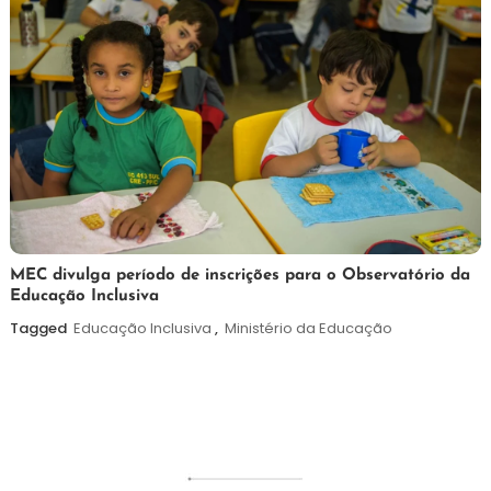
7
Maurilio
MEC divulga período de inscrições para o Observatório da
Educação Inclusiva
de
agosto
Tagged
Educação Inclusiva
,
Ministério da Educação
de
2026