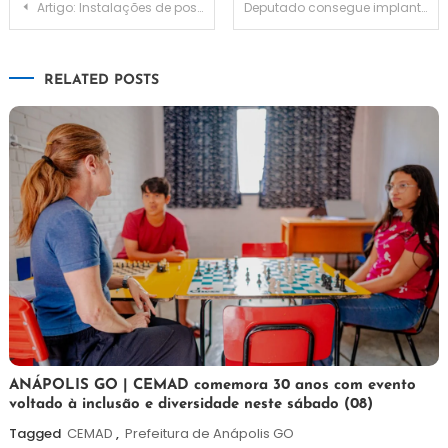
Navegação
Artigo: Instalações de postes de energia
Deputado consegue implantar internet gratuita em municípios do interior
de
RELATED POSTS
Post
7
Maurilio
ANÁPOLIS GO | CEMAD comemora 30 anos com evento
voltado à inclusão e diversidade neste sábado (08)
de
agosto
Tagged
CEMAD
,
Prefeitura de Anápolis GO