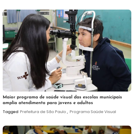
de
2026
7
Maurilio
Maior programa de saúde visual das escolas municipais
amplia atendimento para jovens e adultos
de
agosto
Tagged
Prefeitura de São Paulo
,
Programa Saúde Visual
de
2026