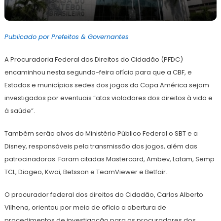
8
Redação
de
Publicado por Prefeitos & Governantes
junho
de
2021
A Procuradoria Federal dos Direitos do Cidadão (PFDC)
encaminhou nesta segunda-feira ofício para que a CBF, e
Estados e municípios sedes dos jogos da Copa América sejam
investigados por eventuais “atos violadores dos direitos à vida e
à saúde”.
Também serão alvos do Ministério Público Federal o SBT e a
Disney, responsáveis pela transmissão dos jogos, além das
patrocinadoras. Foram citadas Mastercard, Ambev, Latam, Semp
TCL, Diageo, Kwai, Betsson e TeamViewer e Betfair.
O procurador federal dos direitos do Cidadão, Carlos Alberto
Vilhena, orientou por meio de ofício a abertura de
procedimentos de investigação para os procuradores dos