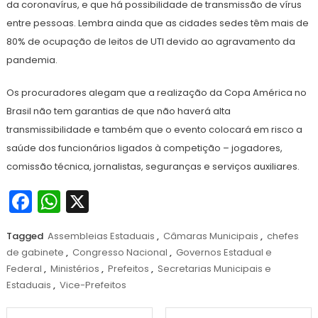
da coronavírus, e que há possibilidade de transmissão de vírus
entre pessoas. Lembra ainda que as cidades sedes têm mais de
80% de ocupação de leitos de UTI devido ao agravamento da
pandemia.
Os procuradores alegam que a realização da Copa América no
Brasil não tem garantias de que não haverá alta
transmissibilidade e também que o evento colocará em risco a
saúde dos funcionários ligados à competição – jogadores,
comissão técnica, jornalistas, seguranças e serviços auxiliares.
Facebook
WhatsApp
X
Tagged
Assembleias Estaduais
,
Câmaras Municipais
,
chefes
de gabinete
,
Congresso Nacional
,
Governos Estadual e
Federal
,
Ministérios
,
Prefeitos
,
Secretarias Municipais e
Estaduais
,
Vice-Prefeitos