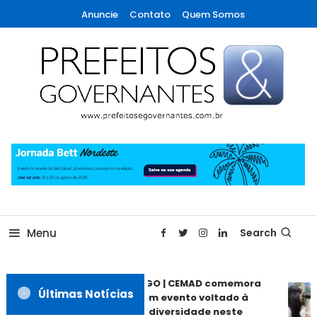
Skip
Anuncie
Contato
Quem Somos
To
Content
A maior revista de gestão municipal do Brasil!
Prefeitos & Governantes
Menu
Search
ANÁPOLIS GO | CEMAD comemora
Últimas Notícias
30 anos com evento voltado à
inclusão e diversidade neste