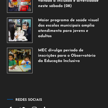
voltado à inclusão e diversidade
neste sábado (08)
7
de
Maior programa de saúde visual
agosto
das escolas municipais amplia
de
atendimento para jovens e
2026
adultos
7
de
MEC divulga período de
agosto
inscrições para o Observatório
de
da Educação Inclusiva
2026
7
de
agosto
de
2026
REDES SOCIAIS