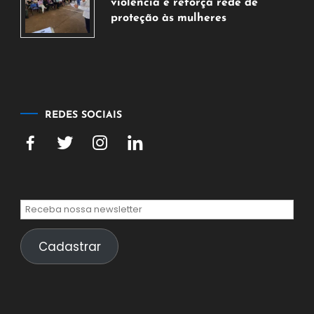
2026
violência e reforça rede de
proteção às mulheres
5
de
agosto
de
2026
REDES SOCIAIS
Cadastrar