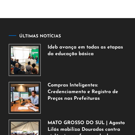
ÚLTIMAS NOTÍCIAS
Ideb avança em todas as etapas
da educação básica
6
de
agosto
de
Compras Inteligentes:
2026
Credenciamento e Registro de
Preços nas Prefeituras
6
de
agosto
MATO GROSSO DO SUL | Agosto
de
Lilás mobiliza Dourados contra