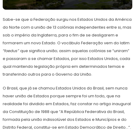
16
Redação
de
Sabe-se que a Federação surgiu nos Estados Unidos da América
agosto
de
do Norte com a união de 13 colônias independentes entre si, mas
2023
sob o império da Inglaterra, para o fim de se desligarem e
formarem um novo Estado. O vocábulo Federação vem do latim
“foedus”
que significa união; assim aquelas colônias se “uniram”
e passaram a se chamar Estados, por isso Estados Unidos, cada
qual mantendo legislação própria em determinados temas e
transferindo outros para o Governo da União.
O Brasil, que já se chamou Estados Unidos do Brasil, sem nunca
haver união de Estados porque sempre foi um todo, que na
realidade foi dividido em Estados, faz constar no artigo inaugural
da Constituição de 1988 que “A República Federativa do Brasil,
formada pela união indissolúvel dos Estados e Municípios e do
Distrito Federal, constitui-se em Estado Democrático de Direito…”.