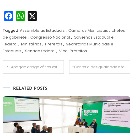
Facebook
WhatsApp
X
Tagged
Assembleias Estaduais
,
Câmaras Municipais
,
chefes
de gabinete
,
Congresso Nacional
,
Governos Estadual e
Federal
,
Ministérios
,
Prefeitos
,
Secretarias Municipais e
Estaduais
,
Senado federal
,
Vice-Prefeitos
Navegação
Apagão atinge vários estados e deixa brasileiros sem energia
“Conter a desigualdade e formar professores devem ser prioridade”
de
RELATED POSTS
Post