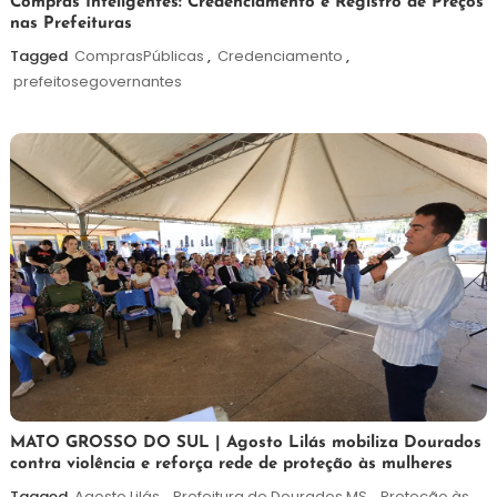
6
Redação
Compras Inteligentes: Credenciamento e Registro de Preços
nas Prefeituras
de
agosto
Tagged
ComprasPúblicas
,
Credenciamento
,
de
prefeitosegovernantes
2026
5
Maurilio
MATO GROSSO DO SUL | Agosto Lilás mobiliza Dourados
contra violência e reforça rede de proteção às mulheres
de
agosto
Tagged
Agosto Lilás
,
Prefeitura de Dourados MS
,
Proteção às