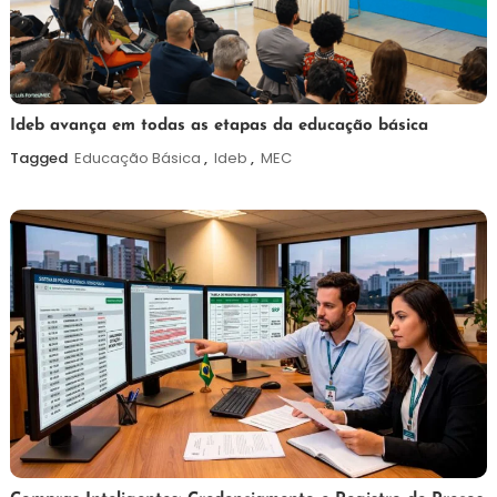
6
Maurilio
Ideb avança em todas as etapas da educação básica
de
Tagged
Educação Básica
,
Ideb
,
MEC
agosto
de
2026