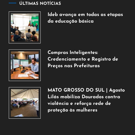
ÚLTIMAS NOTÍCIAS
Ideb avança em todas as etapas
da educação básica
6
de
agosto
de
Compras Inteligentes:
2026
Credenciamento e Registro de
Preços nas Prefeituras
6
de
agosto
MATO GROSSO DO SUL | Agosto
de
Lilás mobiliza Dourados contra
2026
violência e reforça rede de
proteção às mulheres
5
de
agosto