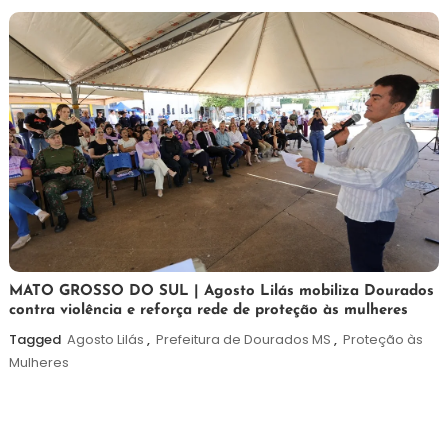
5
Maurilio
MATO GROSSO DO SUL | Agosto Lilás mobiliza Dourados
contra violência e reforça rede de proteção às mulheres
de
agosto
Tagged
Agosto Lilás
,
Prefeitura de Dourados MS
,
Proteção às
de
Mulheres
2026