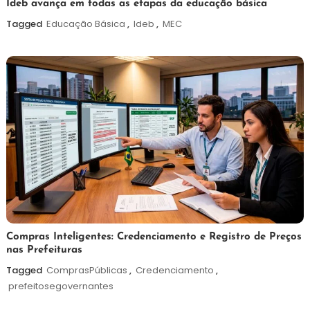
6
Maurilio
Ideb avança em todas as etapas da educação básica
de
Tagged
Educação Básica
,
Ideb
,
MEC
agosto
de
2026
6
Redação
Compras Inteligentes: Credenciamento e Registro de Preços
nas Prefeituras
de
agosto
Tagged
ComprasPúblicas
,
Credenciamento
,
de
prefeitosegovernantes
2026