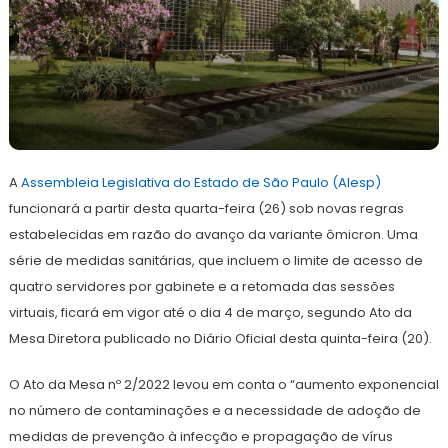
24
Redação
de
A
Assembleia Legislativa do Estado de São Paulo (Alesp)
janeiro
de
funcionará a partir desta quarta-feira (26) sob novas regras
2022
estabelecidas em razão do avanço da variante ômicron. Uma
série de medidas sanitárias, que incluem o limite de acesso de
quatro servidores por gabinete e a retomada das sessões
virtuais, ficará em vigor até o dia 4 de março, segundo Ato da
Mesa Diretora publicado no Diário Oficial desta quinta-feira (20).
O Ato da Mesa nº 2/2022 levou em conta o “aumento exponencial
no número de contaminações e a necessidade de adoção de
medidas de prevenção à infecção e propagação de vírus