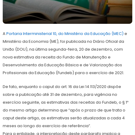
22
Redação
de
A
Portaria Interministerial 10, do Ministério da Educação (MEC)
dezembro
e
de
Ministério da Economia (ME), foi publicada no Diário Oficial da
2021
União (DOU), na última segunda-feira, 20 de dezembro, com
nova estimativa da receita do Fundo de Manutenção e
Desenvolvimento da Educação Básica e de Valorização dos
Profissionais da Educação (Fundeb) para o exercício de 2021.
De fato, enquanto o caput do art. 16 da Lei 14.113/2020 dispõe
sobre a publicação até 31 de dezembro, para vigência no
exercício seguinte, as estimativas das receitas do Fundeb, o § 1º
do mesmo artigo determina que “após o prazo de que trata o
caput deste artigo, as estimativas serão atualizadas a cada 4
meses ao longo do exercício de referência”.
Para a entidade, a interpretação deste parágrafo implica a