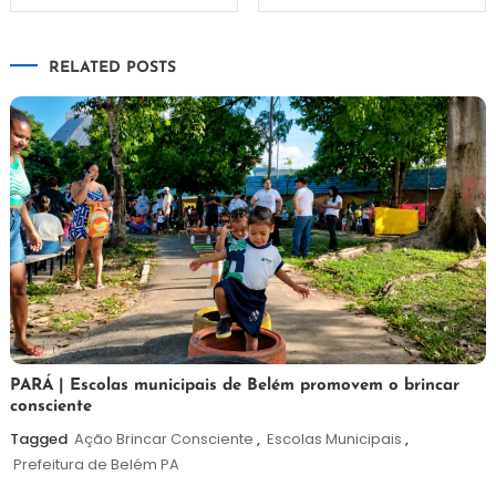
de
RELATED POSTS
Post
26
Maurilio
PARÁ | Escolas municipais de Belém promovem o brincar
consciente
de
maio
Tagged
Ação Brincar Consciente
,
Escolas Municipais
,
de
Prefeitura de Belém PA
2026