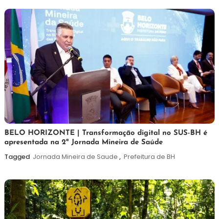
26
Maurilio
BELO HORIZONTE | Transformação digital no SUS-BH é
apresentada na 2ª Jornada Mineira de Saúde
de
fevereiro
Tagged
Jornada Mineira de Saude
,
Prefeitura de BH
de
2026