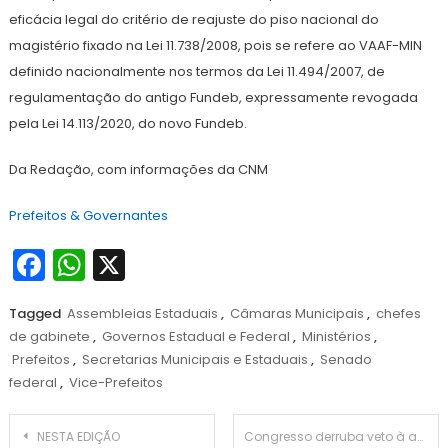
eficácia legal do critério de reajuste do piso nacional do
magistério fixado na Lei 11.738/2008, pois se refere ao VAAF-MIN
definido nacionalmente nos termos da Lei 11.494/2007, de
regulamentação do antigo Fundeb, expressamente revogada
pela Lei 14.113/2020, do novo Fundeb.
Da Redação, com informações da CNM
Prefeitos & Governantes
Facebook
WhatsApp
X
Tagged
Assembleias Estaduais
,
Câmaras Municipais
,
chefes
de gabinete
,
Governos Estadual e Federal
,
Ministérios
,
Prefeitos
,
Secretarias Municipais e Estaduais
,
Senado
federal
,
Vice-Prefeitos
Navegação
NESTA EDIÇÃO
Congresso derruba veto à ampliação da vigência do Plano Nacional de Cultura