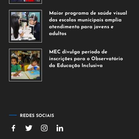
7
de
Maior programa de saúde visual
agosto
das escolas municipais amplia
de
atendimento para jovens e
2026
adultos
7
de
MEC divulga período de
agosto
inscrições para o Observatório
de
da Educação Inclusiva
2026
7
de
agosto
de
2026
REDES SOCIAIS