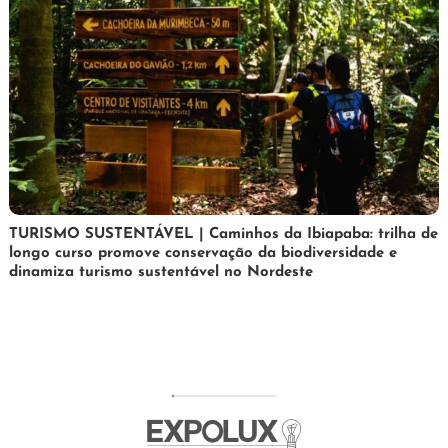
24
Maurilio
TURISMO SUSTENTÁVEL | Caminhos da Ibiapaba: trilha de
longo curso promove conservação da biodiversidade e
de
dinamiza turismo sustentável no Nordeste
fevereiro
de
2026