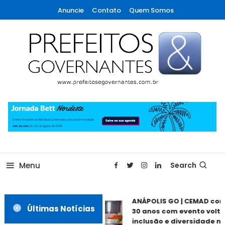
Skip
Anuncie
Contato
Quem Somos
To
Content
A maior revista de gestão municipal do Brasil!
Prefeitos & Governantes
Menu
Search
ANÁPOLIS GO | CEMAD co
Últimas Notícias
30 anos com evento volta
inclusão e diversidade ne