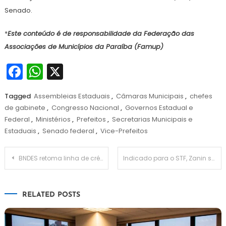
Senado.
*
Este conteúdo é de responsabilidade da Federação das
Associações de Municípios da Paraíba (Famup)
Facebook
WhatsApp
X
Tagged
Assembleias Estaduais
,
Câmaras Municipais
,
chefes
de gabinete
,
Congresso Nacional
,
Governos Estadual e
Federal
,
Ministérios
,
Prefeitos
,
Secretarias Municipais e
Estaduais
,
Senado federal
,
Vice-Prefeitos
Navegação
BNDES retoma linha de crédito com R$ 30 bi para estados e municípios investirem
Indicado para o STF, Zanin será sabatinado por Moro e Flávio Bolsonaro na CCJ
de
RELATED POSTS
Post