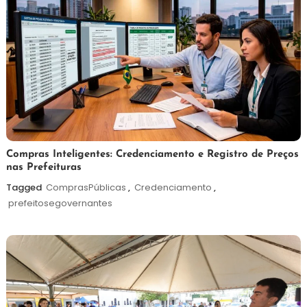
6
Redação
Compras Inteligentes: Credenciamento e Registro de Preços
nas Prefeituras
de
agosto
Tagged
ComprasPúblicas
,
Credenciamento
,
de
prefeitosegovernantes
2026