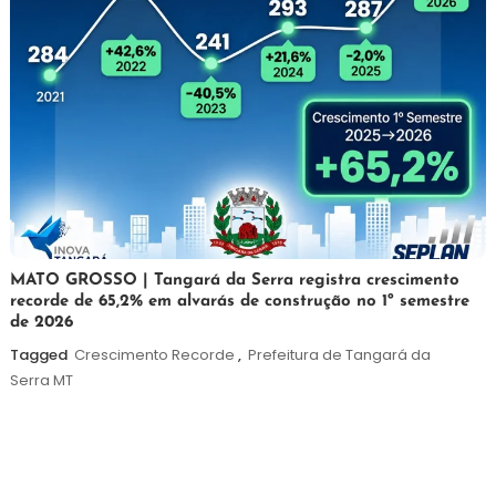
5
Maurilio
MATO GROSSO | Tangará da Serra registra crescimento
recorde de 65,2% em alvarás de construção no 1º semestre
de
de 2026
agosto
de
Tagged
Crescimento Recorde
,
Prefeitura de Tangará da
2026
Serra MT