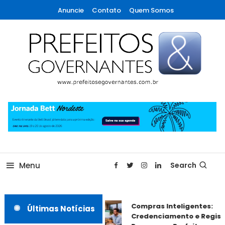
Skip
Anuncie
Contato
Quem Somos
To
Content
A maior revista de gestão municipal do Brasil!
Prefeitos & Governantes
Menu
Search
Compras Inteligentes:
Últimas Notícias
Credenciamento e Registr