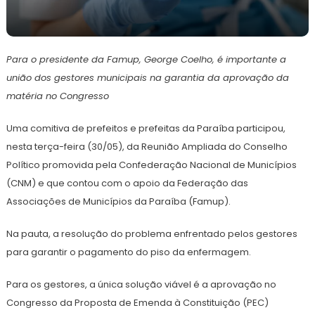
1
Redação
de
Para o presidente da Famup, George Coelho, é importante a
junho
de
união dos gestores municipais na garantia da aprovação da
2023
matéria no Congresso
Uma comitiva de prefeitos e prefeitas da Paraíba participou,
nesta terça-feira (30/05), da Reunião Ampliada do Conselho
Político promovida pela Confederação Nacional de Municípios
(CNM) e que contou com o apoio da Federação das
Associações de Municípios da Paraíba (Famup).
Na pauta, a resolução do problema enfrentado pelos gestores
para garantir o pagamento do piso da enfermagem.
Para os gestores, a única solução viável é a aprovação no
Congresso da Proposta de Emenda à Constituição (PEC)