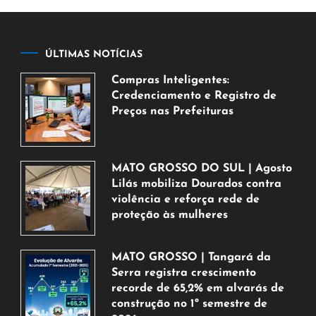
ÚLTIMAS NOTÍCIAS
Compras Inteligentes:
Credenciamento e Registro de
Preços nas Prefeituras
6
de
agosto
MATO GROSSO DO SUL | Agosto
de
Lilás mobiliza Dourados contra
2026
violência e reforça rede de
proteção às mulheres
5
de
MATO GROSSO | Tangará da
agosto
Serra registra crescimento
de
recorde de 65,2% em alvarás de
2026
construção no 1º semestre de