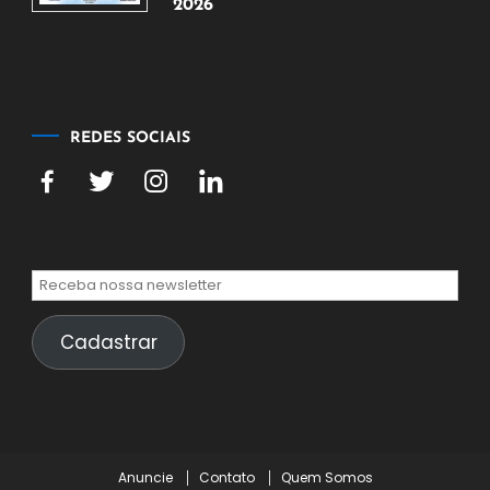
2026
5
de
agosto
de
2026
REDES SOCIAIS
Cadastrar
Anuncie
Contato
Quem Somos