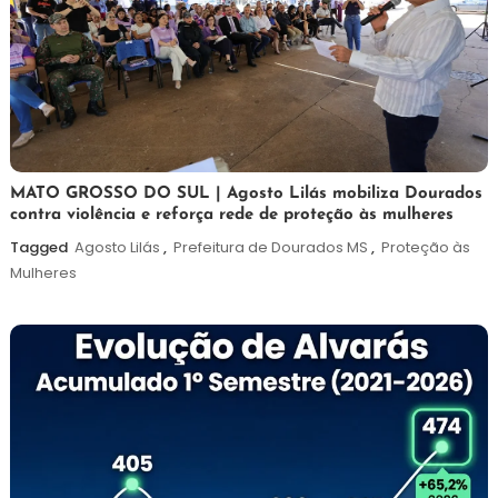
5
Maurilio
MATO GROSSO DO SUL | Agosto Lilás mobiliza Dourados
contra violência e reforça rede de proteção às mulheres
de
agosto
Tagged
Agosto Lilás
,
Prefeitura de Dourados MS
,
Proteção às
de
Mulheres
2026