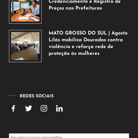
2026
Credenciamento e Registro de
Preços nas Prefeituras
6
de
agosto
MATO GROSSO DO SUL | Agosto
de
Lilás mobiliza Dourados contra
2026
violência e reforça rede de
proteção às mulheres
5
de
agosto
de
2026
REDES SOCIAIS