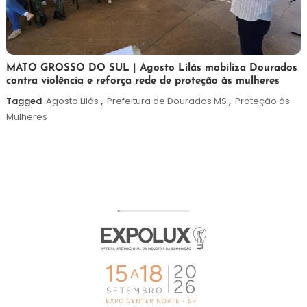
5
Maurilio
MATO GROSSO DO SUL | Agosto Lilás mobiliza Dourados
contra violência e reforça rede de proteção às mulheres
de
agosto
Tagged
Agosto Lilás
,
Prefeitura de Dourados MS
,
Proteção às
de
Mulheres
2026