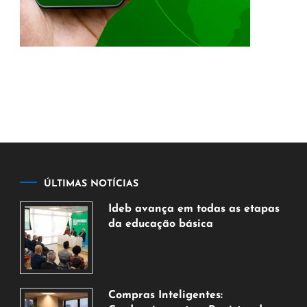
ÚLTIMAS NOTÍCIAS
Ideb avança em todas as etapas
da educação básica
6
de
agosto
de
Compras Inteligentes: