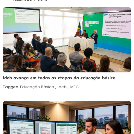
Post
6
Maurilio
Ideb avança em todas as etapas da educação básica
de
Tagged
Educação Básica
,
Ideb
,
MEC
agosto
de
2026