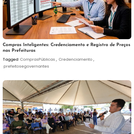
6
Redação
Compras Inteligentes: Credenciamento e Registro de Preços
nas Prefeituras
de
agosto
Tagged
ComprasPúblicas
,
Credenciamento
,
de
prefeitosegovernantes
2026