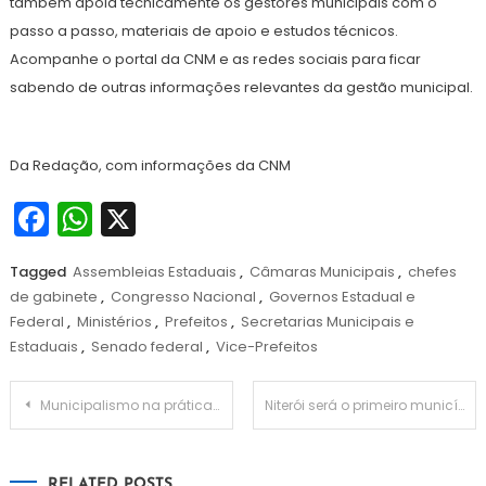
também apoia tecnicamente os gestores municipais com o
passo a passo, materiais de apoio e estudos técnicos.
Acompanhe o portal da CNM e as redes sociais para ficar
sabendo de outras informações relevantes da gestão municipal.
Da Redação, com informações da CNM
Facebook
WhatsApp
X
Tagged
Assembleias Estaduais
,
Câmaras Municipais
,
chefes
de gabinete
,
Congresso Nacional
,
Governos Estadual e
Federal
,
Ministérios
,
Prefeitos
,
Secretarias Municipais e
Estaduais
,
Senado federal
,
Vice-Prefeitos
Navegação
Municipalismo na prática e o novo pacto federativo
Niterói será o primeiro município do Brasil a fazer uma pesquisa por amostra de domicílios
de
RELATED POSTS