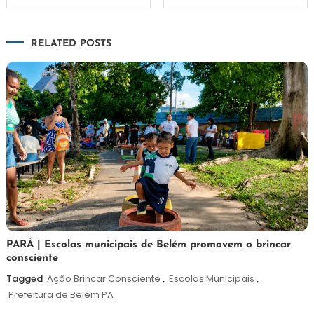
de
RELATED POSTS
Post
26
Maurilio
PARÁ | Escolas municipais de Belém promovem o brincar
consciente
de
maio
Tagged
Ação Brincar Consciente
,
Escolas Municipais
,
de
Prefeitura de Belém PA
2026