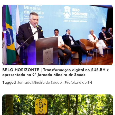
26
Maurilio
BELO HORIZONTE | Transformação digital no SUS-BH é
apresentada na 2ª Jornada Mineira de Saúde
de
fevereiro
Tagged
Jornada Mineira de Saude
,
Prefeitura de BH
de
2026