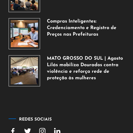
de
agosto
de
Compras Inteligentes:
2026
Credenciamento e Registro de
Preços nas Prefeituras
6
de
agosto
MATO GROSSO DO SUL | Agosto
de
Lilás mobiliza Dourados contra
2026
violência e reforça rede de
proteção às mulheres
5
de
agosto
de
2026
REDES SOCIAIS