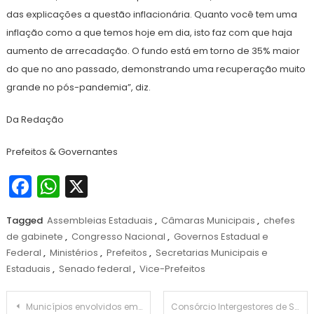
das explicações a questão inflacionária. Quanto você tem uma
inflação como a que temos hoje em dia, isto faz com que haja
aumento de arrecadação. O fundo está em torno de 35% maior
do que no ano passado, demonstrando uma recuperação muito
grande no pós-pandemia”, diz.
Da Redação
Prefeitos & Governantes
Facebook
WhatsApp
X
Tagged
Assembleias Estaduais
,
Câmaras Municipais
,
chefes
de gabinete
,
Congresso Nacional
,
Governos Estadual e
Federal
,
Ministérios
,
Prefeitos
,
Secretarias Municipais e
Estaduais
,
Senado federal
,
Vice-Prefeitos
Navegação
Municípios envolvidos em litígio discutem ações para permanecer no Ceará
Consórcio Intergestores de Saúde discute implantação do SAMU Regional