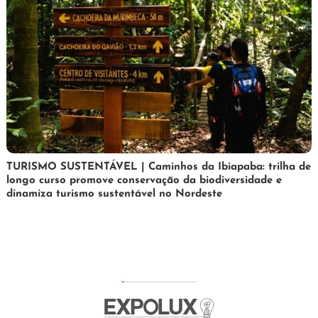
24
Maurilio
TURISMO SUSTENTÁVEL | Caminhos da Ibiapaba: trilha de
longo curso promove conservação da biodiversidade e
de
dinamiza turismo sustentável no Nordeste
fevereiro
de
2026