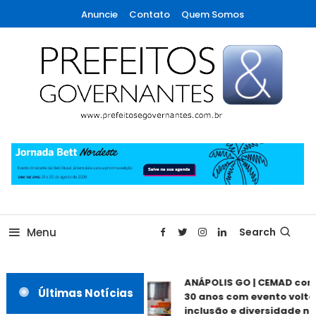
Skip
Anuncie
Contato
Quem Somos
To
Content
A maior revista de gestão municipal do Brasil!
Prefeitos & Governantes
Menu
Search
ANÁPOLIS GO | CEMAD com
Últimas Notícias
30 anos com evento voltad
inclusão e diversidade nes