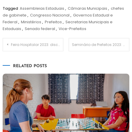
Tagged
Assembleias Estaduais
,
Câmaras Municipais
,
chefes
de gabinete
,
Congresso Nacional
,
Governos Estadual e
Federal
,
Ministérios
,
Prefeitos
,
Secretarias Municipais e
Estaduais
,
Senado federal
,
Vice-Prefeitos
Navegação
Feira Hospitalar 2023: discussões sobre o poder da tecnologia e sustentabilidade
Seminário de Prefeitos 2023: painel vai discutir recursos financeiros nos municípios
de
RELATED POSTS
Post