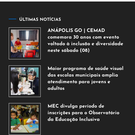
ÚLTIMAS NOTÍCIAS
ANÁPOLIS GO | CEMAD
comemora 30 anos com evento
voltado à inclusão e diversidade
neste sábado (08)
7
de
Maior programa de saúde visual
agosto
das escolas municipais amplia
de
atendimento para jovens e
2026
adultos
7
de
MEC divulga período de
agosto
inscrições para o Observatório
de
da Educação Inclusiva
2026
7
de