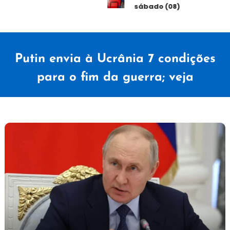
sábado (08)
Putin envia à Ucrânia 7 condições
para o fim da guerra; veja