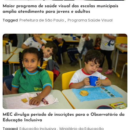
7
Maurilio
Maior programa de saúde visual das escolas municipais
amplia atendimento para jovens e adultos
de
agosto
Tagged
Prefeitura de São Paulo
,
Programa Saúde Visual
de
2026
7
Maurilio
MEC divulga período de inscrições para o Observatório da
Educação Inclusiva
de
agosto
Tagged
Educação Inclusiva
,
Ministério da Educação