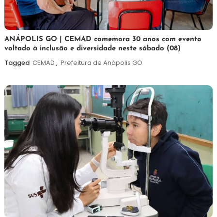
7
Maurilio
ANÁPOLIS GO | CEMAD comemora 30 anos com evento
voltado à inclusão e diversidade neste sábado (08)
de
agosto
Tagged
CEMAD
,
Prefeitura de Anápolis GO
de
2026