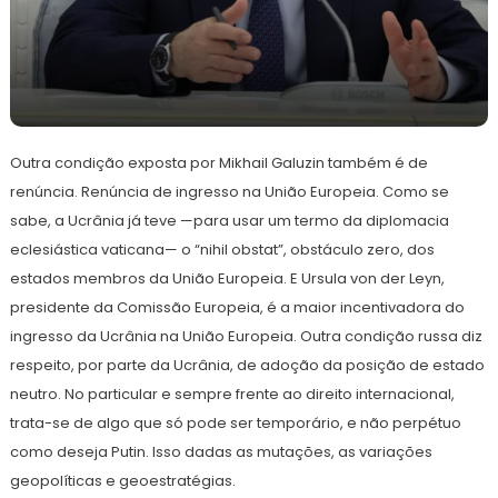
29
Redação
de
Outra condição exposta por Mikhail Galuzin também é de
maio
de
renúncia. Renúncia de ingresso na União Europeia. Como se
2023
sabe, a Ucrânia já teve —para usar um termo da diplomacia
eclesiástica vaticana— o “nihil obstat”, obstáculo zero, dos
estados membros da União Europeia. E Ursula von der Leyn,
presidente da Comissão Europeia, é a maior incentivadora do
ingresso da Ucrânia na União Europeia. Outra condição russa diz
respeito, por parte da Ucrânia, de adoção da posição de estado
neutro. No particular e sempre frente ao direito internacional,
trata-se de algo que só pode ser temporário, e não perpétuo
como deseja Putin. Isso dadas as mutações, as variações
geopolíticas e geoestratégias.