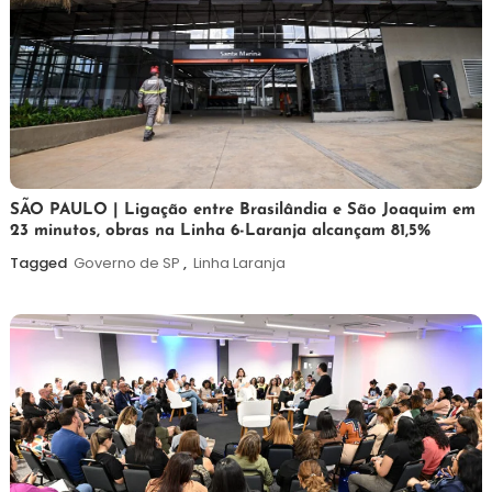
19
Maurilio
SÃO PAULO | Ligação entre Brasilândia e São Joaquim em
23 minutos, obras na Linha 6-Laranja alcançam 81,5%
de
maio
Tagged
Governo de SP
,
Linha Laranja
de
2026