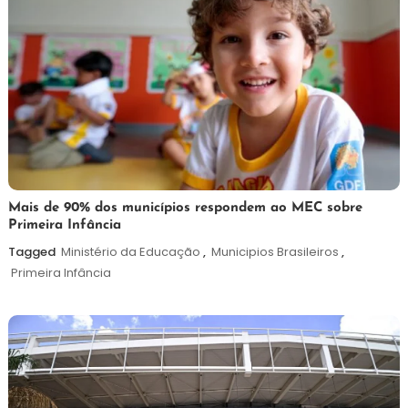
25
Maurilio
Mais de 90% dos municípios respondem ao MEC sobre
Primeira Infância
de
maio
Tagged
Ministério da Educação
,
Municipios Brasileiros
,
de
Primeira Infância
2026