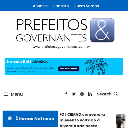
Skip
Anuncie
Contato
Quem Somos
To
Content
A maior revista de gestão municipal do Brasil!
Prefeitos & Governantes
Menu
Search
ANÁPOLIS GO | CEMAD comemora
Últimas Notícias
30 anos com evento voltado à
inclusão e diversidade neste