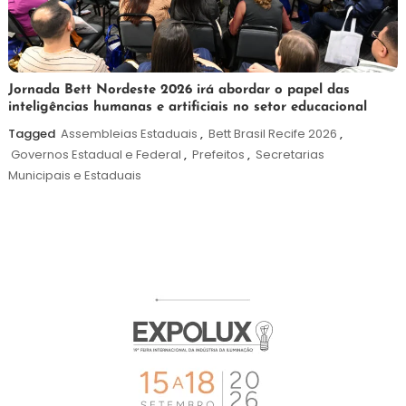
19
Maurilio
Jornada Bett Nordeste 2026 irá abordar o papel das
inteligências humanas e artificiais no setor educacional
de
maio
Tagged
Assembleias Estaduais
,
Bett Brasil Recife 2026
,
de
Governos Estadual e Federal
,
Prefeitos
,
Secretarias
2026
Municipais e Estaduais