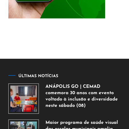
ÚLTIMAS NOTÍCIAS
ANÁPOLIS GO | CEMAD
comemora 30 anos com evento
voltado à inclusão e diversidade
neste sábado (08)
7
de
Maior programa de saúde visual
agosto
das escolas municipais amplia