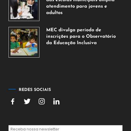
de
atendimento para jovens e
2026
adultos
7
de
MEC divulga período de
agosto
inscrições para o Observatório
de
da Educação Inclusiva
2026
7
de
agosto
de
2026
REDES SOCIAIS