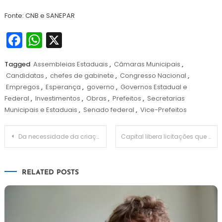
Fonte: CNB e SANEPAR
Facebook
WhatsApp
X
Tagged
Assembleias Estaduais
,
Câmaras Municipais
,
Candidatas
,
chefes de gabinete
,
Congresso Nacional
,
Empregos
,
Esperança
,
governo
,
Governos Estadual e
Federal
,
Investimentos
,
Obras
,
Prefeitos
,
Secretarias
Municipais e Estaduais
,
Senado federal
,
Vice-Prefeitos
Navegação
Da necessidade da criação da Política de Uso da IA no ambiente corporativo
Capital libera licitações que passam os R$ 70 milhões, às vésperas da eleição
de
RELATED POSTS
Post