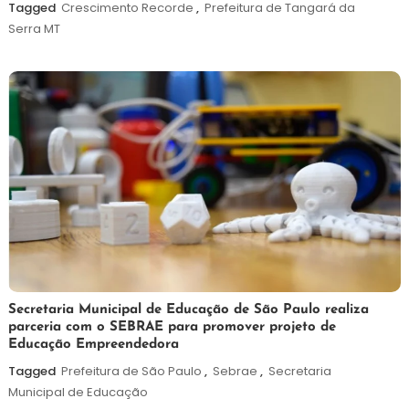
de
Tagged
Crescimento Recorde
,
Prefeitura de Tangará da
2026
Serra MT
5
Maurilio
Secretaria Municipal de Educação de São Paulo realiza
parceria com o SEBRAE para promover projeto de
de
Educação Empreendedora
agosto
de
Tagged
Prefeitura de São Paulo
,
Sebrae
,
Secretaria
2026
Municipal de Educação