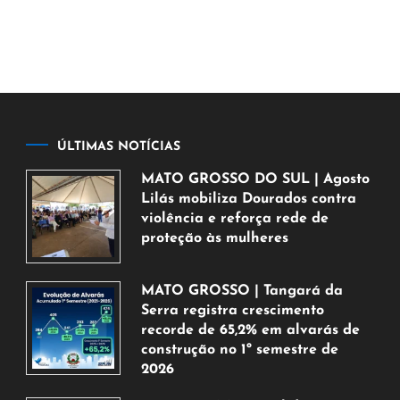
ÚLTIMAS NOTÍCIAS
MATO GROSSO DO SUL | Agosto
Lilás mobiliza Dourados contra
violência e reforça rede de
proteção às mulheres
5
de
MATO GROSSO | Tangará da
agosto
Serra registra crescimento
de
recorde de 65,2% em alvarás de
2026
construção no 1º semestre de
2026
5