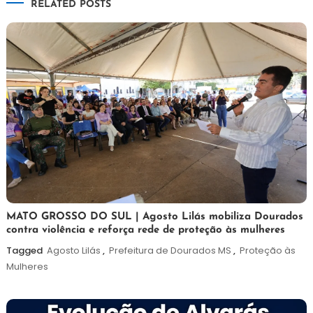
RELATED POSTS
Post
5
Maurilio
MATO GROSSO DO SUL | Agosto Lilás mobiliza Dourados
contra violência e reforça rede de proteção às mulheres
de
agosto
Tagged
Agosto Lilás
,
Prefeitura de Dourados MS
,
Proteção às
de
Mulheres
2026