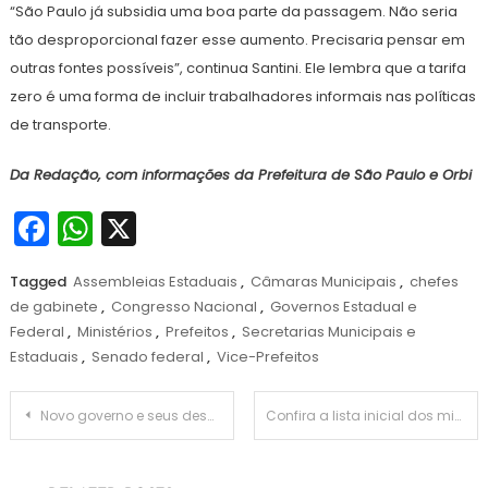
“São Paulo já subsidia uma boa parte da passagem. Não seria
tão desproporcional fazer esse aumento. Precisaria pensar em
outras fontes possíveis”, continua Santini. Ele lembra que a tarifa
zero é uma forma de incluir trabalhadores informais nas políticas
de transporte.
Da Redação, com informações da Prefeitura de São Paulo e Orbi
Facebook
WhatsApp
X
Tagged
Assembleias Estaduais
,
Câmaras Municipais
,
chefes
de gabinete
,
Congresso Nacional
,
Governos Estadual e
Federal
,
Ministérios
,
Prefeitos
,
Secretarias Municipais e
Estaduais
,
Senado federal
,
Vice-Prefeitos
Navegação
Novo governo e seus desafios
Confira a lista inicial dos ministros já nomeados por Lula
de