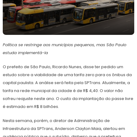
9
Redação
de
Política se restringe aos municípios pequenos, mas São Paulo
dezembro
de
estuda implementá-la
2022
O prefeito de São Paulo, Ricardo Nunes, disse ter pedido um
estudo sobre a viabilidade de uma tarifa zero para os ônibus da
capital paulista. A análise será feita pela SPTrans. Atualmente, a
tarifa na rede municipal da cidade é de R$ 4,40. O valor não
sofreu reajuste neste ano. O custo da implantação do passe livre
é estimado em R$ 8 bilhões.
Nesta semana, porém, o diretor de Administração de
Infraestrutura da SPTrans, Anderson Clayton Maia, alertou em
audiência pública que o subsídio, dinheiro que a prefeitura