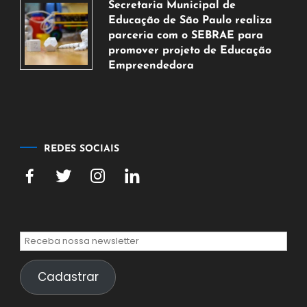
Secretaria Municipal de
de
Educação de São Paulo realiza
agosto
parceria com o SEBRAE para
de
promover projeto de Educação
2026
Empreendedora
5
de
agosto
de
2026
REDES SOCIAIS
Cadastrar