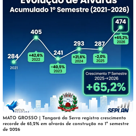
5
Maurilio
MATO GROSSO | Tangará da Serra registra crescimento
recorde de 65,2% em alvarás de construção no 1º semestre
de
de 2026
agosto