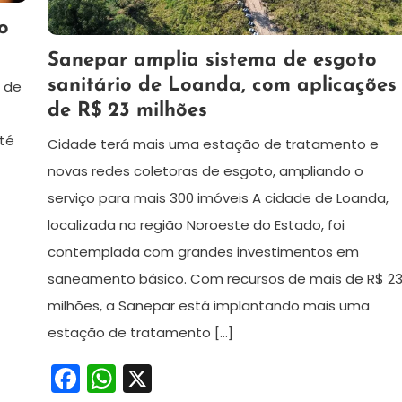
o
24
Redação
Sanepar amplia sistema de esgoto
de
sanitário de Loanda, com aplicações
s de
julho
de R$ 23 milhões
de
2024
té
Cidade terá mais uma estação de tratamento e
novas redes coletoras de esgoto, ampliando o
serviço para mais 300 imóveis A cidade de Loanda,
localizada na região Noroeste do Estado, foi
contemplada com grandes investimentos em
saneamento básico. Com recursos de mais de R$ 2
milhões, a Sanepar está implantando mais uma
estação de tratamento […]
Facebook
WhatsApp
X