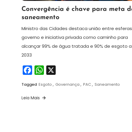
10
Redação
Convergência é chave para meta d
de
saneamento
julho
de
Ministro das Cidades destaca união entre esfera
2025
governo e iniciativa privada como caminho para
alcançar 99% de água tratada e 90% de esgoto a
2033
Facebook
WhatsApp
X
Tagged
Esgoto
,
Governança
,
PAC
,
Saneamento
Leia Mais