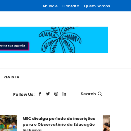
Anuncie
Contato
Quem Somos
REVISTA
Search
Follow Us:
MEC divulga período de inscrições
RPPS 
para o Observatório da Educação
Equaci
Inclusiva