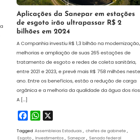
7
Redação
Aplicações da Sanepar em estações
de
de esgoto irão ultrapassar R$ 2
junho
da
bilhões em 2024
de
e
2024
A Companhia investiu R$ 1,3 bilhão na modernização
melhorias e ampliação de suas 265 estações de
tratamento de esgoto e redes de coleta sanitária,
entre 2021 e 2023, e prevê mais R$ 758 milhões nest
ano. Entre os benefícios, estão a redução de carga
orgânica e a melhoria da qualidade da água dos rio
A […]
Facebook
WhatsApp
X
Tagged
Assembleias Estaduais
,
chefes de gabinete
,
Esgoto
,
Investimentos
,
Sanepar
,
Senado federal