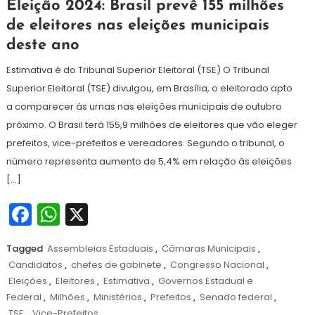
22
Redação
Eleição 2024: Brasil prevê 155 milhões
de
de eleitores nas eleições municipais
julho
deste ano
de
2024
Estimativa é do Tribunal Superior Eleitoral (TSE) O Tribunal
Superior Eleitoral (TSE) divulgou, em Brasília, o eleitorado apto
a comparecer às urnas nas eleições municipais de outubro
próximo. O Brasil terá 155,9 milhões de eleitores que vão eleger
prefeitos, vice-prefeitos e vereadores. Segundo o tribunal, o
número representa aumento de 5,4% em relação às eleições
[…]
Facebook
WhatsApp
X
Tagged
Assembleias Estaduais
,
Câmaras Municipais
,
Candidatos
,
chefes de gabinete
,
Congresso Nacional
,
Eleições
,
Eleitores
,
Estimativa
,
Governos Estadual e
Federal
,
Milhões
,
Ministérios
,
Prefeitos
,
Senado federal
,
TSE
,
Vice-Prefeitos