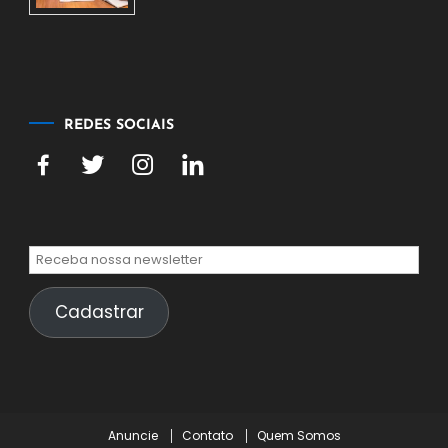
de
agosto
de
2026
REDES SOCIAIS
Cadastrar
Anuncie
Contato
Quem Somos