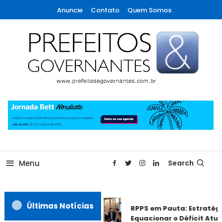
Skip
Anuncie
Contato
Quem Somos
To
Content
A maior revista de gestão municipal do Brasil!
Prefeitos & Governantes
Menu
Search
Últimas Notícias
RPPS em Pauta: Estratégi
Equacionar o Déficit Atuar