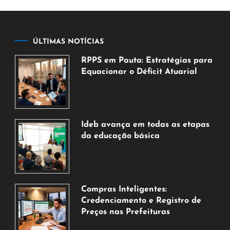
ÚLTIMAS NOTÍCIAS
RPPS em Pauta: Estratégias para
Equacionar o Déficit Atuarial
7
de
agosto
de
Ideb avança em todas as etapas
2026
da educação básica
6
de
agosto
de
Compras Inteligentes:
2026
Credenciamento e Registro de
Preços nas Prefeituras
6