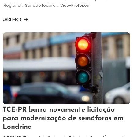
Regional
,
Senado federal
,
Vice-Prefeitos
Leia Mais
3
Redação
TCE-PR barra novamente licitação
de
para modernização de semáforos em
junho
Londrina
de
2024