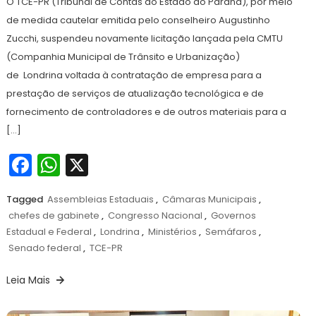
O TCE-PR (Tribunal de Contas do Estado do Paraná), por meio
de medida cautelar emitida pelo conselheiro Augustinho
Zucchi, suspendeu novamente licitação lançada pela CMTU
(Companhia Municipal de Trânsito e Urbanização)
de Londrina voltada à contratação de empresa para a
prestação de serviços de atualização tecnológica e de
fornecimento de controladores e de outros materiais para a
[…]
Facebook
WhatsApp
X
Tagged
Assembleias Estaduais
,
Câmaras Municipais
,
chefes de gabinete
,
Congresso Nacional
,
Governos
Estadual e Federal
,
Londrina
,
Ministérios
,
Semáfaros
,
Senado federal
,
TCE-PR
Leia Mais