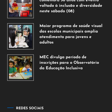
comemora 30 anos com evento
voltado à inclusão e diversidade
neste sábado (08)
7
de
Maior programa de saúde visual
agosto
das escolas municipais amplia
de
atendimento para jovens e
2026
adultos
7
de
MEC divulga período de
agosto
inscrições para o Observatório
de
da Educação Inclusiva
2026
7
de
agosto
de
2026
REDES SOCIAIS