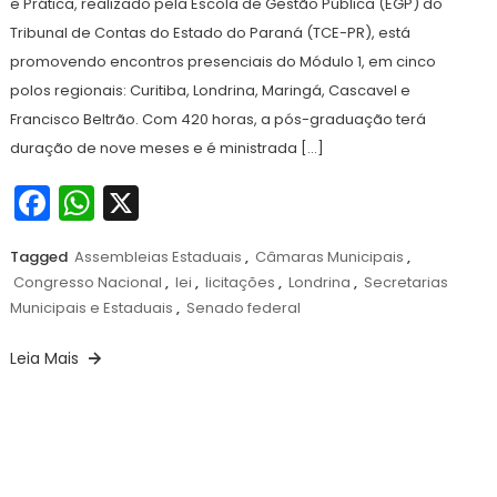
e Prática, realizado pela Escola de Gestão Pública (EGP) do
Tribunal de Contas do Estado do Paraná (TCE-PR), está
promovendo encontros presenciais do Módulo 1, em cinco
polos regionais: Curitiba, Londrina, Maringá, Cascavel e
Francisco Beltrão. Com 420 horas, a pós-graduação terá
duração de nove meses e é ministrada […]
Facebook
WhatsApp
X
Tagged
Assembleias Estaduais
,
Câmaras Municipais
,
Congresso Nacional
,
lei
,
licitações
,
Londrina
,
Secretarias
Municipais e Estaduais
,
Senado federal
Leia Mais