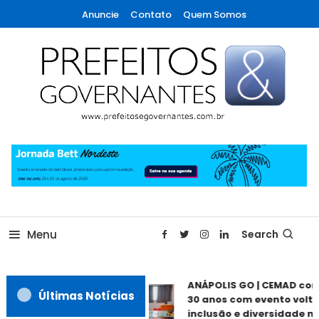
Skip
Anuncie
Contato
Quem Somos
To
Content
A maior revista de gestão municipal do Brasil!
Prefeitos & Governantes
Menu
Search
ANÁPOLIS GO | CEMAD co
Últimas Notícias
30 anos com evento volta
inclusão e diversidade ne