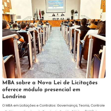
21
Redação
MBA sobre a Nova Lei de Licitações
de
oferece módulo presencial em
maio
Londrina
de
2024
O MBA em Licitações e Contratos: Governança, Teoria, Controle