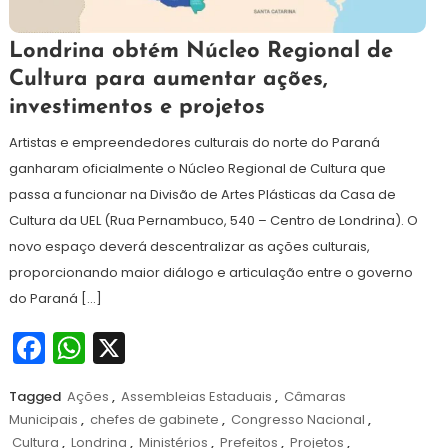
5
Redação
Londrina obtém Núcleo Regional de
de
Cultura para aumentar ações,
julho
investimentos e projetos
de
2024
Artistas e empreendedores culturais do norte do Paraná
ganharam oficialmente o Núcleo Regional de Cultura que
passa a funcionar na Divisão de Artes Plásticas da Casa de
Cultura da UEL (Rua Pernambuco, 540 – Centro de Londrina). O
novo espaço deverá descentralizar as ações culturais,
proporcionando maior diálogo e articulação entre o governo
do Paraná […]
Facebook
WhatsApp
X
Tagged
Ações
,
Assembleias Estaduais
,
Câmaras
Municipais
,
chefes de gabinete
,
Congresso Nacional
,
Cultura
,
Londrina
,
Ministérios
,
Prefeitos
,
Projetos
,