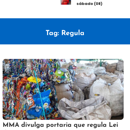
sábado (08)
Tag:
Regula
23
Redação
MMA divulga portaria que regula Lei
de