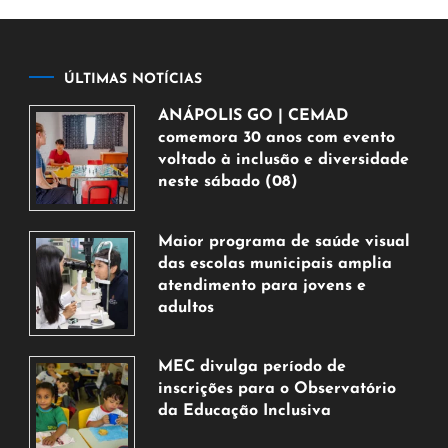
ÚLTIMAS NOTÍCIAS
ANÁPOLIS GO | CEMAD
comemora 30 anos com evento
voltado à inclusão e diversidade
neste sábado (08)
7
de
Maior programa de saúde visual
agosto
das escolas municipais amplia
de
atendimento para jovens e
2026
adultos
7
de
MEC divulga período de
agosto
inscrições para o Observatório
de
da Educação Inclusiva
2026
7