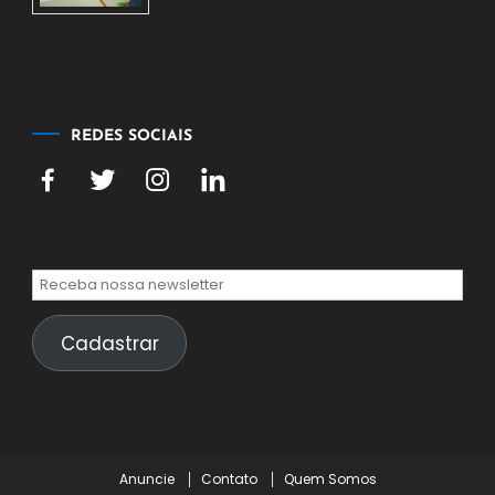
de
agosto
de
2026
REDES SOCIAIS
Cadastrar
Anuncie
Contato
Quem Somos