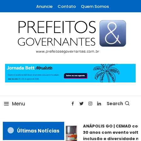
Skip
Anuncie
Contato
Quem Somos
To
Content
A maior revista de gestão municipal do Brasil!
Prefeitos & Governantes
Menu
Search
ANÁPOLIS GO | CEMAD co
Últimas Notícias
30 anos com evento volta
inclusão e diversidade ne