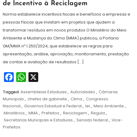
de Incentivo à Reciclagem
dezembro
de
Norma estabelece incentivos fiscais e benefícios a empresas e
2024
pessoas físicas que invistam em projetos que ajudem a
transformar resíduos em novos produtos O Ministério do Meio
Ambiente e Mudança do Clima (MMA) publicou, a Portaria
GM/MMA nº 1.250/2024, que estabelece as regras para
apresentação, análise, aprovação, monitoramento, prestação
de contas e avaliação de resultados […]
Facebook
WhatsApp
X
Tagged
Assembleias Estaduais
,
Autoridades
,
Câmaras
Municipais
,
chefes de gabinete
,
Clima
,
Congresso
Nacional
,
Governos Estadual e Federal
,
lei
,
Meio Ambiente
,
Ministérios
,
MMA
,
Prefeitos
,
Reciclagem
,
Regula
,
Secretarias Municipais e Estaduais
,
Senado federal
,
Vice-
Prefeitos