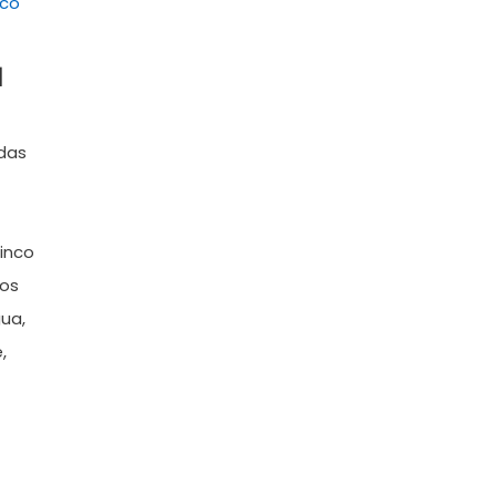
l
 das
inco
ços
ua,
,