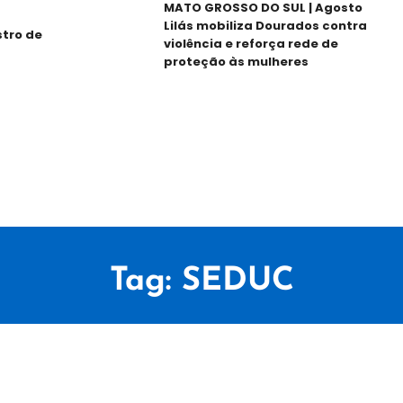
MATO GROSSO DO SUL | Agosto
Lilás mobiliza Dourados contra
o de
violência e reforça rede de
proteção às mulheres
Tag:
SEDUC