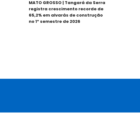
MATO GROSSO | Tangará da Serra
Ed
registra crescimento recorde de
pa
65,2% em alvarás de construção
pr
no 1º semestre de 2026
E