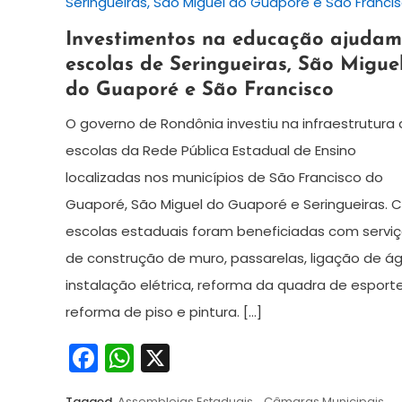
20
Redação
Investimentos na educação ajudam
de
escolas de Seringueiras, São Migue
junho
do Guaporé e São Francisco
de
2024
O governo de Rondônia investiu na infraestrutura
escolas da Rede Pública Estadual de Ensino
localizadas nos municípios de São Francisco do
Guaporé, São Miguel do Guaporé e Seringueiras. C
escolas estaduais foram beneficiadas com servi
de construção de muro, passarelas, ligação de ág
instalação elétrica, reforma da quadra de esporte
reforma de piso e pintura. […]
Facebook
WhatsApp
X
Tagged
Assembleias Estaduais
,
Câmaras Municipais
,