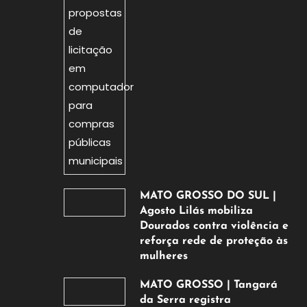
agosto
de
2026
MATO GROSSO DO SUL |
Agosto Lilás mobiliza
Dourados contra violência e
reforça rede de proteção às
mulheres
5
MATO GROSSO | Tangará
de
da Serra registra
agosto