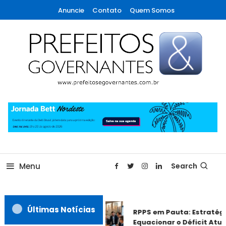
Skip
Anuncie
Contato
Quem Somos
To
Content
A maior revista de gestão municipal do Brasil!
Prefeitos & Governantes
Menu
Search
Últimas Notícias
RPPS em Pauta: Estratégi
Equacionar o Déficit Atuar