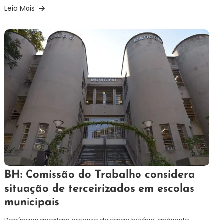
Leia Mais
19
Redação
BH: Comissão do Trabalho considera
de
situação de terceirizados em escolas
junho
municipais
de
2024
Denúncias apontam excesso de carga horária, ambiente