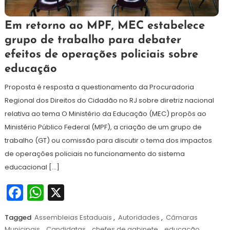
2
Redação
Em retorno ao MPF, MEC estabelece
de
grupo de trabalho para debater
setembro
efeitos de operações policiais sobre
de
2024
educação
Proposta é resposta a questionamento da Procuradoria
Regional dos Direitos do Cidadão no RJ sobre diretriz nacional
relativa ao tema O Ministério da Educação (MEC) propôs ao
Ministério Público Federal (MPF), a criação de um grupo de
trabalho (GT) ou comissão para discutir o tema dos impactos
de operações policiais no funcionamento do sistema
educacional […]
Facebook
WhatsApp
X
Tagged
Assembleias Estaduais
,
Autoridades
,
Câmaras
Municipais
,
Candidatas
,
chefes de gabinete
,
educação
,