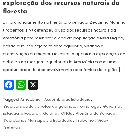
exploração dos recursos naturais da
junho
floresta
de
2024
Em pronunciamento no Plenário, o senador Zequinha Marinho
(Podemos-PA) defendeu o uso dos recursos naturais da
Amazônia para melhorar a vida da população dessa região,
desde que isso seja feito com equilíbrio, visando à
preservação ambiental. Ele voltou a apontar a exploração de
petróleo na margem equatorial da Amazônia como uma
oportunidade de desenvolvimento econômico da região, […]
Facebook
WhatsApp
X
Tagged
Amazônia
,
Assembleias Estaduais
,
Biodiversidade
,
chefes de gabinete
,
emprego
,
Governos
Estadual e Federal
,
Guiana
,
ONGs
,
Plenário do Senado
,
Secretarias Municipais e Estaduais
,
Trabalho
,
Vice-
Prefeitos