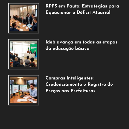
RPPS em Pauta: Estratégias para
Equacionar o Déficit Atuarial
7
de
agosto
de
Ideb avança em todas as etapas
2026
da educação básica
6
de
agosto
de
Compras Inteligentes:
2026
Credenciamento e Registro de
Preços nas Prefeituras
6
de
agosto
de
2026