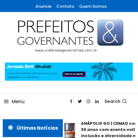
Skip
Anuncie
Contato
Quem Somos
To
Content
A maior revista de gestão municipal do Brasil!
Prefeitos & Governantes
Menu
Search
ANÁPOLIS GO | CEMAD co
Últimas Notícias
30 anos com evento volta
inclusão e diversidade ne