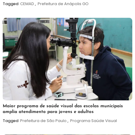
agosto
Tagged
CEMAD
,
Prefeitura de Anápolis GO
de
2026
7
Maurilio
Maior programa de saúde visual das escolas municipais
amplia atendimento para jovens e adultos
de
agosto
Tagged
Prefeitura de São Paulo
,
Programa Saúde Visual
de
2026