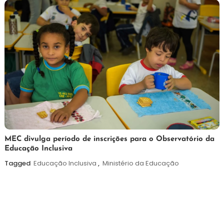
7
Maurilio
MEC divulga período de inscrições para o Observatório da
Educação Inclusiva
de
agosto
Tagged
Educação Inclusiva
,
Ministério da Educação
de
2026