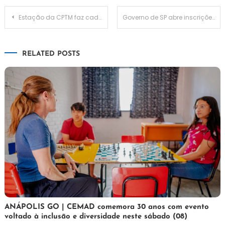
Navegação
Estação da CPTM faz cadastramento de jovens para vagas de estágio e cursos
Governo de SP abre inscrições do vestibulinho das Etecs para o 2º semestre
de
RELATED POSTS
Post
7
Maurilio
ANÁPOLIS GO | CEMAD comemora 30 anos com evento
voltado à inclusão e diversidade neste sábado (08)
de