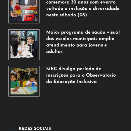
comemora 30 anos com evento
voltado à inclusão e diversidade
neste sábado (08)
7
de
Maior programa de saúde visual
agosto
das escolas municipais amplia
de
atendimento para jovens e
2026
adultos
7
de
MEC divulga período de
agosto
inscrições para o Observatório
de
da Educação Inclusiva
2026
7
de
agosto
de
2026
REDES SOCIAIS