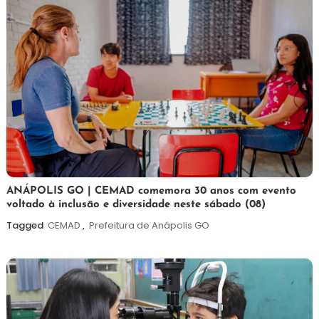
7
Maurilio
ANÁPOLIS GO | CEMAD comemora 30 anos com evento
voltado à inclusão e diversidade neste sábado (08)
de
agosto
Tagged
CEMAD
,
Prefeitura de Anápolis GO
de
2026