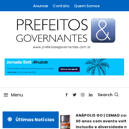
Skip
Anuncie
Contato
Quem Somos
To
Content
A maior revista de gestão municipal do Brasil!
Prefeitos & Governantes
Menu
Search
ANÁPOLIS GO | CEMAD co
Últimas Notícias
30 anos com evento volta
inclusão e diversidade ne