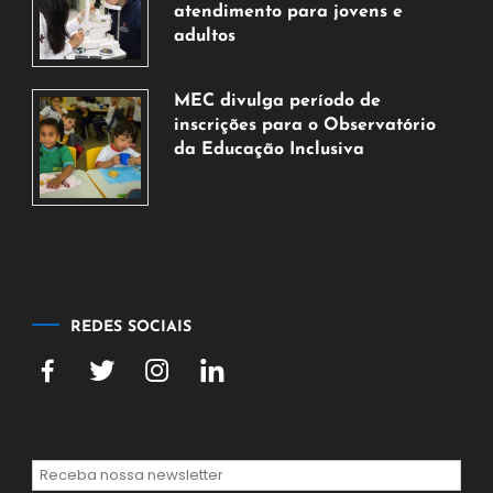
de
atendimento para jovens e
2026
adultos
7
de
MEC divulga período de
agosto
inscrições para o Observatório
de
da Educação Inclusiva
2026
7
de
agosto
de
2026
REDES SOCIAIS