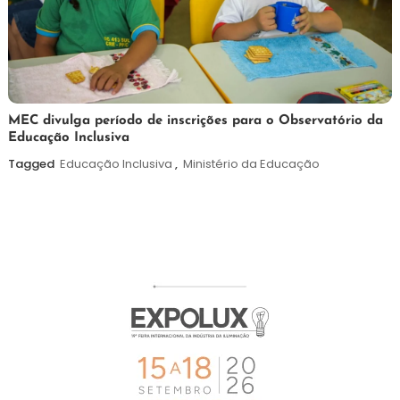
7
Maurilio
MEC divulga período de inscrições para o Observatório da
Educação Inclusiva
de
agosto
Tagged
Educação Inclusiva
,
Ministério da Educação
de
2026