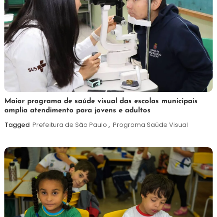
7
Maurilio
Maior programa de saúde visual das escolas municipais
amplia atendimento para jovens e adultos
de
agosto
Tagged
Prefeitura de São Paulo
,
Programa Saúde Visual
de
2026