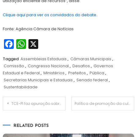
utilização eficiente de recursos”, disse.
Clique aqui para ver os convidados do debate.
Fonte: Agência Câmara de Notícias
Facebook
WhatsApp
X
Tagged
Assembleias Estaduais
,
Câmaras Municipais
,
Comissão
,
Congresso Nacional
,
Desafios
,
Governos
Estadual e Federal
,
Ministérios
,
Prefeitos
,
Pública
,
Secretarias Municipais e Estaduais
,
Senado federal
,
Sustentabilidade
Navegação
TCE-PI faz apuração sobre a regulamentação de benefícios eventuais nos municípios
Política de promoção da cultura de paz nas escolas é explorada por CE
de
RELATED POSTS
Post