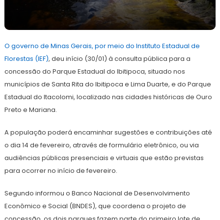
3
Redação
de
O governo de Minas Gerais, por meio do Instituto Estadual de
fevereiro
de
Florestas (IEF)
, deu início (30/01) à consulta pública para a
2022
concessão do Parque Estadual do Ibitipoca, situado nos
municípios de Santa Rita do Ibitipoca e Lima Duarte, e do Parque
Estadual do Itacolomi, localizado nas cidades históricas de Ouro
Preto e Mariana.
A população poderá encaminhar sugestões e contribuições até
o dia 14 de fevereiro, através de formulário eletrônico, ou via
audiências públicas presenciais e virtuais que estão previstas
para ocorrer no início de fevereiro.
Segundo informou o Banco Nacional de Desenvolvimento
Econômico e Social (BNDES), que coordena o projeto de
concessão, os dois parques fazem parte do primeiro lote de