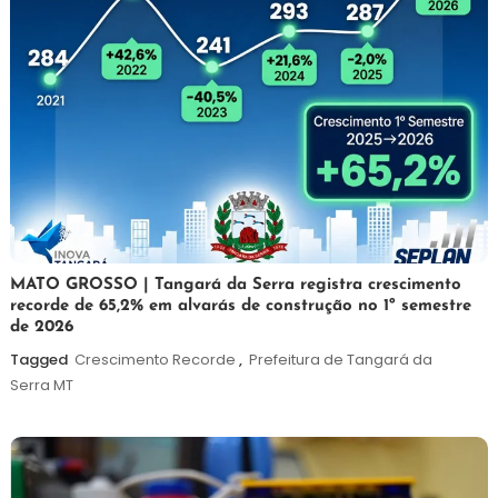
5
Maurilio
MATO GROSSO | Tangará da Serra registra crescimento
recorde de 65,2% em alvarás de construção no 1º semestre
de
de 2026
agosto
de
Tagged
Crescimento Recorde
,
Prefeitura de Tangará da
2026
Serra MT