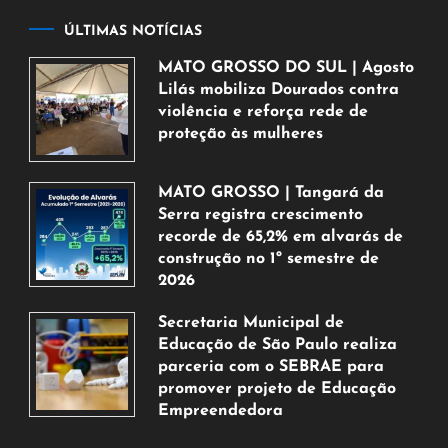
ÚLTIMAS NOTÍCIAS
MATO GROSSO DO SUL | Agosto
Lilás mobiliza Dourados contra
violência e reforça rede de
proteção às mulheres
5
de
MATO GROSSO | Tangará da
agosto
Serra registra crescimento
de
recorde de 65,2% em alvarás de
2026
construção no 1º semestre de
2026
5
Secretaria Municipal de
de
Educação de São Paulo realiza
agosto
parceria com o SEBRAE para
de
promover projeto de Educação
2026
Empreendedora
5