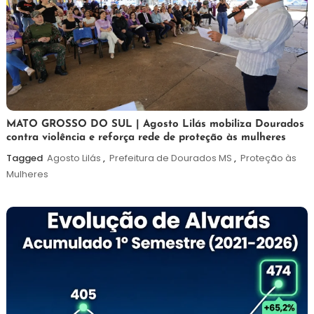
5
Maurilio
MATO GROSSO DO SUL | Agosto Lilás mobiliza Dourados
contra violência e reforça rede de proteção às mulheres
de
agosto
Tagged
Agosto Lilás
,
Prefeitura de Dourados MS
,
Proteção às
de
Mulheres
2026