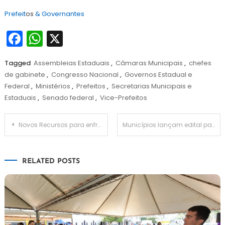
Prefeit
os
& Governantes
Facebook
WhatsApp
X
Tagged
Assembleias Estaduais
,
Câmaras Municipais
,
chefes
de gabinete
,
Congresso Nacional
,
Governos Estadual e
Federal
,
Ministérios
,
Prefeitos
,
Secretarias Municipais e
Estaduais
,
Senado federal
,
Vice-Prefeitos
Navegação
Novos Recursos para enfrentamento da COVID-19
Municípios lançam edital para contratar edtechs no ensino público
de
RELATED POSTS
Post