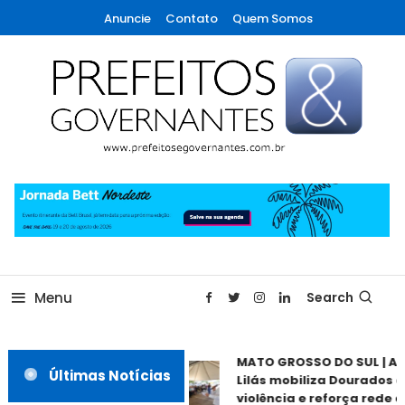
Skip
Anuncie
Contato
Quem Somos
To
Content
A maior revista de gestão municipal do Brasil!
Prefeitos & Governantes
Menu
Search
MATO GROSSO DO SUL | Ag
Últimas Notícias
Lilás mobiliza Dourados c
violência e reforça rede de