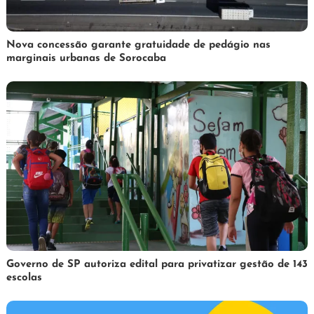
3
Redação
Nova concessão garante gratuidade de pedágio nas
marginais urbanas de Sorocaba
de
abril
de
2025
1
Redação
Governo de SP autoriza edital para privatizar gestão de 143
escolas
de
abril
de