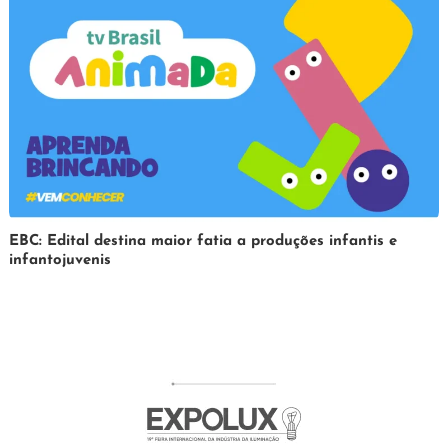
2025
31
Redação
EBC: Edital destina maior fatia a produções infantis e
infantojuvenis
de
março
de
2025