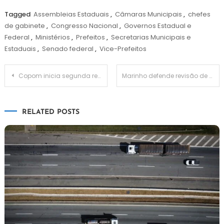
Tagged
Assembleias Estaduais
,
Câmaras Municipais
,
chefes
de gabinete
,
Congresso Nacional
,
Governos Estadual e
Federal
,
Ministérios
,
Prefeitos
,
Secretarias Municipais e
Estaduais
,
Senado federal
,
Vice-Prefeitos
Navegação
Copom inicia segunda reunião do ano para definir juros básicos
Marinho defende revisão de normas de terceirização trabalhista
de
RELATED POSTS
Post