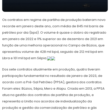
21
Redação
de
Os contratos em regime de partilha de produção bateram novo
março
de
recorde em janeiro deste ano, com média de 845 mil barris de
2023
petróleo por dia (bpd). O volume é quase o dobro do registrado
em janeiro de 2022 e 11% superior ao de dezembro de 2021 em
função de uma melhoria operacional no Campo de Búzios, que
apresentou volume de 428 mil bpd, seguido de 212 mil bpd em
Libra e 101 mil bpd em Sépia.
Dos sete contratos atualmente em produção, quatro tiveram
participação fundamental no resultado de janeiro de 2023, de
acordo com a Pré-Sal Petróleo (PPSA), gestora dos contratos.
Foram eles: Búzios, Sépia, Mero e Atapu. Criada em 2013, a PPSA
atua na gestão dos contratos de partilha de produção, e
representa a União nos acordos de individualização da
produção e gestão da comercialização de petróleo e gás