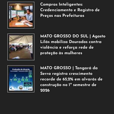
Compras Inteligentes:
Credenciamento e Registro de
Preços nas Prefeituras
6
de
agosto
MATO GROSSO DO SUL | Agosto
de
Lilás mobiliza Dourados contra
2026
violência e reforça rede de
proteção às mulheres
5
de
MATO GROSSO | Tangará da
agosto
Serra registra crescimento
de
recorde de 65,2% em alvarás de
2026
construção no 1º semestre de
2026
5
de
agosto