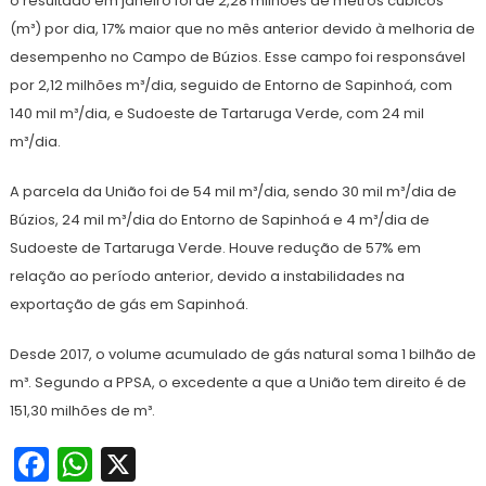
o resultado em janeiro foi de 2,28 milhões de metros cúbicos
(m³) por dia, 17% maior que no mês anterior devido à melhoria de
desempenho no Campo de Búzios. Esse campo foi responsável
por 2,12 milhões m³/dia, seguido de Entorno de Sapinhoá, com
140 mil m³/dia, e Sudoeste de Tartaruga Verde, com 24 mil
m³/dia.
A parcela da União foi de 54 mil m³/dia, sendo 30 mil m³/dia de
Búzios, 24 mil m³/dia do Entorno de Sapinhoá e 4 m³/dia de
Sudoeste de Tartaruga Verde. Houve redução de 57% em
relação ao período anterior, devido a instabilidades na
exportação de gás em Sapinhoá.
Desde 2017, o volume acumulado de gás natural soma 1 bilhão de
m³. Segundo a PPSA, o excedente a que a União tem direito é de
151,30 milhões de m³.
Facebook
WhatsApp
X