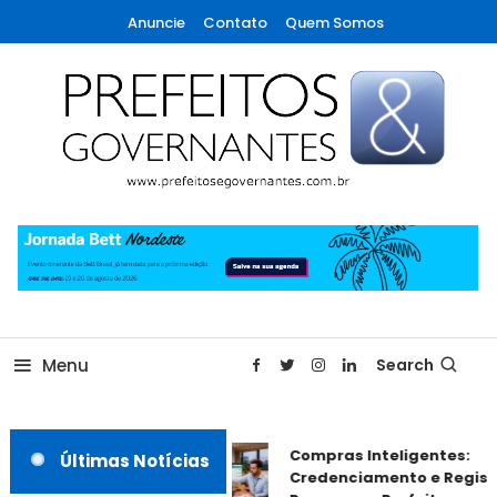
Skip
Anuncie
Contato
Quem Somos
To
Content
A maior revista de gestão municipal do Brasil!
Prefeitos & Governantes
Menu
Search
Compras Inteligentes:
Últimas Notícias
Credenciamento e Registr