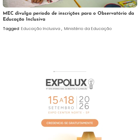
7
Maurilio
MEC divulga período de inscrições para o Observatório da
Educação Inclusiva
de
agosto
Tagged
Educação Inclusiva
,
Ministério da Educação
de
2026