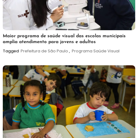
7
Maurilio
Maior programa de saúde visual das escolas municipais
amplia atendimento para jovens e adultos
de
agosto
Tagged
Prefeitura de São Paulo
,
Programa Saúde Visual
de
2026