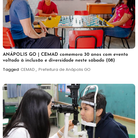
7
Maurilio
ANÁPOLIS GO | CEMAD comemora 30 anos com evento
voltado à inclusão e diversidade neste sábado (08)
de
agosto
Tagged
CEMAD
,
Prefeitura de Anápolis GO
de
2026