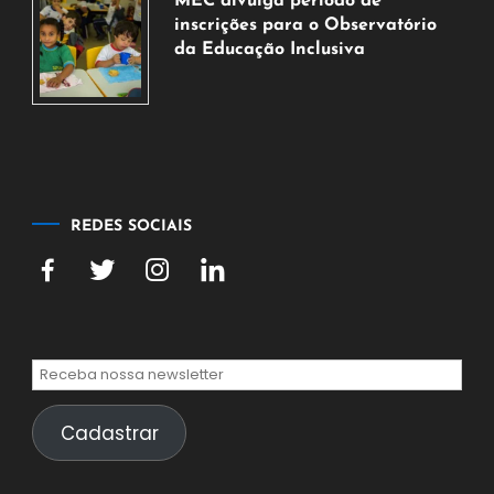
MEC divulga período de
agosto
inscrições para o Observatório
de
da Educação Inclusiva
2026
7
de
agosto
de
2026
REDES SOCIAIS
Cadastrar