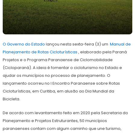
7
Redação
de
O Governo do Estado l
junho
ançou nesta sexta-feira (3) um
Manual de
de
Planejamento de Rotas Cicloturísticas
, elaborado pela Paraná
2022
Projetos e o Programa Paranaense de Ciclomobilidade
(Cicloparaná). A ideia é fomentar o cicloturismo no Estado e
ajudar os municípios no processo de planejamento. O
lançamento ocorreu no I Encontro Paranaense sobre Rotas
Cicloturísticas, em Curitiba, em alusão ao Dia Mundial da
Bicicleta.
De acordo com levantamento feito em 2020 pela Secretaria do
Planejamento e Projetos Estruturantes, 50 municípios
paranaenses contam com algum caminho que une turismo,