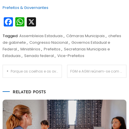
Prefeitos & Governantes
Facebook
WhatsApp
X
Tagged
Assembleias Estaduais
,
Câmaras Municipais
,
chefes
de gabinete
,
Congresso Nacional
,
Governos Estadual e
Federal
,
Ministérios
,
Prefeitos
,
Secretarias Municipais e
Estaduais
,
Senado federal
,
Vice-Prefeitos
Navegação
Porque os coelhos e os ovos são a simbologia da Páscoa?
FGM e AGM reúnem-se com o Presidente do Senado para discutir alteração do ICMS
de
RELATED POSTS
Post