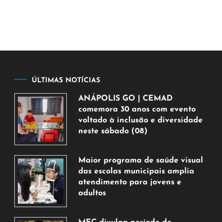
ÚLTIMAS NOTÍCIAS
ANÁPOLIS GO | CEMAD
comemora 30 anos com evento
voltado à inclusão e diversidade
neste sábado (08)
7
de
Maior programa de saúde visual
agosto
das escolas municipais amplia
de
atendimento para jovens e
2026
adultos
7
de