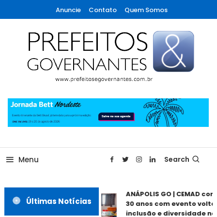
Skip
Anuncie
Contato
Quem Somos
To
Content
A maior revista de gestão municipal do Brasil!
Prefeitos & Governantes
Menu
Search
ANÁPOLIS GO | CEMAD com
Últimas Notícias
30 anos com evento voltad
inclusão e diversidade nes