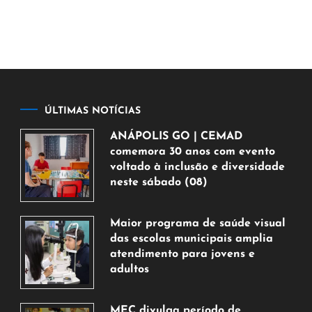
ÚLTIMAS NOTÍCIAS
ANÁPOLIS GO | CEMAD
comemora 30 anos com evento
voltado à inclusão e diversidade
neste sábado (08)
7
de
Maior programa de saúde visual
agosto
das escolas municipais amplia
de
atendimento para jovens e
2026
adultos
7
de
MEC divulga período de