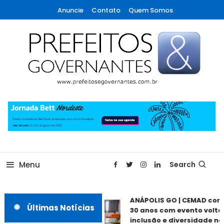
Skip
Anuncie
Contato
Quem Somos
To
Content
A maior revista de gestão municipal do Brasil!
Prefeitos & Governantes
Menu
Search
ANÁPOLIS GO | CEMAD com
Últimas Notícias
30 anos com evento voltad
inclusão e diversidade nes