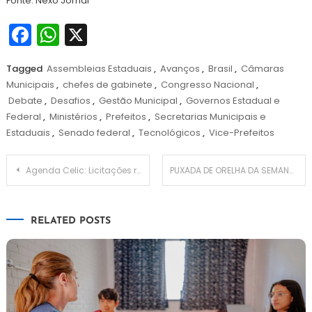
Fonte: Nexo Jornal
Facebook
WhatsApp
X
Tagged
Assembleias Estaduais
,
Avanços
,
Brasil
,
Câmaras
Municipais
,
chefes de gabinete
,
Congresso Nacional
,
Debate
,
Desafios
,
Gestão Municipal
,
Governos Estadual e
Federal
,
Ministérios
,
Prefeitos
,
Secretarias Municipais e
Estaduais
,
Senado federal
,
Tecnológicos
,
Vice-Prefeitos
Navegação
Agenda Celic: Licitações relacionadas à Expointer 2024 são importantes
PUXADA DE ORELHA DA SEMANA
de
RELATED POSTS
Post