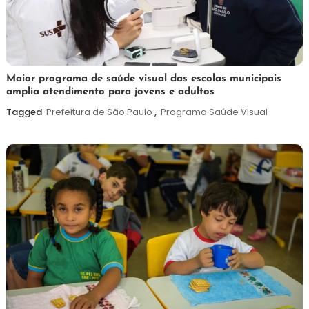
7
Maurilio
Maior programa de saúde visual das escolas municipais
amplia atendimento para jovens e adultos
de
agosto
Tagged
Prefeitura de São Paulo
,
Programa Saúde Visual
de
2026