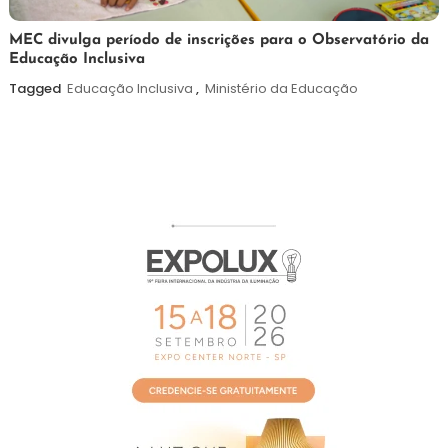
7
Maurilio
MEC divulga período de inscrições para o Observatório da
Educação Inclusiva
de
agosto
Tagged
Educação Inclusiva
,
Ministério da Educação
de
2026