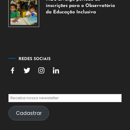
agosto
inscrições para o Observatório
de
da Educação Inclusiva
2026
7
de
agosto
de
2026
REDES SOCIAIS
Cadastrar