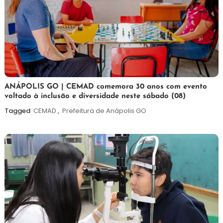
7
Maurilio
ANÁPOLIS GO | CEMAD comemora 30 anos com evento
voltado à inclusão e diversidade neste sábado (08)
de
agosto
Tagged
CEMAD
,
Prefeitura de Anápolis GO
de
2026