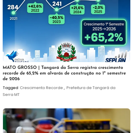
5
Maurilio
MATO GROSSO | Tangará da Serra registra crescimento
recorde de 65,2% em alvarás de construção no 1º semestre
de
de 2026
agosto
de
Tagged
Crescimento Recorde
,
Prefeitura de Tangará da
2026
Serra MT