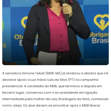
4
Redação
de
A senadora Simone Tebet (MDB-MS) já sinalizou a aliados que irá
outubro
de
declarar apoio a Luiz Inácio Lula da Silva (PT) na campanha
2022
presidencial. A candidata do MDB, que terminou a disputa em
terceiro lugar, conversou com o ex-presidente em ligação
intermediada pela mulher de Lula, Rosângela da Silva, conhecida
como Janja. Os dois devem se encontrar após o MDB liberar