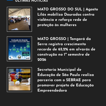
ÚLTIMAS NOTÍCIAS
MATO GROSSO DO SUL | Agosto
Lilás mobiliza Dourados contra
violência e reforça rede de
proteção às mulheres
5
de
MATO GROSSO | Tangará da
agosto
Serra registra crescimento
de
recorde de 65,2% em alvarás de
2026
construção no 1º semestre de
2026
5
Secretaria Municipal de
de
Educação de São Paulo realiza
agosto
parceria com o SEBRAE para
de
promover projeto de Educação
2026
Empreendedora
5
de