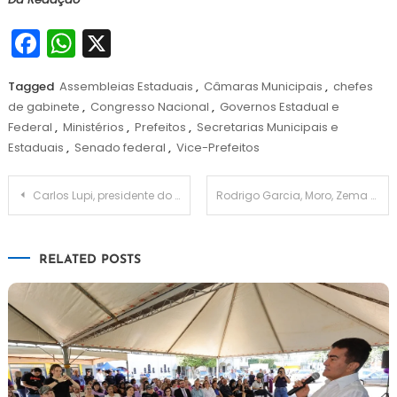
Facebook
WhatsApp
X
Tagged
Assembleias Estaduais
,
Câmaras Municipais
,
chefes
de gabinete
,
Congresso Nacional
,
Governos Estadual e
Federal
,
Ministérios
,
Prefeitos
,
Secretarias Municipais e
Estaduais
,
Senado federal
,
Vice-Prefeitos
Navegação
Carlos Lupi, presidente do PDT declara apoio a Lula; Ciro apoia sem citar nome de ex-presidente
Rodrigo Garcia, Moro, Zema e Claudio Castro declaram apoio a Bolsonaro no segundo turno
de
RELATED POSTS
Post