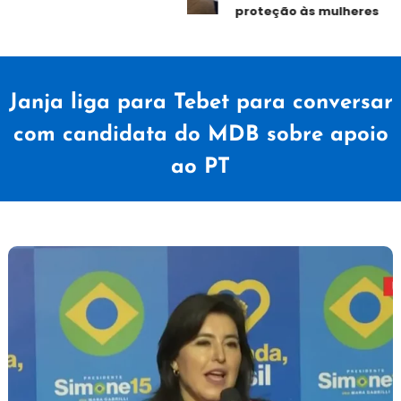
proteção às mulheres
Janja liga para Tebet para conversar
com candidata do MDB sobre apoio
ao PT