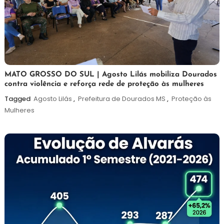
5
Maurilio
MATO GROSSO DO SUL | Agosto Lilás mobiliza Dourados
contra violência e reforça rede de proteção às mulheres
de
agosto
Tagged
Agosto Lilás
,
Prefeitura de Dourados MS
,
Proteção às
de
Mulheres
2026