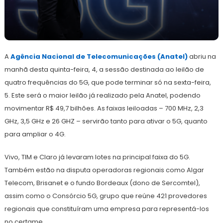
4
Redação
de
A
Agência Nacional de Telecomunicações (Anatel)
novembro
abriu na
de
manhã desta quinta-feira, 4, a sessão destinada ao leilão de
2021
quatro frequências do 5G, que pode terminar só na sexta-feira,
5. Este será o maior leilão já realizado pela Anatel, podendo
movimentar R$ 49,7 bilhões. As faixas leiloadas – 700 MHz, 2,3
GHz, 3,5 GHz e 26 GHZ – servirão tanto para ativar o 5G, quanto
para ampliar o 4G.
Vivo, TIM e Claro já levaram lotes na principal faixa do 5G.
Também estão na disputa operadoras regionais como Algar
Telecom, Brisanet e o fundo Bordeaux (dono de Sercomtel),
assim como o Consórcio 5G, grupo que reúne 421 provedores
regionais que constituíram uma empresa para representá-los
no certame.