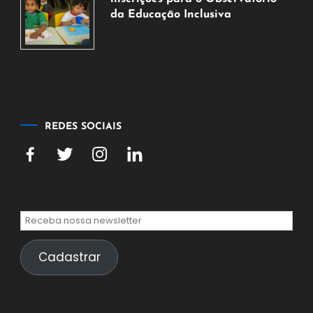
de
da Educação Inclusiva
2026
7
de
agosto
de
2026
REDES SOCIAIS
Cadastrar