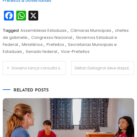
Prefeitos & Governantes
Facebook
WhatsApp
X
Tagged
Assembleias Estaduais
,
Câmaras Municipais
,
chefes
de gabinete
,
Congresso Nacional
,
Governos Estadual e
Federal
,
Ministérios
,
Prefeitos
,
Secretarias Municipais e
Estaduais
,
Senado federal
,
Vice-Prefeitos
Navegação
Governo lança consulta sobre qualidade dos serviços públicos digitais
Deltan Dallagnol deve disputar vaga para a Câmara dos Deputados
de
RELATED POSTS
Post