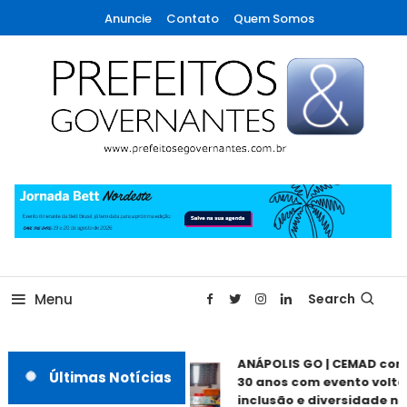
Skip
Anuncie
Contato
Quem Somos
To
Content
A maior revista de gestão municipal do Brasil!
Prefeitos & Governantes
Menu
Search
ANÁPOLIS GO | CEMAD com
Últimas Notícias
30 anos com evento voltad
inclusão e diversidade nes