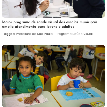
7
Maurilio
Maior programa de saúde visual das escolas municipais
amplia atendimento para jovens e adultos
de
agosto
Tagged
Prefeitura de São Paulo
,
Programa Saúde Visual
de
2026