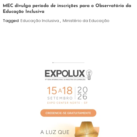
7
Maurilio
MEC divulga período de inscrições para o Observatório da
Educação Inclusiva
de
agosto
Tagged
Educação Inclusiva
,
Ministério da Educação
de
2026