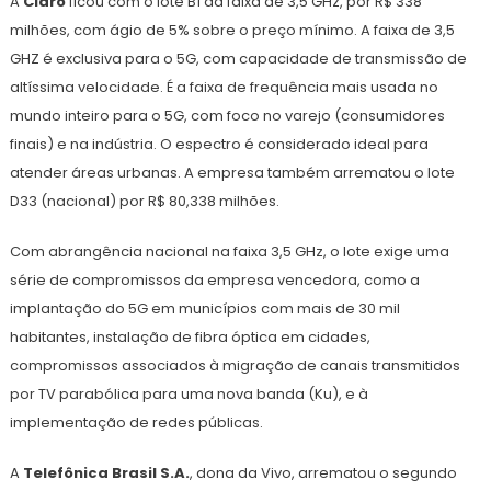
A
Claro
ficou com o lote B1 da faixa de 3,5 GHz, por R$ 338
milhões, com ágio de 5% sobre o preço mínimo. A faixa de 3,5
GHZ é exclusiva para o 5G, com capacidade de transmissão de
altíssima velocidade. É a faixa de frequência mais usada no
mundo inteiro para o 5G, com foco no varejo (consumidores
finais) e na indústria. O espectro é considerado ideal para
atender áreas urbanas. A empresa também arrematou o lote
D33 (nacional) por R$ 80,338 milhões.
Com abrangência nacional na faixa 3,5 GHz, o lote exige uma
série de compromissos da empresa vencedora, como a
implantação do 5G em municípios com mais de 30 mil
habitantes, instalação de fibra óptica em cidades,
compromissos associados à migração de canais transmitidos
por TV parabólica para uma nova banda (Ku), e à
implementação de redes públicas.
A
Telefônica Brasil S.A.
, dona da Vivo, arrematou o segundo