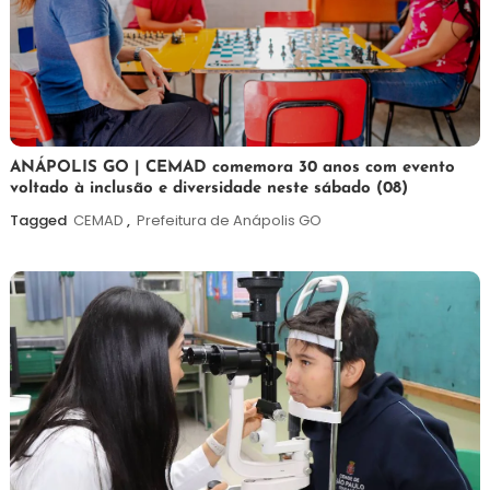
7
Maurilio
ANÁPOLIS GO | CEMAD comemora 30 anos com evento
voltado à inclusão e diversidade neste sábado (08)
de
agosto
Tagged
CEMAD
,
Prefeitura de Anápolis GO
de
2026