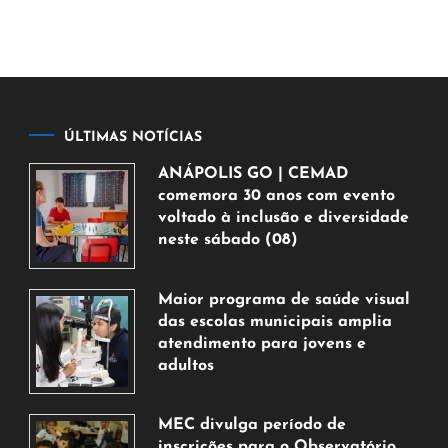
ÚLTIMAS NOTÍCIAS
ANÁPOLIS GO | CEMAD
comemora 30 anos com evento
voltado à inclusão e diversidade
neste sábado (08)
7
de
Maior programa de saúde visual
agosto
das escolas municipais amplia
de
atendimento para jovens e
2026
adultos
7
de
MEC divulga período de
agosto
inscrições para o Observatório