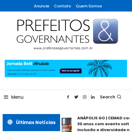
Skip
Anuncie
Contato
Quem Somos
To
Content
A maior revista de gestão municipal do Brasil!
Prefeitos & Governantes
Menu
Search
ANÁPOLIS GO | CEMAD co
Últimas Notícias
30 anos com evento volta
inclusão e diversidade ne