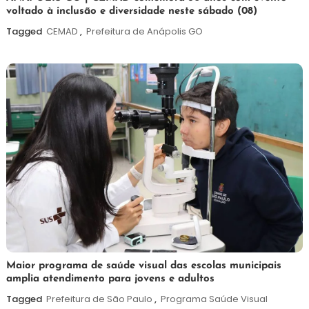
voltado à inclusão e diversidade neste sábado (08)
de
agosto
Tagged
CEMAD
,
Prefeitura de Anápolis GO
de
2026
7
Maurilio
Maior programa de saúde visual das escolas municipais
amplia atendimento para jovens e adultos
de
agosto
Tagged
Prefeitura de São Paulo
,
Programa Saúde Visual