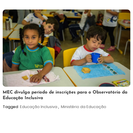
de
2026
7
Maurilio
MEC divulga período de inscrições para o Observatório da
Educação Inclusiva
de
agosto
Tagged
Educação Inclusiva
,
Ministério da Educação
de
2026