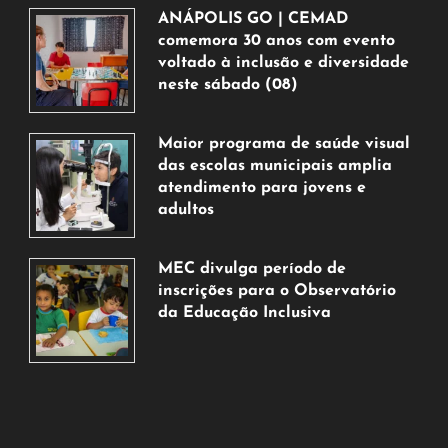
ANÁPOLIS GO | CEMAD
comemora 30 anos com evento
voltado à inclusão e diversidade
neste sábado (08)
7
de
Maior programa de saúde visual
agosto
das escolas municipais amplia
de
atendimento para jovens e
2026
adultos
7
de
MEC divulga período de
agosto
inscrições para o Observatório
de
da Educação Inclusiva
2026
7
de
agosto
de
2026