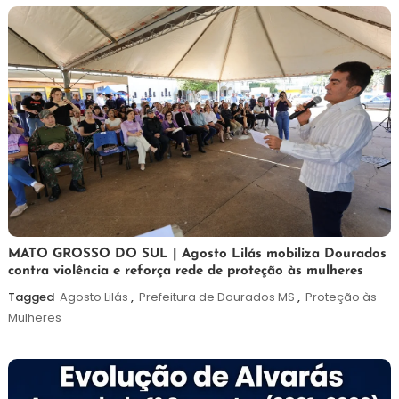
2026
5
Maurilio
MATO GROSSO DO SUL | Agosto Lilás mobiliza Dourados
contra violência e reforça rede de proteção às mulheres
de
agosto
Tagged
Agosto Lilás
,
Prefeitura de Dourados MS
,
Proteção às
de
Mulheres
2026