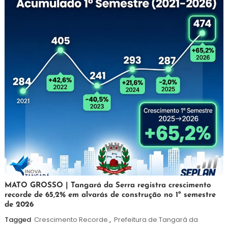
5
Maurilio
MATO GROSSO | Tangará da Serra registra crescimento
recorde de 65,2% em alvarás de construção no 1º semestre
de
de 2026
agosto
de
Tagged
Crescimento Recorde
,
Prefeitura de Tangará da