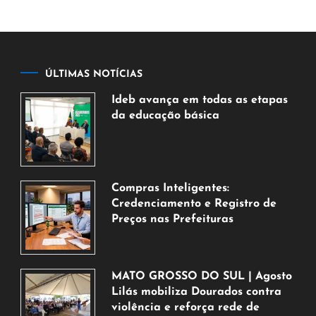
ÚLTIMAS NOTÍCIAS
Ideb avança em todas as etapas
da educação básica
6
de
agosto
de
Compras Inteligentes:
2026
Credenciamento e Registro de
Preços nas Prefeituras
6
de
agosto
MATO GROSSO DO SUL | Agosto
de
Lilás mobiliza Dourados contra
2026
violência e reforça rede de