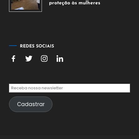
proteção às mulheres
5
de
agosto
de
2026
REDES SOCIAIS
Cadastrar