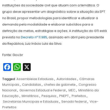
instituições da sociedade civil que atuam com a temática. O
grupo deve apresentar um diagnóstico sobre a situação da EPT
no Brasil, propor metodologias para identificar e atualizar a
demanda pela modalidade e elaborar subsídios para a
definição de metas, estratégias e ações. A instituição do GTI está
prevista no
Decreto nº 11.985
, assinado em abril pelo presidente
da República, Luiz Inácio Lula da Silva.
Fonte: Gov.br
Facebook
WhatsApp
X
Tagged
Assembleias Estaduais
,
Autoridades
,
Câmaras
Municipais
,
Candidatas
,
chefes de gabinete
,
Congresso
Nacional
,
Governos Estadual e Federal
,
MEC
,
Ministério da
Educação
,
Ministérios
,
Pesquisa
,
PNEPT
,
Prefeitos
,
Secretarias Municipais e Estaduais
,
Senado federal
,
Vice-
Prefeitos