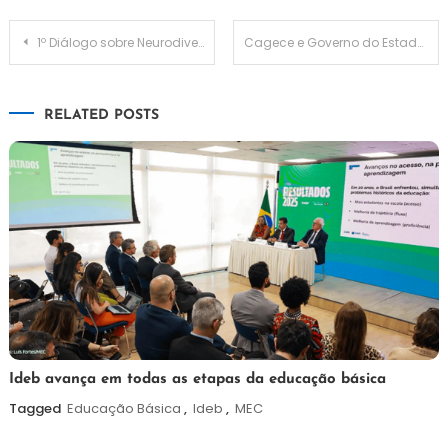
Navegação
1º Diálogo sobre Neurodiversidade é conduzido por Câmpus Florianópolis contando com transmissão on-line
Cagece e Governo do Estado divulgaram investimento de 1,07 bilhão para obras de saneamento
de
RELATED POSTS
Post
6
Maurilio
Ideb avança em todas as etapas da educação básica
de
Tagged
Educação Básica
,
Ideb
,
MEC
agosto
de