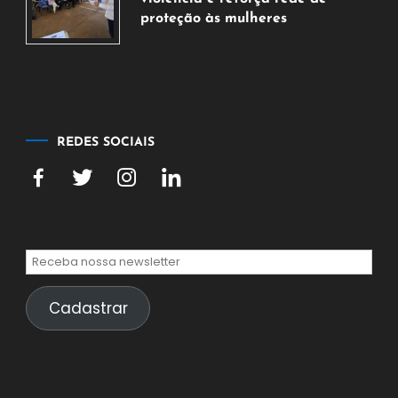
proteção às mulheres
5
de
agosto
de
2026
REDES SOCIAIS
Cadastrar