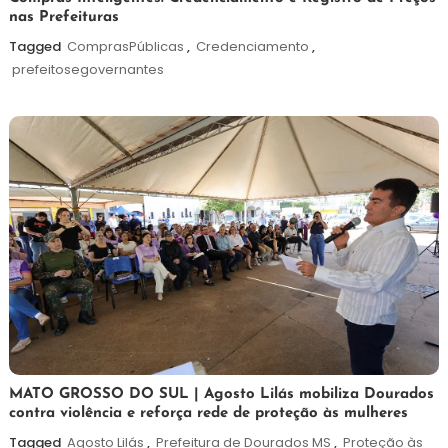
nas Prefeituras
de
agosto
Tagged
ComprasPúblicas
,
Credenciamento
,
de
prefeitosegovernantes
2026
5
Maurilio
MATO GROSSO DO SUL | Agosto Lilás mobiliza Dourados
contra violência e reforça rede de proteção às mulheres
de
agosto
Tagged
Agosto Lilás
,
Prefeitura de Dourados MS
,
Proteção às