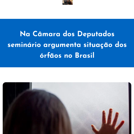
Na Câmara dos Deputados
seminário argumenta situação dos
órfãos no Brasil