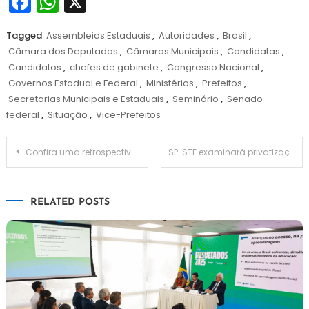
Facebook
WhatsApp
X
Tagged
Assembleias Estaduais
,
Autoridades
,
Brasil
,
Câmara dos Deputados
,
Câmaras Municipais
,
Candidatas
,
Candidatos
,
chefes de gabinete
,
Congresso Nacional
,
Governos Estadual e Federal
,
Ministérios
,
Prefeitos
,
Secretarias Municipais e Estaduais
,
Seminário
,
Senado
federal
,
Situação
,
Vice-Prefeitos
Navegação
Confira uma retrospectiva das secretarias municipais sobre administração
SP: STF examinará privatização dos serviços funerários
de
RELATED POSTS
Post