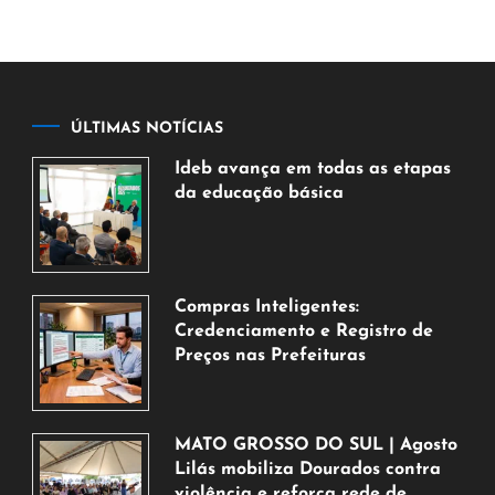
ÚLTIMAS NOTÍCIAS
Ideb avança em todas as etapas
da educação básica
6
de
agosto
de
Compras Inteligentes:
2026
Credenciamento e Registro de
Preços nas Prefeituras
6
de
agosto
MATO GROSSO DO SUL | Agosto
de
Lilás mobiliza Dourados contra
2026
violência e reforça rede de