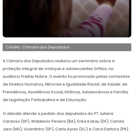
26
Redação
de
Crédito: Câmara dos Deputados
novembro
de
2024
A Câmara dos Deputados realizou um seminário sobre a
proteção integral de crianças e adolescentes órfãos, no
auditório Freitas Nobre. O evento foi promovido pelas comissões
de Direitos Humanos, Minorias e Igualdade Racial; de Saúde; de
Previdência, Assistência Social, Infância, Adolescência e Família;
de Legislação Participativa e de Educação.
O debate atende a pedido dos deputados do PT Juliana
Cardoso (SP), Waldenor Pereira (BA), Erika Kokay (DF); Camila
Jara (MS), Vicentinho (SP), Carla Ayres (SC) e Carol Dartora (PR).