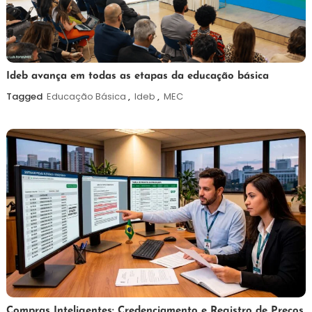
6
Maurilio
Ideb avança em todas as etapas da educação básica
de
Tagged
Educação Básica
,
Ideb
,
MEC
agosto
de
2026
6
Redação
Compras Inteligentes: Credenciamento e Registro de Preços