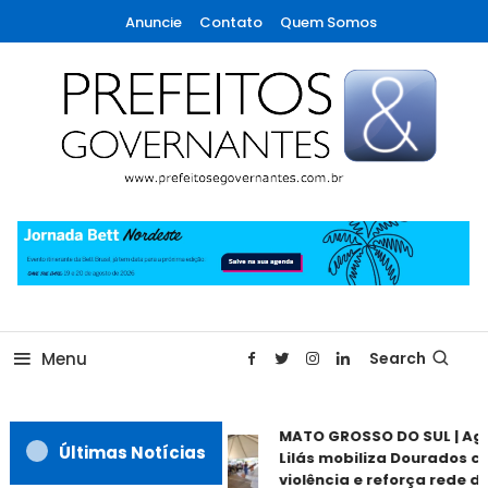
Skip
Anuncie
Contato
Quem Somos
To
Content
A maior revista de gestão municipal do Brasil!
Prefeitos & Governantes
Menu
Search
MATO GROSSO DO SUL | Ago
Últimas Notícias
Lilás mobiliza Dourados co
violência e reforça rede de