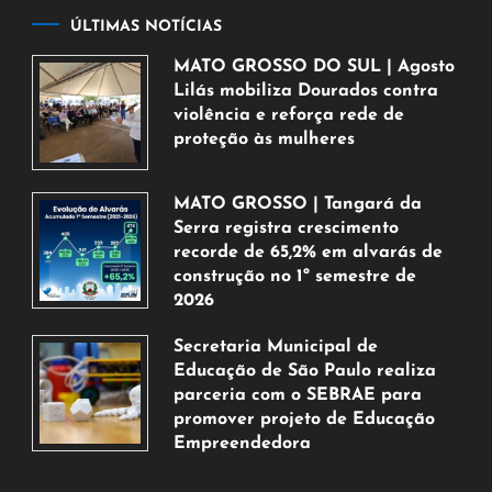
ÚLTIMAS NOTÍCIAS
MATO GROSSO DO SUL | Agosto
Lilás mobiliza Dourados contra
violência e reforça rede de
proteção às mulheres
5
de
MATO GROSSO | Tangará da
agosto
Serra registra crescimento
de
recorde de 65,2% em alvarás de
2026
construção no 1º semestre de
2026
5
Secretaria Municipal de
de
Educação de São Paulo realiza
agosto
parceria com o SEBRAE para
de
promover projeto de Educação
2026
Empreendedora
5