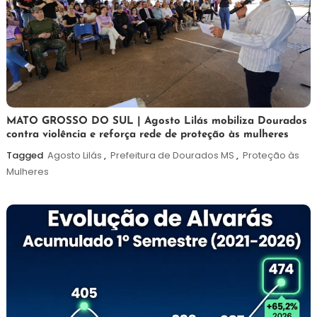
5
Maurilio
MATO GROSSO DO SUL | Agosto Lilás mobiliza Dourados
contra violência e reforça rede de proteção às mulheres
de
agosto
Tagged
Agosto Lilás
,
Prefeitura de Dourados MS
,
Proteção às
de
Mulheres
2026