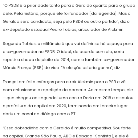
“O PSDB é a prioridade tanto para o Geraldo quanto para o grupo
dele. Pela história, porque ele foi fundador [da legenda]. Mas o
Geraldo será candidato, seja pelo PSDB ou outro partido”, diz o
ex-deputado estadual Pedro Tobias, articulador de Alckmin.
Segundo Tobias, a militância é que vai definir se há espaço para
o ex-governador no PSDB. O ideal, de acordo com ele, seria
repetir a chapa do pleito de 2014, com o também ex-governador
Márcio França (PSB) de vice. “A eleição estaria ganha”, diz.
França tem feito esforços para atrair Alckmin para o PSB e vê
com entusiasmo a repetição da parceria. Ao mesmo tempo, ele
—que chegou ao segundo turno contra Doria em 2018 e disputou
a prefeitura da capital em 2020, terminando em terceiro lugar—
abriu um canal de diálogo com o PT.
“Essa dobradinha com o Geraldo é muito competitiva. Sou forte
na capital, Grande São Paulo, ABC e Baixada [Santista], e ele é