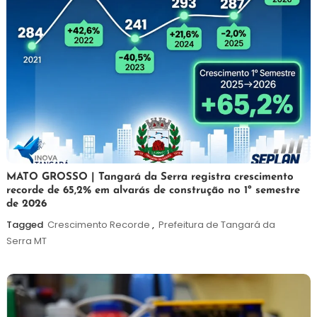
5
Maurilio
MATO GROSSO | Tangará da Serra registra crescimento
recorde de 65,2% em alvarás de construção no 1º semestre
de
de 2026
agosto
de
Tagged
Crescimento Recorde
,
Prefeitura de Tangará da
2026
Serra MT