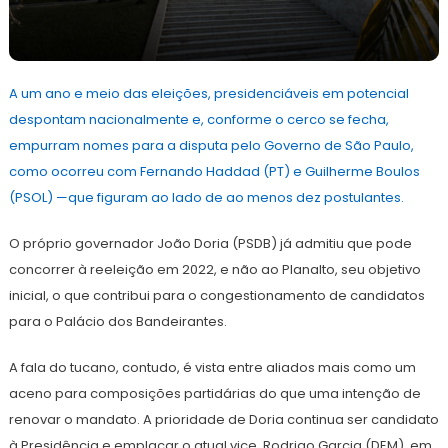
26
Redação
de
A um ano e meio das eleições, presidenciáveis em potencial
abril
de
despontam nacionalmente e, conforme o cerco se fecha,
2021
empurram nomes para a disputa pelo Governo de São Paulo,
como ocorreu com Fernando Haddad (PT) e Guilherme Boulos
(PSOL) —que figuram ao lado de ao menos dez postulantes.
O próprio governador João Doria (PSDB) já admitiu que pode
concorrer à reeleição em 2022, e não ao Planalto, seu objetivo
inicial, o que contribui para o congestionamento de candidatos
para o Palácio dos Bandeirantes.
A fala do tucano, contudo, é vista entre aliados mais como um
aceno para composições partidárias do que uma intenção de
renovar o mandato. A prioridade de Doria continua ser candidato
à Presidência e emplacar o atual vice, Rodrigo Garcia (DEM), em