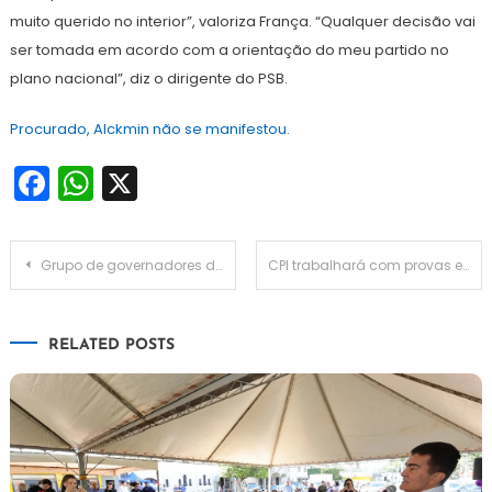
muito querido no interior”, valoriza França. “Qualquer decisão vai
ser tomada em acordo com a orientação do meu partido no
plano nacional”, diz o dirigente do PSB.
Procurado, Alckmin não se manifestou.
Facebook
WhatsApp
X
Navegação
Grupo de governadores deve pedir afastamento de subprocuradora
CPI trabalhará com provas e dará as respostas cobradas pela sociedade, diz Renan
de
RELATED POSTS
Post