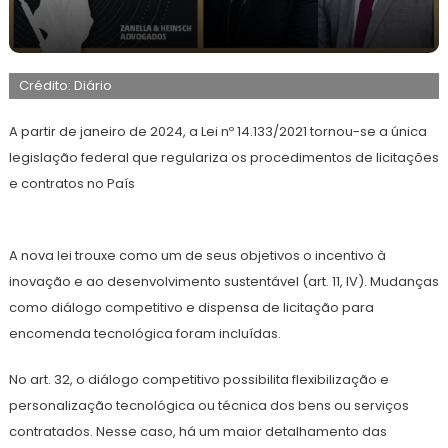
13
Redação
de
Crédito: Diário
agosto
de
2024
A partir de janeiro de 2024, a Lei nº 14.133/2021 tornou-se a única
legislação federal que regulariza os procedimentos de licitações
e contratos no País
A nova lei trouxe como um de seus objetivos o incentivo à
inovação e ao desenvolvimento sustentável (art. 11, IV). Mudanças
como diálogo competitivo e dispensa de licitação para
encomenda tecnológica foram incluídas.
No art. 32, o diálogo competitivo possibilita flexibilização e
personalização tecnológica ou técnica dos bens ou serviços
contratados. Nesse caso, há um maior detalhamento das