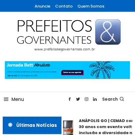
Skip
Anuncie
Contato
Quem Somos
To
Content
A maior revista de gestão municipal do Brasil!
Prefeitos & Governantes
Menu
Search
ANÁPOLIS GO | CEMAD co
Últimas Notícias
30 anos com evento volta
inclusão e diversidade ne