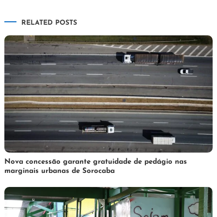
de
RELATED POSTS
Post
3
Redação
Nova concessão garante gratuidade de pedágio nas
marginais urbanas de Sorocaba
de
abril
de
2025