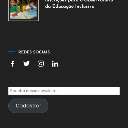
inscrições para o Observatório
de
da Educação Inclusiva
2026
7
de
agosto
de
2026
REDES SOCIAIS
Cadastrar