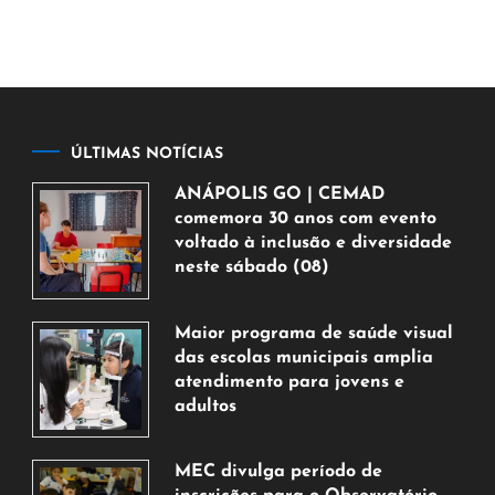
ÚLTIMAS NOTÍCIAS
ANÁPOLIS GO | CEMAD
comemora 30 anos com evento
voltado à inclusão e diversidade
neste sábado (08)
7
de
Maior programa de saúde visual
agosto
das escolas municipais amplia
de
atendimento para jovens e
2026
adultos
7
de
MEC divulga período de
agosto