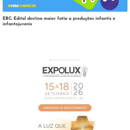
31
Redação
EBC: Edital destina maior fatia a produções infantis e
infantojuvenis
de
março
de
2025