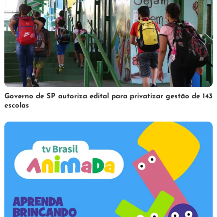
1
Redação
Governo de SP autoriza edital para privatizar gestão de 143
escolas
de
abril
de
2025