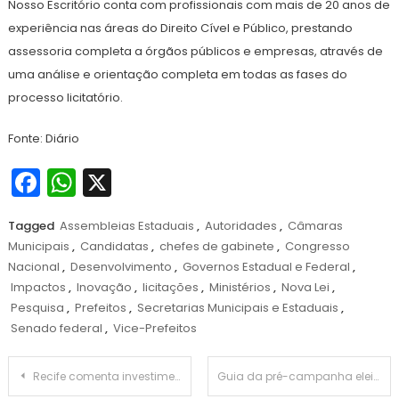
Nosso Escritório conta com profissionais com mais de 20 anos de
experiência nas áreas do Direito Cível e Público, prestando
assessoria completa a órgãos públicos e empresas, através de
uma análise e orientação completa em todas as fases do
processo licitatório.
Fonte: Diário
Facebook
WhatsApp
X
Tagged
Assembleias Estaduais
,
Autoridades
,
Câmaras
Municipais
,
Candidatas
,
chefes de gabinete
,
Congresso
Nacional
,
Desenvolvimento
,
Governos Estadual e Federal
,
Impactos
,
Inovação
,
licitações
,
Ministérios
,
Nova Lei
,
Pesquisa
,
Prefeitos
,
Secretarias Municipais e Estaduais
,
Senado federal
,
Vice-Prefeitos
Navegação
Recife comenta investimentos de R$ 3,7 milhões na manutenção viária de mais de 240 grandes vias e corredores
Guia da pré-campanha eleições 2024: Do finaciamento coletivo de campanhas!