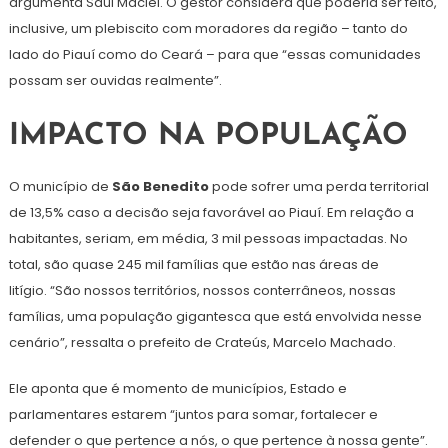
argumenta Saul Maciel. O gestor considera que poderia ser feito,
inclusive, um plebiscito com moradores da região – tanto do
lado do Piauí como do Ceará – para que “essas comunidades
possam ser ouvidas realmente”.
IMPACTO NA POPULAÇÃO
O município de
São Benedito
pode sofrer uma perda territorial
de 13,5% caso a decisão seja favorável ao Piauí. Em relação a
habitantes, seriam, em média, 3 mil pessoas impactadas. No
total, são quase 245 mil famílias que estão nas áreas de
litígio. “São nossos territórios, nossos conterrâneos, nossas
famílias, uma população gigantesca que está envolvida nesse
cenário”, ressalta o prefeito de Crateús, Marcelo Machado.
Ele aponta que é momento de municípios, Estado e
parlamentares estarem “juntos para somar, fortalecer e
defender o que pertence a nós, o que pertence à nossa gente”.