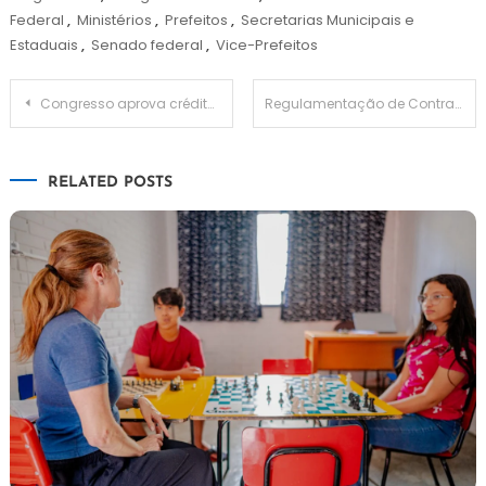
Federal
,
Ministérios
,
Prefeitos
,
Secretarias Municipais e
Estaduais
,
Senado federal
,
Vice-Prefeitos
Navegação
Congresso aprova crédito de R$ 9,3 bi para pagar Auxílio Brasil neste ano
Regulamentação de Contrapartidas Municipais
de
RELATED POSTS
Post