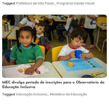
agosto
Tagged
Prefeitura de São Paulo
,
Programa Saúde Visual
de
2026
7
Maurilio
MEC divulga período de inscrições para o Observatório da
Educação Inclusiva
de
agosto
Tagged
Educação Inclusiva
,
Ministério da Educação
de
2026