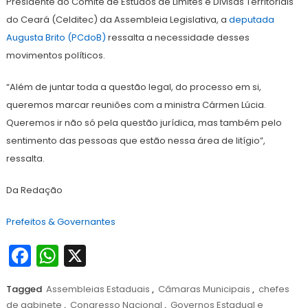
Presidente do Comitê de Estudos de Limites e Divisas Territoriais
do Ceará (Celditec) da Assembleia Legislativa, a
deputada
Augusta Brito (PCdoB)
ressalta a necessidade desses
movimentos políticos.
“Além de juntar toda a questão legal, do processo em si,
queremos marcar reuniões com a ministra Cármen Lúcia.
Queremos ir não só pela questão jurídica, mas também pelo
sentimento das pessoas que estão nessa área de litígio”,
ressalta.
Da Redação
Prefeitos & Governantes
Facebook
WhatsApp
X
Tagged
Assembleias Estaduais
,
Câmaras Municipais
,
chefes
de gabinete
,
Congresso Nacional
,
Governos Estadual e