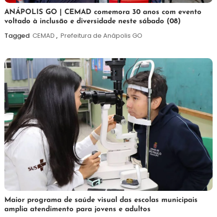
7
Maurilio
ANÁPOLIS GO | CEMAD comemora 30 anos com evento
voltado à inclusão e diversidade neste sábado (08)
de
agosto
Tagged
CEMAD
,
Prefeitura de Anápolis GO
de
2026
7
Maurilio
Maior programa de saúde visual das escolas municipais
amplia atendimento para jovens e adultos
de