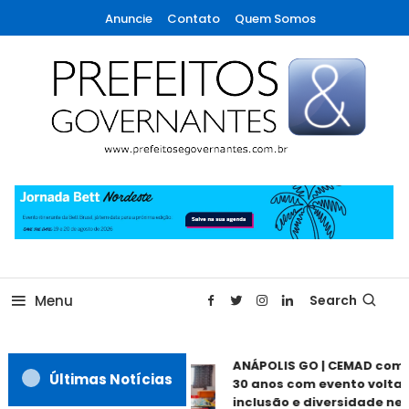
Skip
Anuncie
Contato
Quem Somos
To
Content
A maior revista de gestão municipal do Brasil!
Prefeitos & Governantes
Menu
Search
ANÁPOLIS GO | CEMAD come
Últimas Notícias
30 anos com evento voltado
inclusão e diversidade nest