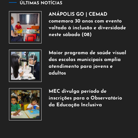
ÚLTIMAS NOTÍCIAS
ANÁPOLIS GO | CEMAD
comemora 30 anos com evento
voltado à inclusão e diversidade
neste sábado (08)
7
de
Maior programa de saúde visual
agosto
das escolas municipais amplia
de
atendimento para jovens e
2026
adultos
7
de
MEC divulga período de
agosto
inscrições para o Observatório
de
da Educação Inclusiva
2026
7
de
agosto
de