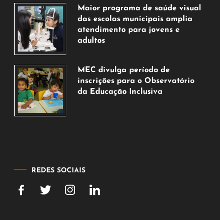
de
Maior programa de saúde visual
agosto
das escolas municipais amplia
de
atendimento para jovens e
2026
adultos
7
de
MEC divulga período de
agosto
inscrições para o Observatório
de
da Educação Inclusiva
2026
7
de
agosto
de
2026
REDES SOCIAIS