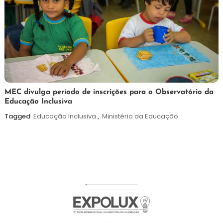
7
Maurilio
MEC divulga período de inscrições para o Observatório da
Educação Inclusiva
de
agosto
Tagged
Educação Inclusiva
,
Ministério da Educação
de
2026