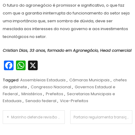
O futuro do agronegócio é promissor e significativo, o que faz
com que a garantia ininterrupta do funcionamento do setor seja
uma importância que, sem sombra de dúvida, deve ser
mesclada aos interesses do novo governo e aos investimentos
tecnológicos no setor.
Cristian Dias, 33 anos, formado em Agronegócio, Head comercial
Facebook
WhatsApp
X
Tagged
Assembleias Estaduais
,
Câmaras Municipais
,
chefes
de gabinete
,
Congresso Nacional
,
Governos Estadual e
Federal
,
Ministérios
,
Prefeitos
,
Secretarias Municipais e
Estaduais
,
Senado federal
,
Vice-Prefeitos
Navegação
Marinho defende revisão de normas de terceirização trabalhista
Portaria regulamenta transição para a nova Lei de Licitações
de