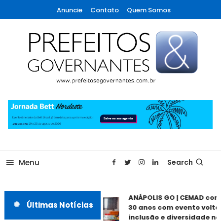
Skip
Anuncie
Contato
Quem Somos
To
Content
A maior revista de gestão municipal do Brasil!
Prefeitos & Governantes
Menu
Search
ANÁPOLIS GO | CEMAD com
Últimas Notícias
30 anos com evento voltad
inclusão e diversidade nes