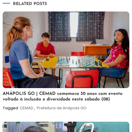
RELATED POSTS
Post
7
Maurilio
ANÁPOLIS GO | CEMAD comemora 30 anos com evento
voltado à inclusão e diversidade neste sábado (08)
de
agosto
Tagged
CEMAD
,
Prefeitura de Anápolis GO
de
2026