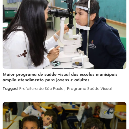
7
Maurilio
Maior programa de saúde visual das escolas municipais
amplia atendimento para jovens e adultos
de
agosto
Tagged
Prefeitura de São Paulo
,
Programa Saúde Visual
de
2026