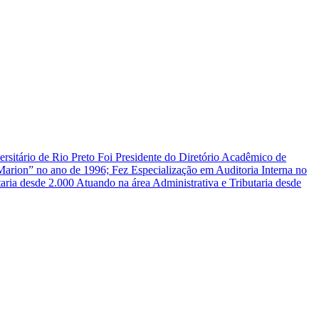
itário de Rio Preto Foi Presidente do Diretório Acadêmico de
arion” no ano de 1996; Fez Especialização em Auditoria Interna no
aria desde 2.000 Atuando na área Administrativa e Tributaria desde