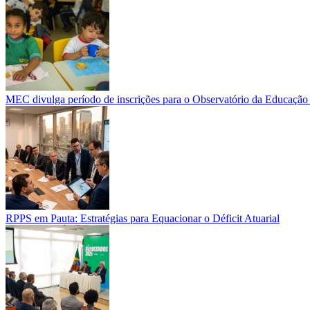
MEC divulga período de inscrições para o Observatório da Educação 
RPPS em Pauta: Estratégias para Equacionar o Déficit Atuarial