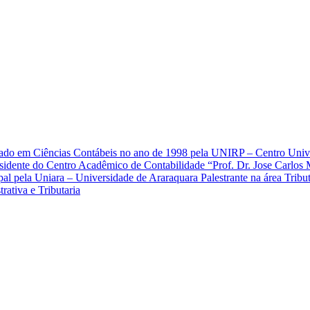
do em Ciências Contábeis no ano de 1998 pela UNIRP – Centro Univers
dente do Centro Acadêmico de Contabilidade “Prof. Dr. Jose Carlos M
l pela Uniara – Universidade de Araraquara Palestrante na área Tribut
ativa e Tributaria