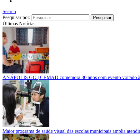
Search
Pesquisar por:
Últimas Notícias
ANÁPOLIS GO | CEMAD comemora 30 anos com evento voltado à inc
Maior programa de saúde visual das escolas municipais amplia atendi