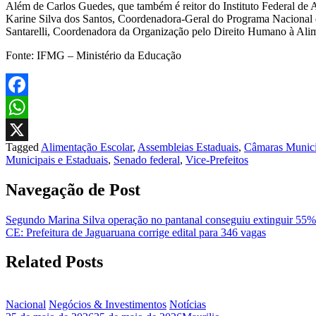
Além de Carlos Guedes, que também é reitor do Instituto Federal de A
Karine Silva dos Santos, Coordenadora-Geral do Programa Nacional 
Santarelli, Coordenadora da Organização pelo Direito Humano à Ali
Fonte: IFMG – Ministério da Educação
Facebook
WhatsApp
Tagged
Alimentação Escolar
,
Assembleias Estaduais
,
Câmaras Munici
X
Municipais e Estaduais
,
Senado federal
,
Vice-Prefeitos
Navegação de Post
Segundo Marina Silva operação no pantanal conseguiu extinguir 55%
CE: Prefeitura de Jaguaruana corrige edital para 346 vagas
Related Posts
Nacional
Negócios & Investimentos
Notícias