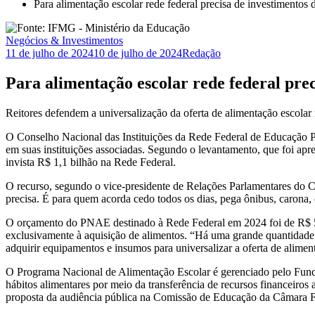
Para alimentação escolar rede federal precisa de investimentos d
Negócios & Investimentos
11 de julho de 2024
10 de julho de 2024
Redação
Para alimentação escolar rede federal prec
Reitores defendem a universalização da oferta de alimentação escolar
O Conselho Nacional das Instituições da Rede Federal de Educação Pro
em suas instituições associadas. Segundo o levantamento, que foi a
invista R$ 1,1 bilhão na Rede Federal.
O recurso, segundo o vice-presidente de Relações Parlamentares do Con
precisa. É para quem acorda cedo todos os dias, pega ônibus, carona
O orçamento do PNAE destinado à Rede Federal em 2024 foi de R$ 55 
exclusivamente à aquisição de alimentos. “Há uma grande quantidade d
adquirir equipamentos e insumos para universalizar a oferta de alime
O Programa Nacional de Alimentação Escolar é gerenciado pelo Fun
hábitos alimentares por meio da transferência de recursos financeir
proposta da audiência pública na Comissão de Educação da Câmara F