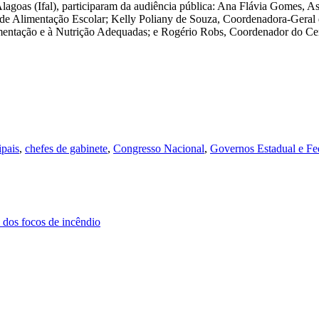
lagoas (Ifal), participaram da audiência pública: Ana Flávia Gomes, A
de Alimentação Escolar; Kelly Poliany de Souza, Coordenadora-Geral 
mentação e à Nutrição Adequadas; e Rogério Robs, Coordenador do Ce
pais
,
chefes de gabinete
,
Congresso Nacional
,
Governos Estadual e Fe
 dos focos de incêndio