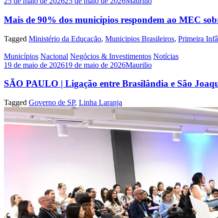
25 de maio de 2026
25 de maio de 2026
Maurilio
Mais de 90% dos municípios respondem ao MEC sobr
Tagged
Ministério da Educação
,
Municipios Brasileiros
,
Primeira Inf
Municípios
Nacional
Negócios & Investimentos
Notícias
19 de maio de 2026
19 de maio de 2026
Maurilio
SÃO PAULO | Ligação entre Brasilândia e São Joaq
Tagged
Governo de SP
,
Linha Laranja