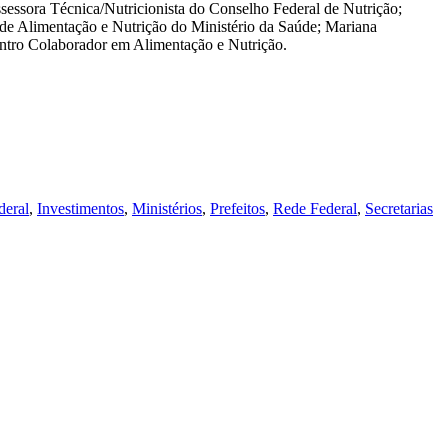
ssessora Técnica/Nutricionista do Conselho Federal de Nutrição;
de Alimentação e Nutrição do Ministério da Saúde; Mariana
ntro Colaborador em Alimentação e Nutrição.
deral
,
Investimentos
,
Ministérios
,
Prefeitos
,
Rede Federal
,
Secretarias