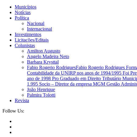
Municípios
Notícias
Política
Nacional
Internacional
Investimentos
Licitações/Editais
Colunistas
Amilton Augusto
Angelo Madeira Neto
Barbara Krysttal
Fabio Rogerio Rodrigues
Fabio Rogerio Rodrigues Forma
Contabilidade da UNIRP nos anos de 1994/1995 Foi Presi
ano de 1998 Pro Graduado em Direito Tributário Municipa
1.995 Socio – Diretor da empresa MGM Gestão Administr
João Henrique​
Palmira Tolotti​
Revista
Follow Us: