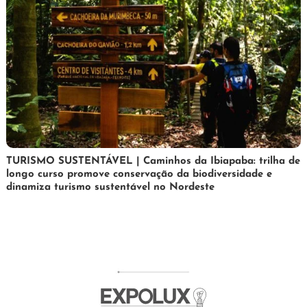
24
Maurilio
TURISMO SUSTENTÁVEL | Caminhos da Ibiapaba: trilha de
longo curso promove conservação da biodiversidade e
de
dinamiza turismo sustentável no Nordeste
fevereiro
de
2026