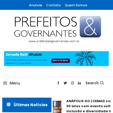
Skip
Anuncie
Contato
Quem Somos
To
Content
A maior revista de gestão municipal do Brasil!
Prefeitos & Governantes
Menu
Search
ANÁPOLIS GO | CEMAD co
Últimas Notícias
30 anos com evento volta
inclusão e diversidade ne