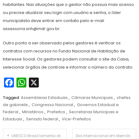
habitantes. Nas situações que o gestor não possua mais acesso
ou precise atualizar seu login com usuário e senha, o líder
municipalista deve entrar em contato pelo e-mail:
assessoria.snh@mdr.gov.br.
Outro ponto a ser observado pelos gestores é verificar os
contratos com recursos no Fundo Nacional de Habitação de
Interesse Social. Os gestores podem consultar o site da Caixa,
selecionar órgãos de controle e informar o número do contrato.
Facebook
WhatsApp
X
Tagged
Assembleias Estaduais
,
Câmaras Municipais
,
chefes
de gabinete
,
Congresso Nacional
,
Governos Estadual e
Federal
,
Ministérios
,
Prefeitos
,
Secretarias Municipais e
Estaduais
,
Senado federal
,
Vice-Prefeitos
Navegação
UNESCO Brasil lamenta atos do dia 8/01 e discute com Minc e Iphan estratégias de recuperação do patrimônio público
Dia Internacional em Memória das Vítimas do Holocausto