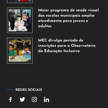
7
de
Maior programa de saúde visual
agosto
das escolas municipais amplia
de
atendimento para jovens e
2026
adultos
7
de
MEC divulga período de
agosto
inscrições para o Observatório
de
da Educação Inclusiva
2026
7
de
agosto
de
2026
REDES SOCIAIS