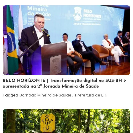
26
Maurilio
BELO HORIZONTE | Transformação digital no SUS-BH é
apresentada na 2ª Jornada Mineira de Saúde
de
fevereiro
Tagged
Jornada Mineira de Saude
,
Prefeitura de BH
de
2026