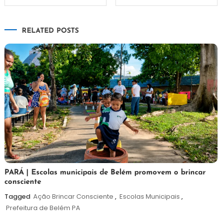
de
RELATED POSTS
Post
26
Maurilio
PARÁ | Escolas municipais de Belém promovem o brincar
consciente
de
maio
Tagged
Ação Brincar Consciente
,
Escolas Municipais
,
de
Prefeitura de Belém PA
2026