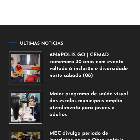
ÚLTIMAS NOTÍCIAS
ANÁPOLIS GO | CEMAD
comemora 30 anos com evento
voltado à inclusão e diversidade
neste sábado (08)
7
de
Maior programa de saúde visual
agosto
das escolas municipais amplia
de
atendimento para jovens e
2026
adultos
7
de
MEC divulga período de
agosto