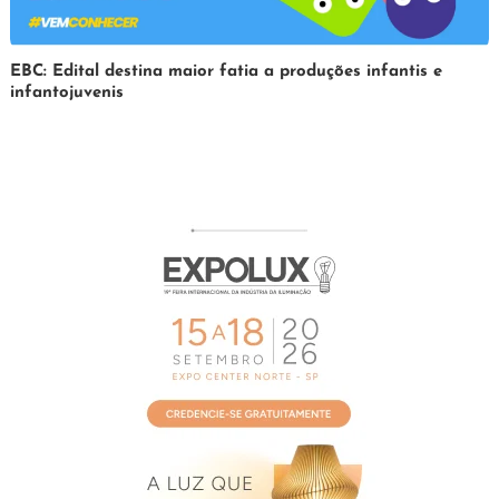
31
Redação
EBC: Edital destina maior fatia a produções infantis e
infantojuvenis
de
março
de
2025