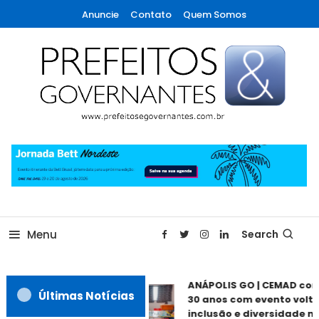
Skip
Anuncie
Contato
Quem Somos
To
Content
A maior revista de gestão municipal do Brasil!
Prefeitos & Governantes
Menu
Search
ANÁPOLIS GO | CEMAD co
Últimas Notícias
30 anos com evento volta
inclusão e diversidade ne