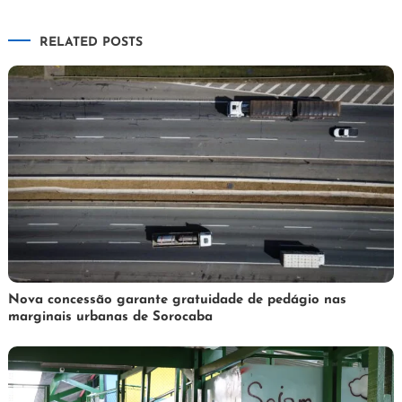
de
RELATED POSTS
Post
3
Redação
Nova concessão garante gratuidade de pedágio nas
marginais urbanas de Sorocaba
de
abril
de
2025