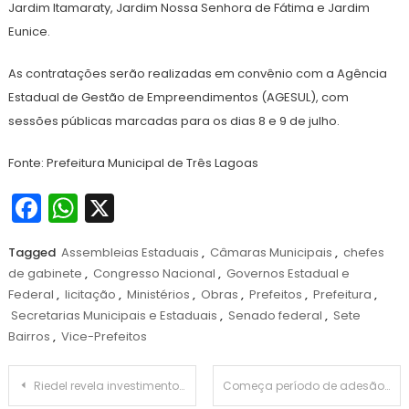
Jardim Itamaraty, Jardim Nossa Senhora de Fátima e Jardim
Eunice.
As contratações serão realizadas em convênio com a Agência
Estadual de Gestão de Empreendimentos (AGESUL), com
sessões públicas marcadas para os dias 8 e 9 de julho.
Fonte: Prefeitura Municipal de Três Lagoas
Facebook
WhatsApp
X
Tagged
Assembleias Estaduais
,
Câmaras Municipais
,
chefes
de gabinete
,
Congresso Nacional
,
Governos Estadual e
Federal
,
licitação
,
Ministérios
,
Obras
,
Prefeitos
,
Prefeitura
,
Secretarias Municipais e Estaduais
,
Senado federal
,
Sete
Bairros
,
Vice-Prefeitos
Navegação
Riedel revela investimentos em logística e infraestrutura no setor agropecuário
Começa período de adesão à Política Nacional de Equidade estabelicido pelo MEC