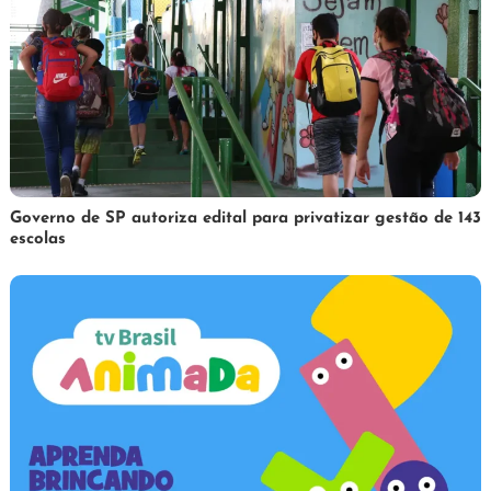
1
Redação
Governo de SP autoriza edital para privatizar gestão de 143
escolas
de
abril
de
2025