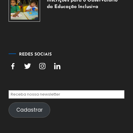
inscrições para o Observatório
de
da Educação Inclusiva
2026
7
de
agosto
de
2026
REDES SOCIAIS
Cadastrar