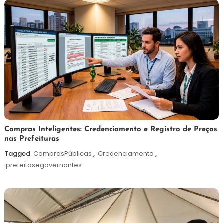
2026
6
Redação
Compras Inteligentes: Credenciamento e Registro de Preços
nas Prefeituras
de
agosto
Tagged
ComprasPúblicas
,
Credenciamento
,
de
prefeitosegovernantes
2026