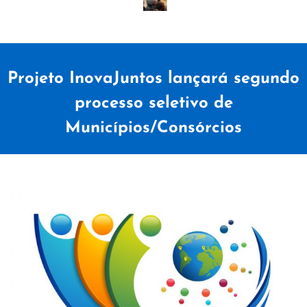
Projeto InovaJuntos lançará segundo
processo seletivo de
Municípios/Consórcios