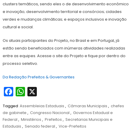
clusters temáticos, sendo eles o de desenvolvimento econômico
e inovação; desenvolvimento territorial e consórcios; cidades
verdes e mudanças climáticas; e espaços inclusivos e inovação
cultural e social.
Os atuais participantes do Projeto, no Brasil e em Portugal, já
estão sendo beneficiados com inúmeras atividades realizadas
entre as equipes. Acesse o site do Projeto e fique por dentro do
processo seletivo.
Da Redação Prefeitos & Governantes
Facebook
WhatsApp
X
Tagged
Assembleias Estaduais
,
Câmaras Municipais
,
chefes
de gabinete
,
Congresso Nacional
,
Governos Estadual e
Federal
,
Ministérios
,
Prefeitos
,
Secretarias Municipais e
Estaduais
,
Senado federal
,
Vice-Prefeitos