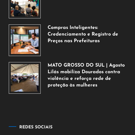
6
de
agosto
de
Compras Inteligentes:
2026
Credenciamento e Registro de
Preços nas Prefeituras
6
de
agosto
MATO GROSSO DO SUL | Agosto
de
Lilás mobiliza Dourados contra
2026
violência e reforça rede de
proteção às mulheres
5
de
agosto
de
2026
REDES SOCIAIS