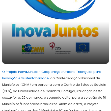
25
Redação
de
O Projeto InovaJuntos – Cooperação Urbana Triangular para
março
de
Inovação e Sustentabilidade,
da Confederação Nacional de
2022
Municípios (CNM) em parceria com o Centro de Estudos Sociais
(CES), da Universidade de Coimbra, Portugal, irá lançar, nesta
sexta-feira, 25 de março, o segundo edital para a seleção de 10
Municípios/Consórcios brasileiros. Além do edital, o Projeto
divulgará o nome dos 6 Municípios/Consórcios com título de