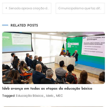
Navegação
Senado aprova criação de Frente de Defesa das Fronteiras Internacionais
O municipalismo que faz diferença
de
RELATED POSTS
Post
6
Maurilio
Ideb avança em todas as etapas da educação básica
de
Tagged
Educação Básica
,
Ideb
,
MEC
agosto
de