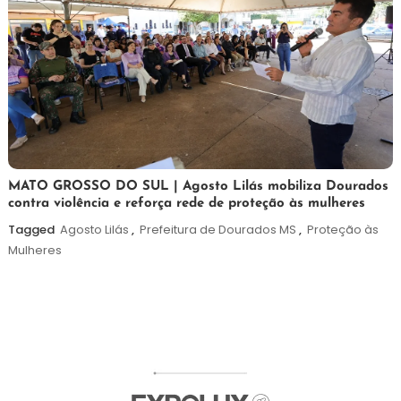
5
Maurilio
MATO GROSSO DO SUL | Agosto Lilás mobiliza Dourados
contra violência e reforça rede de proteção às mulheres
de
agosto
Tagged
Agosto Lilás
,
Prefeitura de Dourados MS
,
Proteção às
de
Mulheres
2026