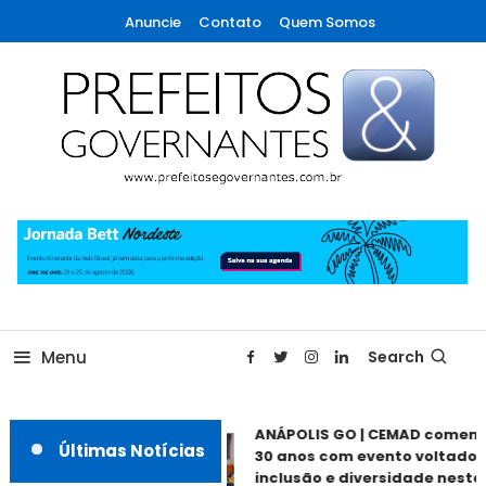
Skip
Anuncie
Contato
Quem Somos
To
Content
A maior revista de gestão municipal do Brasil!
Prefeitos & Governantes
Menu
Search
ANÁPOLIS GO | CEMAD comemo
Últimas Notícias
30 anos com evento voltado à
inclusão e diversidade neste