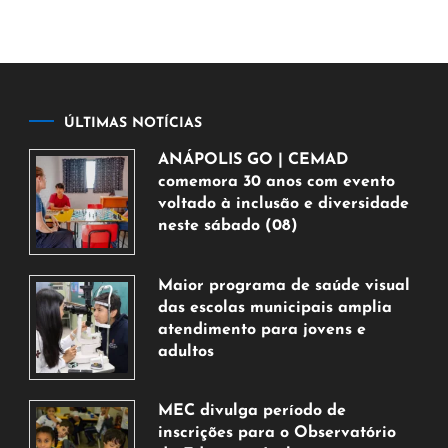
ÚLTIMAS NOTÍCIAS
ANÁPOLIS GO | CEMAD
comemora 30 anos com evento
voltado à inclusão e diversidade
neste sábado (08)
7
de
Maior programa de saúde visual
agosto
das escolas municipais amplia
de
atendimento para jovens e
2026
adultos
7
de
MEC divulga período de
agosto
inscrições para o Observatório