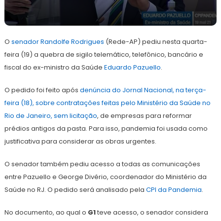
19
Redação
de
O
senador
maio
Randolfe Rodrigues
(Rede-AP) pediu nesta quarta-
de
feira (19) a quebra de sigilo telemático, telefônico, bancário e
2021
fiscal do ex-ministro da Saúde
Eduardo Pazuello
.
O pedido foi feito após
denúncia do Jornal Nacional, na terça-
feira (18), sobre contratações feitas pelo Ministério da Saúde no
Rio de Janeiro, sem licitação
, de empresas para reformar
prédios antigos da pasta. Para isso, pandemia foi usada como
justificativa para considerar as obras urgentes.
O senador também pediu acesso a todas as comunicações
entre Pazuello e George Divério, coordenador do Ministério da
Saúde no RJ. O pedido será analisado pela
CPI da Pandemia
.
No documento, ao qual o
G1
teve acesso, o senador considera