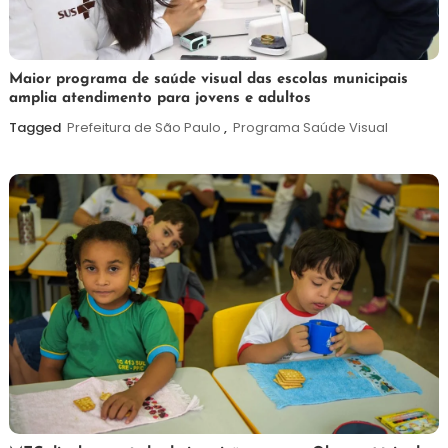
7
Maurilio
Maior programa de saúde visual das escolas municipais
amplia atendimento para jovens e adultos
de
agosto
Tagged
Prefeitura de São Paulo
,
Programa Saúde Visual
de
2026