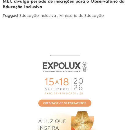
7
Maurilio
MEC divulga período de inscrições para o Observatório da
Educação Inclusiva
de
agosto
Tagged
Educação Inclusiva
,
Ministério da Educação
de
2026