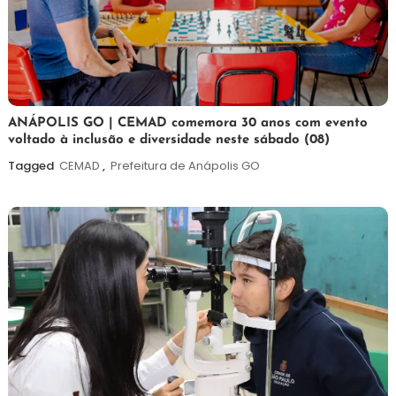
7
Maurilio
ANÁPOLIS GO | CEMAD comemora 30 anos com evento
voltado à inclusão e diversidade neste sábado (08)
de
agosto
Tagged
CEMAD
,
Prefeitura de Anápolis GO
de
2026