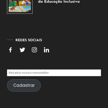
de
da Educação Inclusiva
2026
7
de
agosto
de
2026
REDES SOCIAIS
Cadastrar