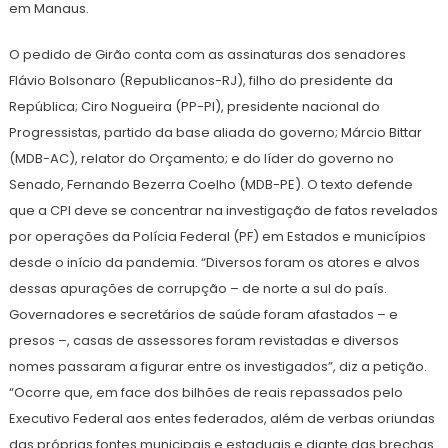
em Manaus.
O pedido de Girão conta com as assinaturas dos senadores
Flávio Bolsonaro (Republicanos-RJ), filho do presidente da
República; Ciro Nogueira (PP-PI), presidente nacional do
Progressistas, partido da base aliada do governo; Márcio Bittar
(MDB-AC), relator do Orçamento; e do líder do governo no
Senado, Fernando Bezerra Coelho (MDB-PE). O texto defende
que a CPI deve se concentrar na investigação de fatos revelados
por operações da Polícia Federal (PF) em Estados e municípios
desde o início da pandemia. “Diversos foram os atores e alvos
dessas apurações de corrupção – de norte a sul do país.
Governadores e secretários de saúde foram afastados – e
presos –, casas de assessores foram revistadas e diversos
nomes passaram a figurar entre os investigados”, diz a petição.
“Ocorre que, em face dos bilhões de reais repassados pelo
Executivo Federal aos entes federados, além de verbas oriundas
das próprias fontes municipais e estaduais e diante das brechas