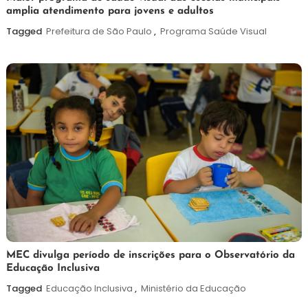
amplia atendimento para jovens e adultos
de
agosto
Tagged
Prefeitura de São Paulo
,
Programa Saúde Visual
de
2026
7
Maurilio
MEC divulga período de inscrições para o Observatório da
Educação Inclusiva
de
agosto
Tagged
Educação Inclusiva
,
Ministério da Educação
de