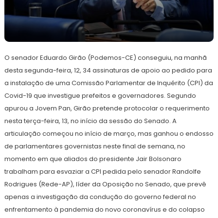
12
Redação
de
O senador Eduardo Girão (Podemos-CE) conseguiu, na manhã
abril
de
desta segunda-feira, 12, 34 assinaturas de apoio ao pedido para
2021
a instalação de uma Comissão Parlamentar de Inquérito (CPI) da
Covid-19 que investigue prefeitos e governadores. Segundo
apurou a Jovem Pan, Girão pretende protocolar o requerimento
nesta terça-feira, 13, no início da sessão do Senado. A
articulação começou no início de março, mas ganhou o endosso
de parlamentares governistas neste final de semana, no
momento em que aliados do presidente Jair Bolsonaro
trabalham para esvaziar a CPI pedida pelo senador Randolfe
Rodrigues (Rede-AP), líder da Oposição no Senado, que prevê
apenas a investigação da condução do governo federal no
enfrentamento à pandemia do novo coronavírus e do colapso