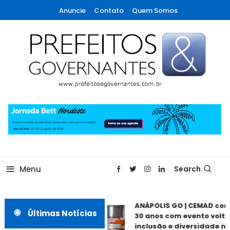
Skip
Anuncie
Contato
Quem Somos
To
Content
A maior revista de gestão municipal do Brasil!
Prefeitos & Governantes
Menu
Search
ANÁPOLIS GO | CEMAD co
Últimas Notícias
30 anos com evento volta
inclusão e diversidade ne