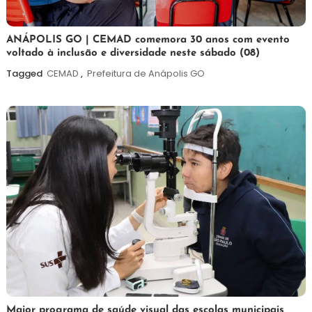
7
Maurilio
ANÁPOLIS GO | CEMAD comemora 30 anos com evento
voltado à inclusão e diversidade neste sábado (08)
de
agosto
Tagged
CEMAD
,
Prefeitura de Anápolis GO
de
2026
7
Maurilio
Maior programa de saúde visual das escolas municipais