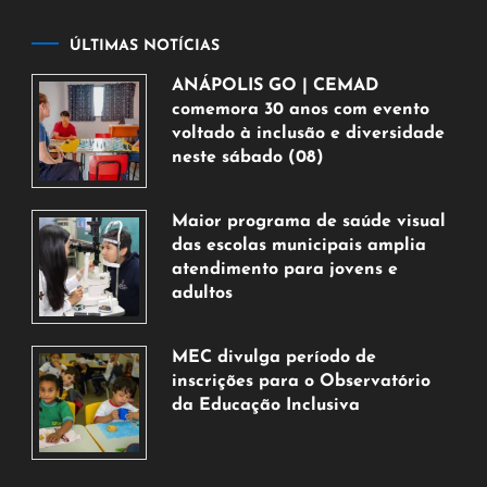
ÚLTIMAS NOTÍCIAS
ANÁPOLIS GO | CEMAD
comemora 30 anos com evento
voltado à inclusão e diversidade
neste sábado (08)
7
de
Maior programa de saúde visual
agosto
das escolas municipais amplia
de
atendimento para jovens e
2026
adultos
7
de
MEC divulga período de
agosto
inscrições para o Observatório
de
da Educação Inclusiva
2026
7
de
agosto