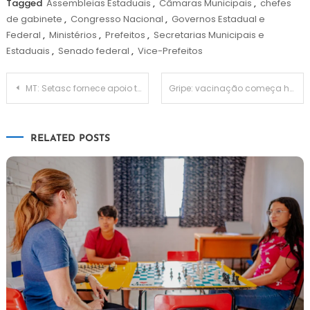
Tagged
Assembleias Estaduais
,
Câmaras Municipais
,
chefes
de gabinete
,
Congresso Nacional
,
Governos Estadual e
Federal
,
Ministérios
,
Prefeitos
,
Secretarias Municipais e
Estaduais
,
Senado federal
,
Vice-Prefeitos
Navegação
MT: Setasc fornece apoio técnico aos municípios durante a pandemia
Gripe: vacinação começa hoje, 12/04
de
RELATED POSTS
Post