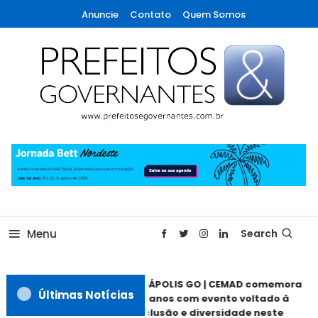
Skip
Anuncie
Contato
Quem Somos
To
Content
A maior revista de gestão municipal do Brasil!
Prefeitos & Governantes
Menu
Search
ANÁPOLIS GO | CEMAD comemora
Últimas Notícias
30 anos com evento voltado à
inclusão e diversidade neste