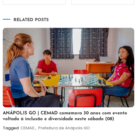
de
RELATED POSTS
Post
7
Maurilio
ANÁPOLIS GO | CEMAD comemora 30 anos com evento
voltado à inclusão e diversidade neste sábado (08)
de
agosto
Tagged
CEMAD
,
Prefeitura de Anápolis GO
de