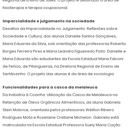
Regional de Ensino de Jales. O projeto é destinado à área de
fisioterapia e terapia ocupacional.
Imparcialidade e julgamento na sociedade
Desafios da Imparcialidade no Julgamento: Reflexões sobre
Sociedade e Cultura, das alunas Danielle Santos Gonçalves,
Maria Eduarda da Silva, sob orientação das professoras Roberta
Borges Ferreira Pires e Maria Leandra Figueiredo Pioto. Danielle e
Maria Eduarda são estudantes da Escola Estadual Maria Falconi
de Felício, de Pitangueiras, na Diretoria Regional de Ensino de
Sertãozinho. O projeto das alunas é da área de sociologia.
Funcionalidades para a casca da melaleuca
Da Indústria à Cozinha: Utilização da Casca de Melaleuca na
Retenção de Óleos Orgânicos Alimentícios, da aluna Gabriela
Stein Mobrice, orientada pelos professores Wéliton Ribeiro
Rodrigues Mota e Roselaine Cristiane Michelon. Gabriela está
matriculada na Escola Estadual Professora Suely Maria Cação