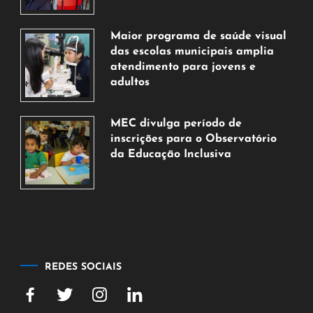
7
de
Maior programa de saúde visual
agosto
das escolas municipais amplia
de
atendimento para jovens e
2026
adultos
7
de
MEC divulga período de
agosto
inscrições para o Observatório
de
da Educação Inclusiva
2026
7
de
agosto
de
2026
REDES SOCIAIS