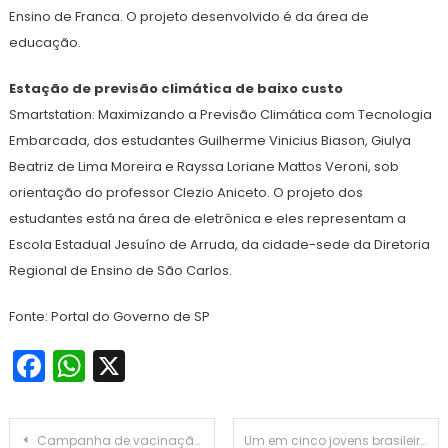
Ensino de Franca. O projeto desenvolvido é da área de
educação.
Estação de previsão climática de baixo custo
Smartstation: Maximizando a Previsão Climática com Tecnologia
Embarcada, dos estudantes Guilherme Vinicius Biason, Giulya
Beatriz de Lima Moreira e Rayssa Loriane Mattos Veroni, sob
orientação do professor Clezio Aniceto. O projeto dos
estudantes está na área de eletrônica e eles representam a
Escola Estadual Jesuíno de Arruda, da cidade-sede da Diretoria
Regional de Ensino de São Carlos.
Fonte: Portal do Governo de SP
Facebook
WhatsApp
X
Navegação
Campanha de vacinação contra gripe em SP começa nesta segunda (25)
Um em cinco jovens brasileiros de 15 a 29 anos não estuda nem trabalha