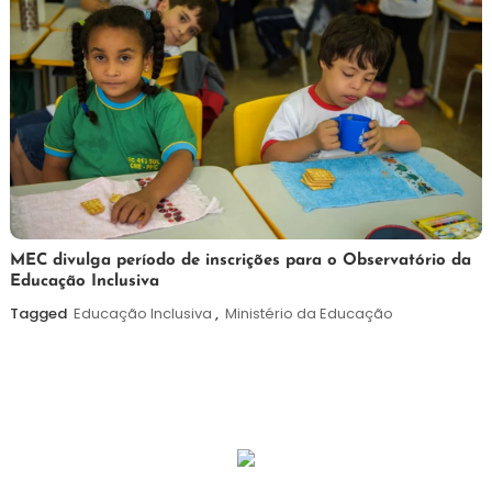
7
Maurilio
MEC divulga período de inscrições para o Observatório da
Educação Inclusiva
de
agosto
Tagged
Educação Inclusiva
,
Ministério da Educação
de
2026