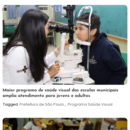
2026
7
Maurilio
Maior programa de saúde visual das escolas municipais
amplia atendimento para jovens e adultos
de
agosto
Tagged
Prefeitura de São Paulo
,
Programa Saúde Visual
de
2026