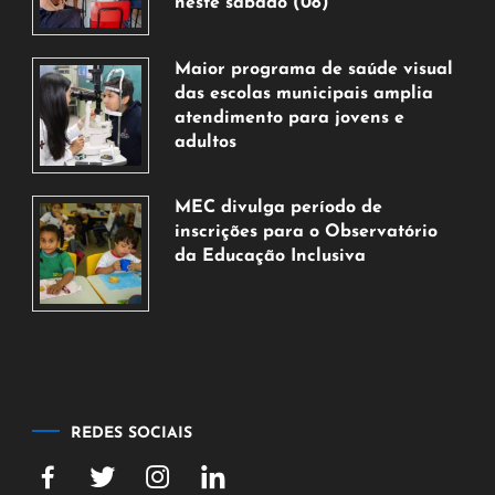
neste sábado (08)
7
de
Maior programa de saúde visual
agosto
das escolas municipais amplia
de
atendimento para jovens e
2026
adultos
7
de
MEC divulga período de
agosto
inscrições para o Observatório
de
da Educação Inclusiva
2026
7
de
agosto
de
2026
REDES SOCIAIS