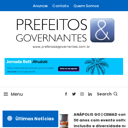
Skip
Anuncie
Contato
Quem Somos
To
Content
A maior revista de gestão municipal do Brasil!
Prefeitos & Governantes
Menu
Search
ANÁPOLIS GO | CEMAD com
Últimas Notícias
30 anos com evento volta
inclusão e diversidade ne