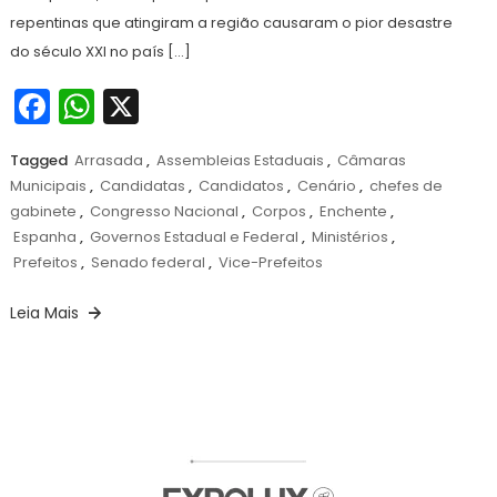
repentinas que atingiram a região causaram o pior desastre
do século XXI no país […]
Facebook
WhatsApp
X
Tagged
Arrasada
,
Assembleias Estaduais
,
Câmaras
Municipais
,
Candidatas
,
Candidatos
,
Cenário
,
chefes de
gabinete
,
Congresso Nacional
,
Corpos
,
Enchente
,
Espanha
,
Governos Estadual e Federal
,
Ministérios
,
Prefeitos
,
Senado federal
,
Vice-Prefeitos
Leia Mais