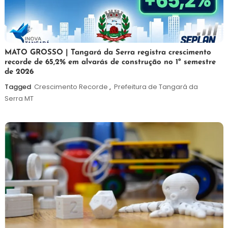
5
Maurilio
MATO GROSSO | Tangará da Serra registra crescimento
recorde de 65,2% em alvarás de construção no 1º semestre
de
de 2026
agosto
de
Tagged
Crescimento Recorde
,
Prefeitura de Tangará da
2026
Serra MT