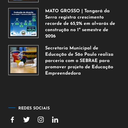
5
de
MATO GROSSO | Tangará da
agosto
Serra registra crescimento
de
recorde de 65,2% em alvarás de
2026
construção no 1º semestre de
2026
5
Secretaria Municipal de
de
Educação de São Paulo realiza
agosto
parceria com o SEBRAE para
de
promover projeto de Educação
2026
Empreendedora
5
de
agosto
de
2026
REDES SOCIAIS