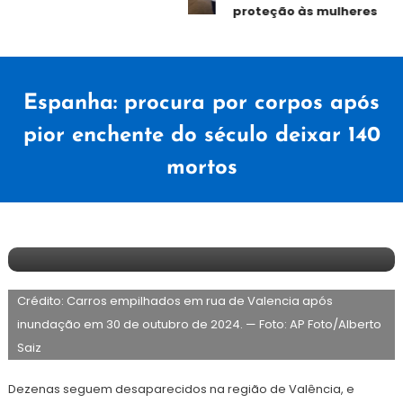
proteção às mulheres
Espanha: procura por corpos após
pior enchente do século deixar 140
mortos
2
Redação
de
Crédito: Carros empilhados em rua de Valencia após
novembro
de
inundação em 30 de outubro de 2024. — Foto: AP Foto/Alberto
2024
Saiz
Dezenas seguem desaparecidos na região de Valência, e