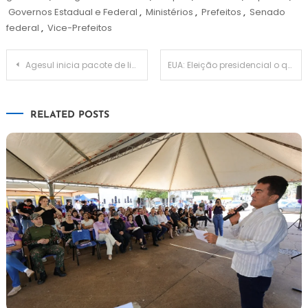
Governos Estadual e Federal
,
Ministérios
,
Prefeitos
,
Senado
federal
,
Vice-Prefeitos
Navegação
Agesul inicia pacote de licitações de R$ 88 mi 3 dias depois das eleições
EUA: Eleição presidencial o que dizem as pesquisas?
de
RELATED POSTS
Post