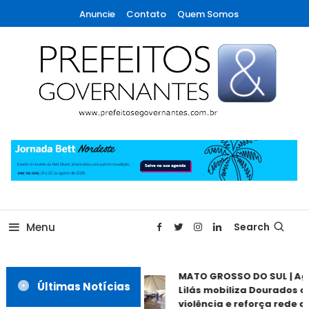
Skip
Anuncie
Contato
Quem Somos
To
Content
A maior revista de gestão municipal do Brasil!
Prefeitos & Governantes
Menu
Search
MATO GROSSO DO SUL | Ago
Últimas Notícias
Lilás mobiliza Dourados co
violência e reforça rede de