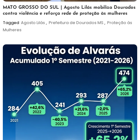
5
Maurilio
MATO GROSSO DO SUL | Agosto Lilás mobiliza Dourados
contra violência e reforça rede de proteção às mulheres
de
agosto
Tagged
Agosto Lilás
,
Prefeitura de Dourados MS
,
Proteção às
de
Mulheres
2026