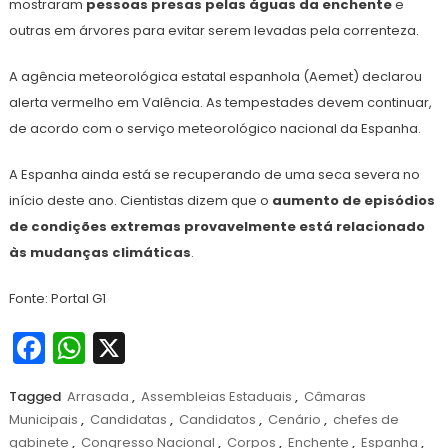
mostraram
pessoas presas pelas águas da enchente
e
outras em árvores para evitar serem levadas pela correnteza.
A agência meteorológica estatal espanhola (Aemet) declarou
alerta vermelho em Valência. As tempestades devem continuar,
de acordo com o serviço meteorológico nacional da Espanha.
A Espanha ainda está se recuperando de uma seca severa no
início deste ano. Cientistas dizem que o
aumento de episódios
de condições extremas provavelmente está relacionado
às mudanças climáticas
.
Fonte: Portal G1
Facebook
WhatsApp
X
Tagged
Arrasada
,
Assembleias Estaduais
,
Câmaras
Municipais
,
Candidatas
,
Candidatos
,
Cenário
,
chefes de
gabinete
,
Congresso Nacional
,
Corpos
,
Enchente
,
Espanha
,