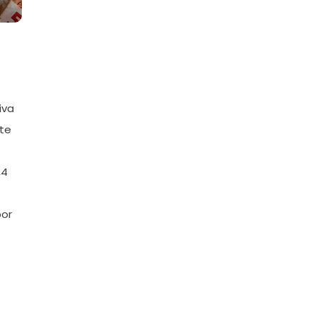
iva
nte
,4
por