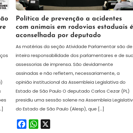
17
Redação
ção
Política de prevenção a acidentes
de
re
com animais em rodovias estaduais 
junho
aconselhada por deputado
de
2024
As matérias da seção Atividade Parlamentar são de
eços
inteira responsabilidade dos parlamentares e de su
assessorias de imprensa. São devidamente
assinadas e não refletem, necessariamente, a
a)
opinião institucional da Assembleia Legislativa do
s
Estado de São Paulo O deputado Carlos Cezar (PL)
ões
presidiu uma sessão solene na Assembleia Legislati
…]
do Estado de São Paulo (Alesp), que […]
Facebook
WhatsApp
X