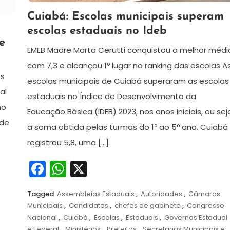
19
Redação
Cuiabá: Escolas municipais superam
de
escolas estaduais no Ideb
agosto
e
de
EMEB Madre Marta Cerutti conquistou a melhor médi
2024
com 7,3 e alcançou 1º lugar no ranking das escolas A
es
escolas municipais de Cuiabá superaram as escolas
al
estaduais no Índice de Desenvolvimento da
no
Educação Básica (IDEB) 2023, nos anos iniciais, ou sej
ade
a soma obtida pelas turmas do 1º ao 5º ano. Cuiabá
registrou 5,8, uma […]
Facebook
WhatsApp
X
Tagged
Assembleias Estaduais
,
Autoridades
,
Câmaras
Municipais
,
Candidatas
,
chefes de gabinete
,
Congresso
Nacional
,
Cuiabá
,
Escolas
,
Estaduais
,
Governos Estadual
e Federal
,
Ministérios
,
Prefeitos
,
Secretarias Municipais e