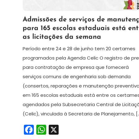
25
Redação
Admissões de serviços de manuten
de
para 165 escolas estaduais está ent
junho
as licitações da semana
de
2024
Período entre 24 e 28 de junho tem 20 certames
programados pela Agenda Celic O registro de pr
para contratação de empresa que fornecerá
serviços comuns de engenharia sob demanda
(consertos, reparações e manutenção preventiv
em 165 escolas estaduais está entre os certame
agendados pela Subsecretaria Central de Licitaç
(Celic), vinculada à Secretaria de Planejamento, [
Facebook
WhatsApp
X