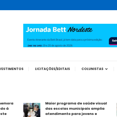
tes
VESTIMENTOS
LICITAÇÕES/EDITAIS
COLUNISTAS
ora
Maior programa de saúde visual
à
das escolas municipais amplia
atendimento para jovens e