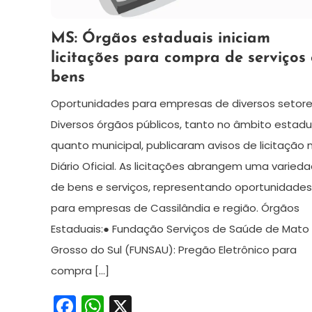
6
Redação
MS: Órgãos estaduais iniciam
de
licitações para compra de serviços 
novembro
bens
de
2024
Oportunidades para empresas de diversos setor
Diversos órgãos públicos, tanto no âmbito estadu
quanto municipal, publicaram avisos de licitação 
Diário Oficial. As licitações abrangem uma varied
de bens e serviços, representando oportunidades
para empresas de Cassilândia e região. Órgãos
Estaduais:● Fundação Serviços de Saúde de Mato
Grosso do Sul (FUNSAU): Pregão Eletrônico para
compra […]
Facebook
WhatsApp
X