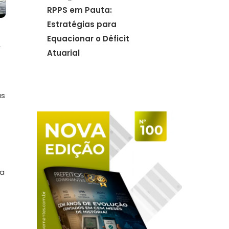
RPPS em Pauta:
Estratégias para
Equacionar o Déficit
é
Atuarial
as
va