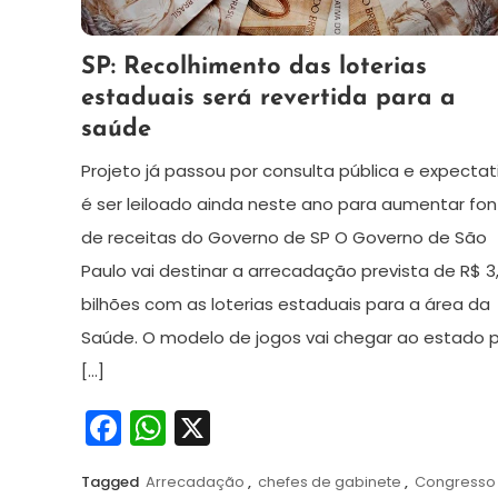
29
Redação
SP: Recolhimento das loterias
de
estaduais será revertida para a
maio
saúde
de
2024
Projeto já passou por consulta pública e expectat
é ser leiloado ainda neste ano para aumentar fo
de receitas do Governo de SP O Governo de São
Paulo vai destinar a arrecadação prevista de R$ 3
bilhões com as loterias estaduais para a área da
Saúde. O modelo de jogos vai chegar ao estado 
[…]
Facebook
WhatsApp
X
Tagged
Arrecadação
,
chefes de gabinete
,
Congresso